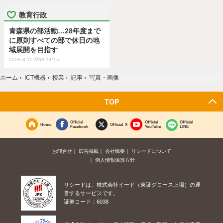
教育行政
青森県の部活動…28年度まで
に原則すべての部で休日の地
域展開を目指す
2026.8.10 Mon 14:15
ホーム
›
ICT機器
›
授業
›
記事
›
写真・画像
TOP
Official
Official
Official
Home
Official X
Facebook
YouTube
LINE
お問合せ
広告掲載
会社概要
リシードについて
個人情報保護方針
リシードは、株式会社イード（東証グロース上場）の運
営するサービスです。
証券コード：6038