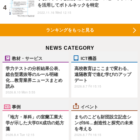
を活用してボトルネックを特定
2022.11.16 Wed 12:15
ランキングをもっと見る
NEWS CATEGORY
教材・サービス
ICT機器
学力テストの分析結果公表、
高校教育はここまで変わる、
総合型選抜等のルール明確
遠隔教育で進む学びのアップ
化…教育業界ニュースまとめ
デート
読み
2026.8.7 Fri 15:15
2026.8.10 Mon 5:55
事例
イベント
「地方・単科」の室蘭工業大
まちのこども財団設立記念シ
学が示した大学DX成功の処方
ンポ9/6…創造性と探究の未来
箋
を考える
2026.8.4 Tue 12:15
2026.8.7 Fri 16:15