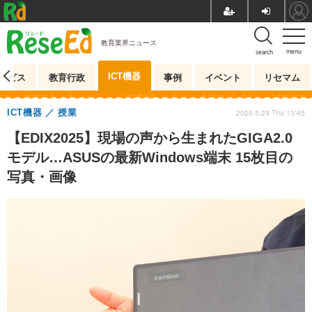
教育業界ニュース
menu
search
ICT機器
ービス
教育行政
事例
イベント
リセマム
ICT機器
授業
2025.5.29 Thu 13:45
【EDIX2025】現場の声から生まれたGIGA2.0
モデル…ASUSの最新Windows端末 15枚目の
写真・画像