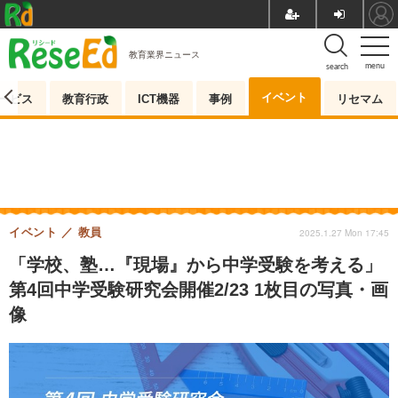
教育業界ニュース
menu
search
イベント
ービス
教育行政
ICT機器
事例
リセマム
イベント
教員
2025.1.27 Mon 17:45
「学校、塾…『現場』から中学受験を考える」
第4回中学受験研究会開催2/23 1枚目の写真・画
像