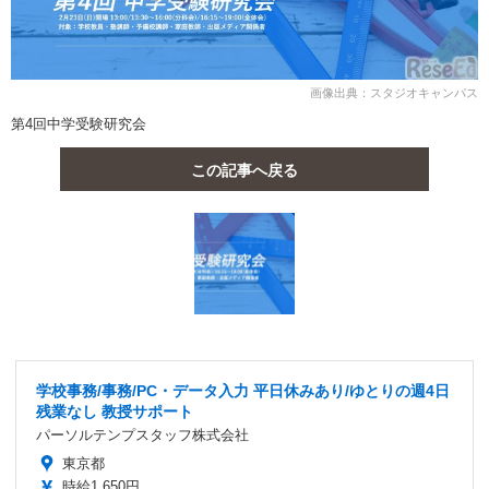
画像出典：スタジオキャンパス
第4回中学受験研究会
この記事へ戻る
学校事務/事務/PC・データ入力 平日休みあり/ゆとりの週4日
残業なし 教授サポート
パーソルテンプスタッフ株式会社
東京都
時給1,650円