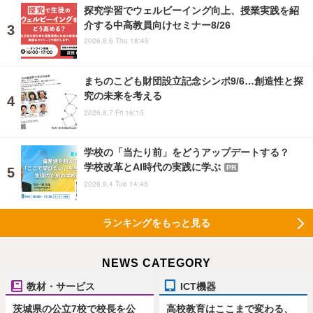
探究学習でウェルビーイング向上、授業実践を紹
介する中高教員向けセミナー8/26
2026.8.6 Thu 18:45
まちのこども財団設立記念シンポ9/6…創造性と探
究の未来を考える
2026.8.7 Fri 16:15
学校の「当たり前」をどうアップデートする？
学校改革とAI時代の実践に学ぶ
PR
2026.8.4 Tue 14:45
ランキングをもっと見る
NEWS CATEGORY
教材・サービス
ICT機器
茨城県の公立7校で校長を公
高校教育はここまで変わる、