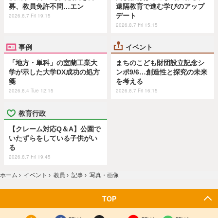
募、教員免許不問…エン
遠隔教育で進む学びのアップ
デート
2026.8.7 Fri 19:15
2026.8.7 Fri 15:15
事例
イベント
「地方・単科」の室蘭工業大
まちのこども財団設立記念シ
学が示した大学DX成功の処方
ンポ9/6…創造性と探究の未来
箋
を考える
2026.8.4 Tue 12:15
2026.8.7 Fri 16:15
教育行政
【クレーム対応Q＆A】公園で
いたずらをしている子供がい
る
2026.8.7 Fri 19:45
ホーム
›
イベント
›
教員
›
記事
›
写真・画像
TOP