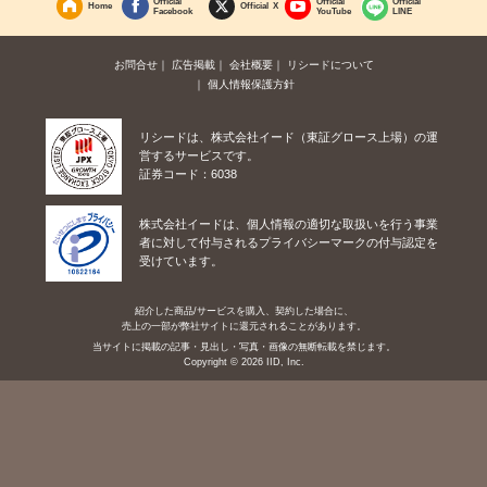
Official
Official
Official
Home
Official X
Facebook
YouTube
LINE
お問合せ
広告掲載
会社概要
リシードについて
個人情報保護方針
リシードは、株式会社イード（東証グロース上場）の運
営するサービスです。
証券コード：6038
株式会社イードは、個人情報の適切な取扱いを行う事業
者に対して付与されるプライバシーマークの付与認定を
受けています。
紹介した商品/サービスを購入、契約した場合に、
売上の一部が弊社サイトに還元されることがあります。
当サイトに掲載の記事・見出し・写真・画像の無断転載を禁じます。
Copyright © 2026 IID, Inc.