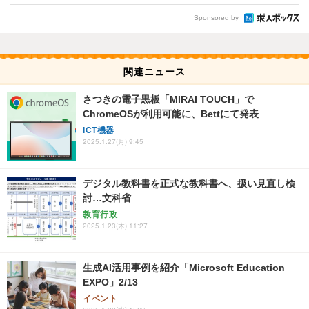
Sponsored by
関連ニュース
さつきの電子黒板「MIRAI TOUCH」で
ChromeOSが利用可能に、Bettにて発表
ICT機器
2025.1.27(月) 9:45
デジタル教科書を正式な教科書へ、扱い見直し検
討…文科省
教育行政
2025.1.23(木) 11:27
生成AI活用事例を紹介「Microsoft Education
EXPO」2/13
イベント