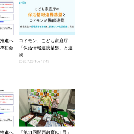
X推進へ
コドモン、こども家庭庁
/6初会
「保活情報連携基盤」と連
携
2026.7.28 Tue 17:45
X推進へ
「第11回関西教育ICT展」