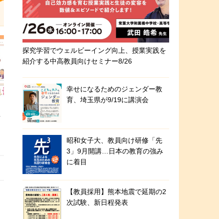
探究学習でウェルビーイング向上、授業実践を
紹介する中高教員向けセミナー8/26
幸せになるためのジェンダー教
育、埼玉県が9/19に講演会
号
昭和女子大、教員向け研修「先
3」9月開講…日本の教育の強み
に着目
【教員採用】熊本地震で延期の2
次試験、新日程発表