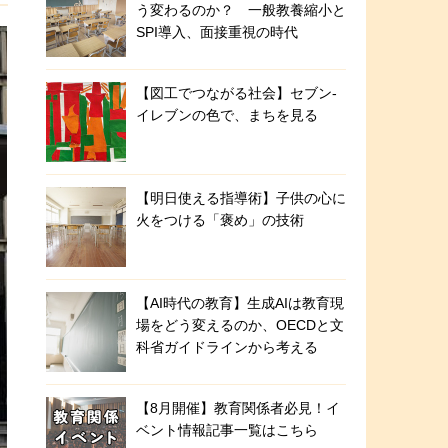
う変わるのか？ 一般教養縮小と
SPI導入、面接重視の時代
【図工でつながる社会】セブン‐
イレブンの色で、まちを見る
【明日使える指導術】子供の心に
火をつける「褒め」の技術
【AI時代の教育】生成AIは教育現
場をどう変えるのか、OECDと文
科省ガイドラインから考える
【8月開催】教育関係者必見！イ
ベント情報記事一覧はこちら