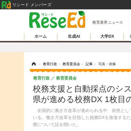
リシード メンバーズ
教育業界ニュース
ホーム
生成AI
大学DX
ホーム
›
教育行政
›
教育委員会
›
記事
›
写真・画像
教育行政
教育委員会
校務支援と自動採点のシ
県が進める校務DX 1枚目
全国的に働き方改革が進められる中、依然とし
いる。働き方改革を目指した校務DXを推進する
携について話を聞いた。