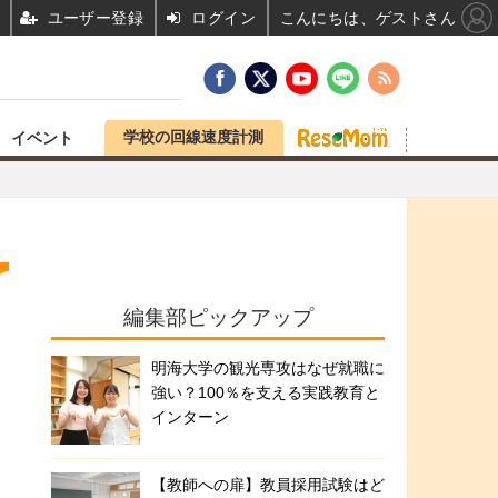
ユーザー登録
ログイン
こんにちは、ゲストさん
学校の回線速度計測
イベント
編集部ピックアップ
明海大学の観光専攻はなぜ就職に
強い？100％を支える実践教育と
インターン
【教師への扉】教員採用試験はど