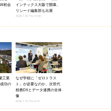
/6初会
インテックス大阪で開幕、
リシード編集部も出展
2026.7.30 Thu 10:30
蘭工業
なぜ学校に「ゼロトラス
X成功の
ト」が必要なのか、次世代
校務DXとデータ連携の全体
像
2026.7.16 Thu 9:15