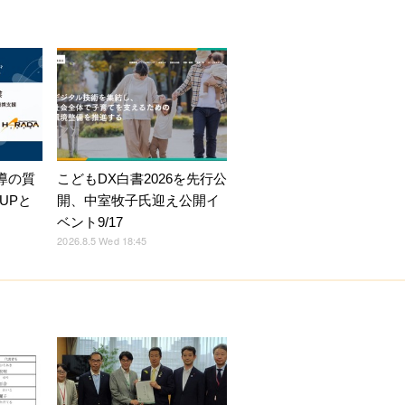
導の質
こどもDX白書2026を先行公
UPと
開、中室牧子氏迎え公開イ
ベント9/17
2026.8.5 Wed 18:45