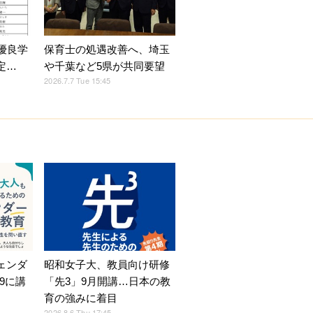
保育士の処遇改善へ、埼玉
優良学
や千葉など5県が共同要望
定…
2026.7.7 Tue 15:45
ェンダ
昭和女子大、教員向け研修
9に講
「先3」9月開講…日本の教
育の強みに着目
2026.8.6 Thu 17:45