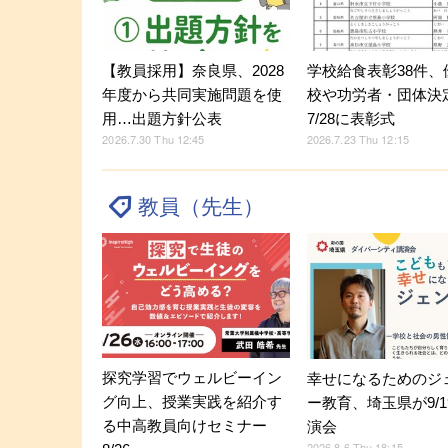
【教員採用】奈良県、2028
学校給食表彰38件、
年度から共同実施問題を使
校や功労者・団体決
用…出題方針公表
7/28に表彰式
2026.7.30 Thu 12:45
2026.7.23 Thu 12:15
教員（先生）
探究学習でウェルビーイン
幸せになるためのジ
グ向上、授業実践を紹介す
ー教育、埼玉県が9/1
る中高教員向けセミナー
演会
2026.8.6 Thu 18:15