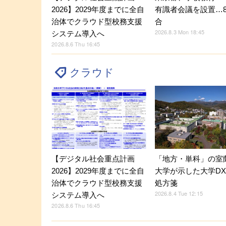
2026】2029年度までに全自
有識者会議を設置…8
治体でクラウド型校務支援
合
2026.8.3 Mon 18:45
システム導入へ
2026.8.6 Thu 16:45
クラウド
【デジタル社会重点計画
「地方・単科」の室
2026】2029年度までに全自
大学が示した大学D
治体でクラウド型校務支援
処方箋
2026.8.4 Tue 12:15
システム導入へ
2026.8.6 Thu 16:45