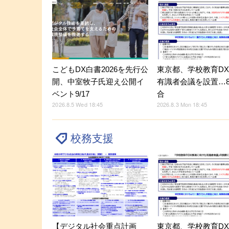
こどもDX白書2026を先行公
東京都、学校教育D
開、中室牧子氏迎え公開イ
有識者会議を設置…8
ベント9/17
合
2026.8.5 Wed 18:45
2026.8.3 Mon 18:45
校務支援
【デジタル社会重点計画
東京都、学校教育D