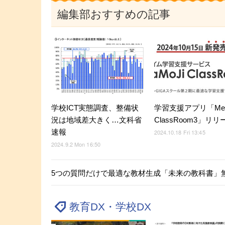
編集部おすすめの記事
学習支援アプリ「Meta
学校ICT実態調査、整備状
ClassRoom3」リリ
況は地域差大きく…文科省
速報
2024.10.18 Fri 13:45
2024.9.2 Mon 16:50
5つの質問だけで最適な教材生成「未来の教科書」
教育DX・学校DX