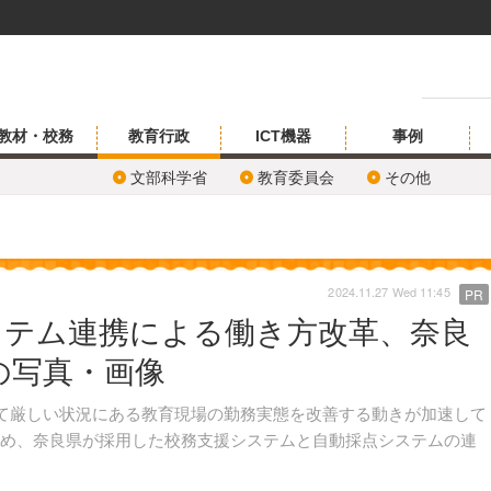
教材・校務
教育行政
ICT機器
事例
文部科学省
教育委員会
その他
2024.11.27 Wed 11:45
PR
ステム連携による働き方改革、奈良
の写真・画像
て厳しい状況にある教育現場の勤務実態を改善する動きが加速して
ため、奈良県が採用した校務支援システムと自動採点システムの連