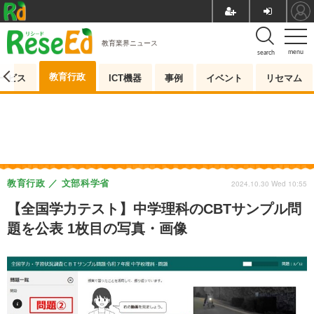
教育業界ニュース
menu
search
教育行政
ービス
ICT機器
事例
イベント
リセマム
教育行政
文部科学省
2024.10.30 Wed 10:55
【全国学力テスト】中学理科のCBTサンプル問
題を公表 1枚目の写真・画像