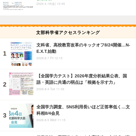
2024.4.19(金) 12:45
文部科学省アクセスランキング
文科省、高校教育改革のキックオフ8/24開催…N-
E.X.T.始動
2026.8.7 Fri 12:15
【全国学力テスト】2026年度分析結果公表、国
語・英語に共通の弱点は「根拠を示す力」
2026.8.4 Tue 11:36
全国学力調査、SNS利用長いほど正答率低く…文
科相8/4会見
2026.8.5 Wed 11:15