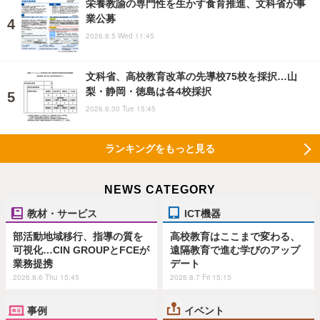
栄養教諭の専門性を生かす食育推進、文科省が事
業公募
2026.8.5 Wed 11:45
文科省、高校教育改革の先導校75校を採択…山
梨・静岡・徳島は各4校採択
2026.6.30 Tue 15:45
ランキングをもっと見る
NEWS CATEGORY
教材・サービス
ICT機器
部活動地域移行、指導の質を
高校教育はここまで変わる、
可視化…CIN GROUPとFCEが
遠隔教育で進む学びのアップ
業務提携
デート
2026.8.6 Thu 15:45
2026.8.7 Fri 15:15
事例
イベント