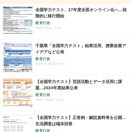
全国学力テスト、27年度全面オンライン化へ…段
階的に移行開始
教育行政
2024.7.9(火) 11:15
千葉県「全国学力テスト」結果活用、授業改善ア
イデアなど公表
教育行政
2024.10.25(金) 13:15
【全国学力テスト】言語活動とデータ活用に課
題…2024年度結果公表
教育行政
2024.7.30(火) 15:45
【全国学力テスト】正答例・解説資料等を公開…
生活調査は端末回答
教育行政