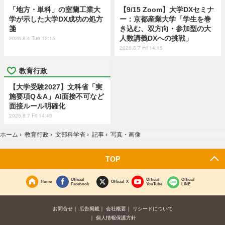
「地方・単科」の室蘭工業大
【9/15 Zoom】大学DXセミナ
学が示した大学DX成功の処方
ー：京都産業大学「学生を巻
箋
き込む、双方向・参加型の大
人数講義DXへの挑戦」
2026.8.4 Tue 12:15
2026.8.7 Fri 14:15
教育行政
【大学受験2027】文科省「実
施要項Q＆A」AI面接不可など
面接ルール明確化
2026.8.7 Fri 14:45
ホーム
›
教育行政
›
文部科学省
›
記事
›
写真・画像
TOP
Official
Official
Official
Home
Official X
Facebook
YouTube
LINE
お問合せ
広告掲載
会社概要
リシードについて
個人情報保護方針