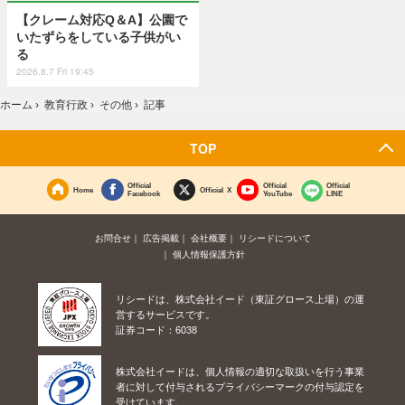
【クレーム対応Q＆A】公園で
いたずらをしている子供がい
る
2026.8.7 Fri 19:45
ホーム
›
教育行政
›
その他
›
記事
TOP
Official
Official
Official
Home
Official X
Facebook
YouTube
LINE
お問合せ
広告掲載
会社概要
リシードについて
個人情報保護方針
リシードは、株式会社イード（東証グロース上場）の運
営するサービスです。
証券コード：6038
株式会社イードは、個人情報の適切な取扱いを行う事業
者に対して付与されるプライバシーマークの付与認定を
受けています。