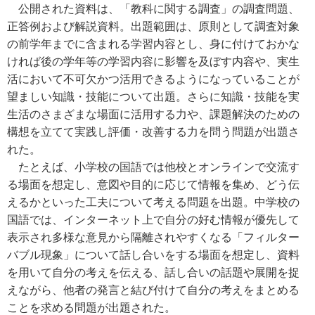
公開された資料は、「教科に関する調査」の調査問題、
正答例および解説資料。出題範囲は、原則として調査対象
の前学年までに含まれる学習内容とし、身に付けておかな
ければ後の学年等の学習内容に影響を及ぼす内容や、実生
活において不可欠かつ活用できるようになっていることが
望ましい知識・技能について出題。さらに知識・技能を実
生活のさまざまな場面に活用する力や、課題解決のための
構想を立てて実践し評価・改善する力を問う問題が出題さ
れた。
たとえば、小学校の国語では他校とオンラインで交流す
る場面を想定し、意図や目的に応じて情報を集め、どう伝
えるかといった工夫について考える問題を出題。中学校の
国語では、インターネット上で自分の好む情報が優先して
表示され多様な意見から隔離されやすくなる「フィルター
バブル現象」について話し合いをする場面を想定し、資料
を用いて自分の考えを伝える、話し合いの話題や展開を捉
えながら、他者の発言と結び付けて自分の考えをまとめる
ことを求める問題が出題された。