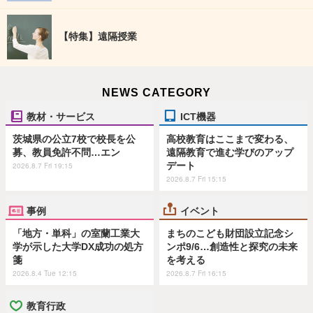
【特集】遠隔授業
NEWS CATEGORY
教材・サービス
ICT機器
茨城県の公立7校で校長を公
高校教育はここまで変わる、
募、教員免許不問…エン
遠隔教育で進む学びのアップ
デート
2026.8.7 Fri 19:15
2026.8.7 Fri 15:15
事例
イベント
「地方・単科」の室蘭工業大
まちのこども財団設立記念シ
学が示した大学DX成功の処方
ンポ9/6…創造性と探究の未来
箋
を考える
2026.8.4 Tue 12:15
2026.8.7 Fri 16:15
教育行政