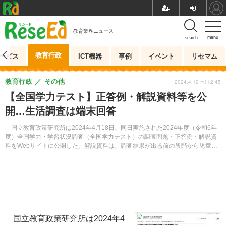
教育業界ニュース
menu
search
教育行政
ービス
ICT機器
事例
イベント
リセマム
教育行政
その他
2024.4.19 Fri 12:45
【全国学力テスト】正答例・解説資料等を公
開…生活調査は端末回答
国立教育政策研究所は2024年4月18日、同日実施された2024年度（令和6年
度）全国学力・学習状況調査（全国学力テスト）の調査問題・正答例・解説資
料をWebサイトに公開した。解説資料は、調査結果が出る前の段階から児童生
徒ひとりひとりに応じた指導の改善・充実が図られるよう、調査実施後すぐに
活用できる形でまとめられている。
国立教育政策研究所は2024年4