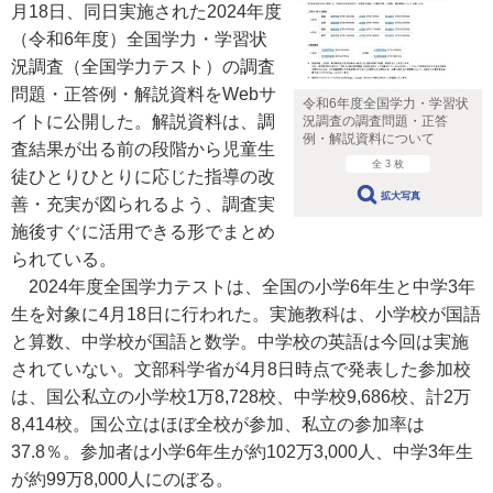
月18日、同日実施された2024年度
（令和6年度）全国学力・学習状
況調査（全国学力テスト）の調査
問題・正答例・解説資料をWebサ
令和6年度全国学力・学習状
イトに公開した。解説資料は、調
況調査の調査問題・正答
例・解説資料について
査結果が出る前の段階から児童生
全 3 枚
徒ひとりひとりに応じた指導の改
拡大写真
善・充実が図られるよう、調査実
施後すぐに活用できる形でまとめ
られている。
2024年度全国学力テストは、全国の小学6年生と中学3年
生を対象に4月18日に行われた。実施教科は、小学校が国語
と算数、中学校が国語と数学。中学校の英語は今回は実施
されていない。文部科学省が4月8日時点で発表した参加校
は、国公私立の小学校1万8,728校、中学校9,686校、計2万
8,414校。国公立はほぼ全校が参加、私立の参加率は
37.8％。参加者は小学6年生が約102万3,000人、中学3年生
が約99万8,000人にのぼる。