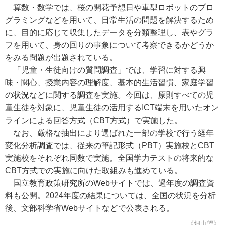
算数・数学では、桜の開花予想日や車型ロボットのプロ
グラミングなどを用いて、日常生活の問題を解決するため
に、目的に応じて収集したデータを分類整理し、表やグラ
フを用いて、身の回りの事象について考察できるかどうか
をみる問題が出題されている。
「児童・生徒向けの質問調査」では、学習に対する興
味・関心、授業内容の理解度、基本的生活習慣、家庭学習
の状況などに関する調査を実施。今回は、原則すべての児
童生徒を対象に、児童生徒の活用するICT端末を用いたオン
ラインによる回答方式（CBT方式）で実施した。
なお、厳格な抽出により選ばれた一部の学校で行う経年
変化分析調査では、従来の筆記形式（PBT）実施校とCBT
実施校をそれぞれ同数で実施。全国学力テストの将来的な
CBT方式での実施に向けた取組みも進めている。
国立教育政策研究所のWebサイトでは、過年度の調査資
料も公開。2024年度の結果については、全国の状況を分析
後、文部科学省Webサイトなどで公表される。
《畑山望》