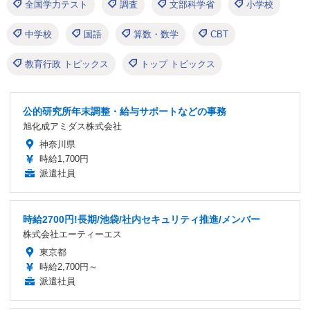
全国学力テスト
調査
文部科学省
小学校
中学校
国語
算数・数学
CBT
教育行政 トピックス
トップ トピックス
公的研究所年末調整・給与サポートなどの事務
旭化成アミダス株式会社
神奈川県
時給1,700円
派遣社員
時給2700円!長期/池袋/社内セキュリティ推進/メンバー
株式会社エーティーエス
東京都
時給2,700円～
派遣社員