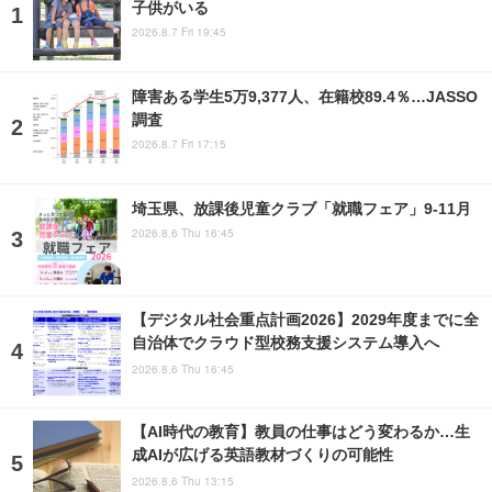
子供がいる
2026.8.7 Fri 19:45
障害ある学生5万9,377人、在籍校89.4％…JASSO
調査
2026.8.7 Fri 17:15
埼玉県、放課後児童クラブ「就職フェア」9-11月
2026.8.6 Thu 16:45
【デジタル社会重点計画2026】2029年度までに全
自治体でクラウド型校務支援システム導入へ
2026.8.6 Thu 16:45
【AI時代の教育】教員の仕事はどう変わるか…生
成AIが広げる英語教材づくりの可能性
2026.8.6 Thu 13:15