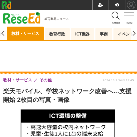
教育業界ニュース
menu
search
教材・サービス
測
教育行政
ICT機器
事例
イベント
教材・サービス
その他
2024.10.9 Wed 12:45
楽天モバイル、学校ネットワーク改善へ…支援
開始 2枚目の写真・画像