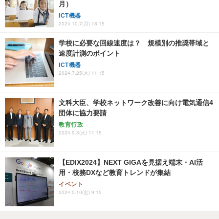
月）
ICT機器
2024.10.7(月) 18:15
学校に必要な回線速度は？ 規模別の推奨帯域と
速度計測のポイント
ICT機器
2024.7.25(木) 11:15
文科大臣、学校ネットワーク改善に向け電気通信4
団体に協力要請
教育行政
2024.9.3(火) 11:15
【EDIX2024】NEXT GIGAを見据え端末・AI活
用・校務DXなど教育トレンドが集結
イベント
2024.5.10(金) 9:15