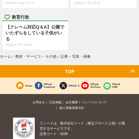
2026.8.4 Tue 12:15
2026.8.7 Fri 16:15
教育行政
【クレーム対応Q＆A】公園で
いたずらをしている子供がい
る
2026.8.7 Fri 19:45
ホーム
›
教材・サービス
›
その他
›
記事
›
写真・画像
TOP
Official
Official
Official
Home
Official X
Facebook
YouTube
LINE
お問合せ
広告掲載
会社概要
リシードについて
個人情報保護方針
リシードは、株式会社イード（東証グロース上場）の運
営するサービスです。
証券コード：6038