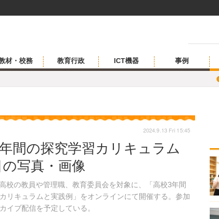
教材・校務
教育行政
ICT機器
事例
2024.9.13 Fri 15:45
3年間の探究学習カリキュラム
枚目の写真・画像
日、中学・高校の教員や管理職、教育委員会を対象に、「高校3年間
カリキュラムと実践例」をオンラインにて開催する。参加
カイブ配信を予定している。