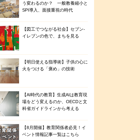
う変わるのか？ 一般教養縮小と
SPI導入、面接重視の時代
【図工でつながる社会】セブン‐
イレブンの色で、まちを見る
【明日使える指導術】子供の心に
火をつける「褒め」の技術
【AI時代の教育】生成AIは教育現
場をどう変えるのか、OECDと文
科省ガイドラインから考える
【8月開催】教育関係者必見！イ
ベント情報記事一覧はこちら