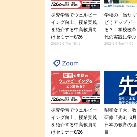
探究学習でウェルビー
学校の「当たり
イング向上、授業実践
どうアップデー
を紹介する中高教員向
る？ 学校改革
けセミナー8/26
代の実践に学ぶ
2026.8.6 Thu 18:45
2026.8.4 Tue 14:45
Zoom
探究学習でウェルビー
昭和女子大、教
イング向上、授業実践
研修「先3」9
を紹介する中高教員向
日本の教育の強
けセミナー8/26
目