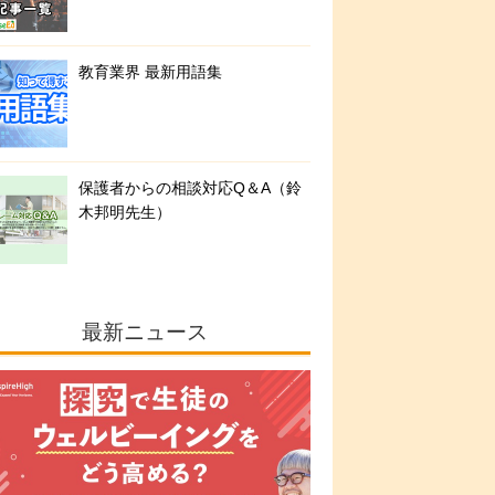
教育業界 最新用語集
保護者からの相談対応Q＆A（鈴
木邦明先生）
最新ニュース