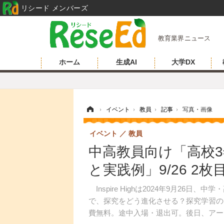
リシード メンバーズ
教育業界ニュース
ホーム
生成AI
大学DX
ホーム
›
イベント
›
教員
›
記事
›
写真・画像
イベント
教員
中高教員向け「高校
と実践例」9/26 2
Inspire Highは2024年9月26
で、探究をどう進化させる？探究学習の
費無料。途中入場・退出可。後日、アー