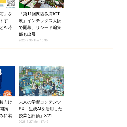
前」を
「第11回関西教育ICT
トす
展」インテックス大阪
とAI時
で開幕、リシード編集
部も出展
2026.7.30 Thu 10:30
未来の学習コンテンツ
員向け
EX「生成AIを活用した
月開講…
授業と評価」8/21
みに着
2026.7.27 Mon 17:45