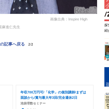
画像出典：Inspire High
探
當麻進仁先生
紹
この記事へ戻る
2/2
年収700万円可/「化学」の個別講師/まずは
面談から/賞与最大年3回/完全週休2日
池袋理数セミナー