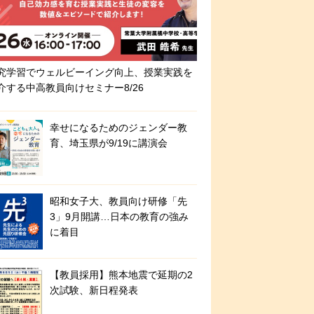
究学習でウェルビーイング向上、授業実践を
介する中高教員向けセミナー8/26
幸せになるためのジェンダー教
育、埼玉県が9/19に講演会
昭和女子大、教員向け研修「先
3」9月開講…日本の教育の強み
に着目
【教員採用】熊本地震で延期の2
次試験、新日程発表