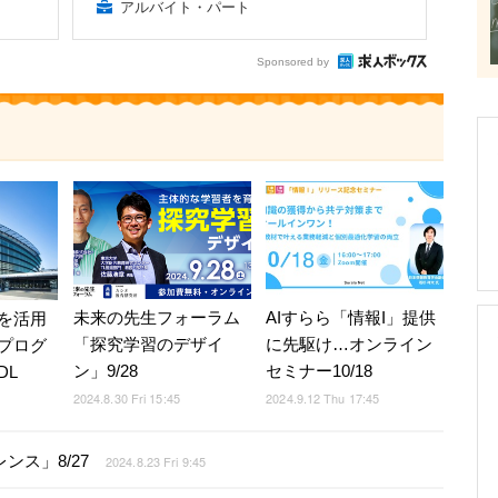
アルバイト・パート
Sponsored by
未来の先生フォーラム
AIすらら「情報I」提供
を活用
「探究学習のデザイ
に先駆け…オンライン
プログ
ン」9/28
セミナー10/18
DL
2024.8.30 Fri 15:45
2024.9.12 Thu 17:45
ンス」8/27
2024.8.23 Fri 9:45