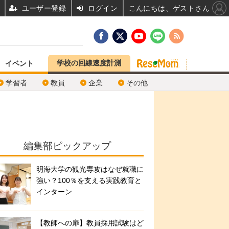
ユーザー登録
ログイン
こんにちは、ゲストさん
学校の回線速度計測
イベント
学習者
教員
企業
その他
編集部ピックアップ
明海大学の観光専攻はなぜ就職に
強い？100％を支える実践教育と
インターン
【教師への扉】教員採用試験はど