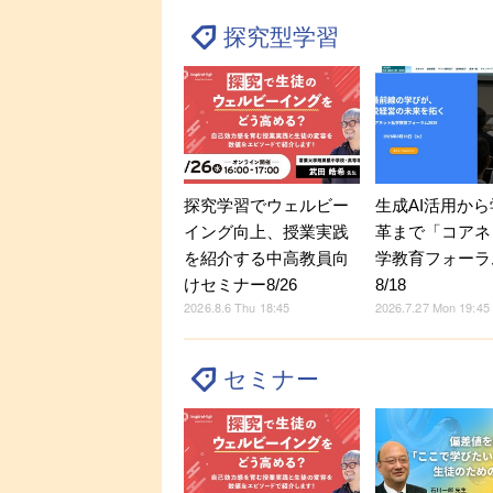
探究型学習
探究学習でウェルビー
生成AI活用か
イング向上、授業実践
革まで「コアネ
を紹介する中高教員向
学教育フォーラ
けセミナー8/26
8/18
2026.8.6 Thu 18:45
2026.7.27 Mon 19:45
セミナー