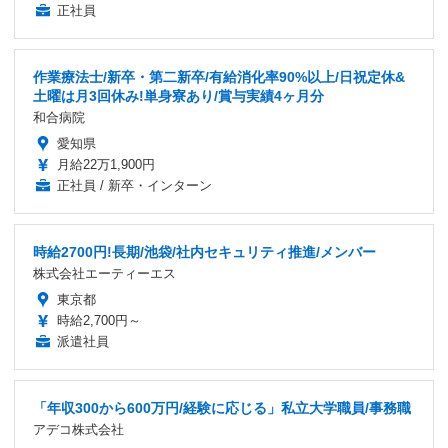
正社員
作業療法士/新卒・第二新卒/有給消化率90%以上/日祝定休&
土曜は月3回休み!単身寮あり/賞与実績4ヶ月分
和合病院
愛知県
月給22万1,900円
正社員 / 新卒・インターン
時給2700円!長期/池袋/社内セキュリティ推進/メンバー
株式会社エーティーエス
東京都
時給2,700円～
派遣社員
「年収300から600万円/経験に応じる」私立大学職員/事務職
アデコ株式会社