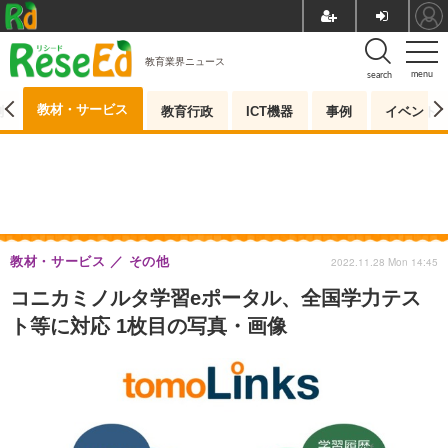
教育業界ニュース
menu
search
教材・サービス
測
教育行政
ICT機器
事例
イベント
教材・サービス
その他
2022.11.28 Mon 14:45
コニカミノルタ学習eポータル、全国学力テス
ト等に対応 1枚目の写真・画像