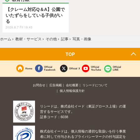
【クレーム対応Q＆A】公園で
いたずらをしている子供がい
る
2026.8.7 Fri 19:45
ホーム
›
教材・サービス
›
その他
›
記事
›
写真・画像
TOP
Official
Official
Official
Home
Official X
Facebook
YouTube
LINE
お問合せ
広告掲載
会社概要
リシードについて
個人情報保護方針
リシードは、株式会社イード（東証グロース上場）の運
営するサービスです。
証券コード：6038
株式会社イードは、個人情報の適切な取扱いを行う事業
者に対して付与されるプライバシーマークの付与認定を