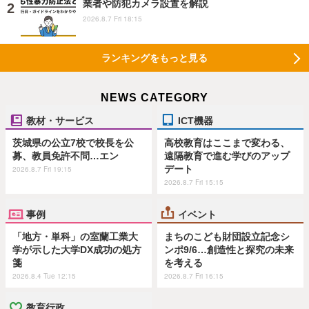
業者や防犯カメラ設置を解説
2026.8.7 Fri 18:15
ランキングをもっと見る
NEWS CATEGORY
教材・サービス
ICT機器
茨城県の公立7校で校長を公
高校教育はここまで変わる、
募、教員免許不問…エン
遠隔教育で進む学びのアップ
デート
2026.8.7 Fri 19:15
2026.8.7 Fri 15:15
事例
イベント
「地方・単科」の室蘭工業大
まちのこども財団設立記念シ
学が示した大学DX成功の処方
ンポ9/6…創造性と探究の未来
箋
を考える
2026.8.4 Tue 12:15
2026.8.7 Fri 16:15
教育行政