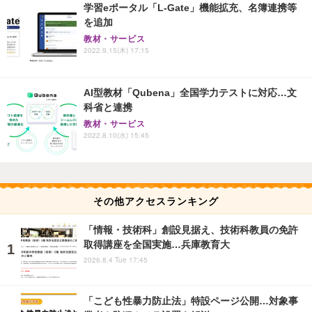
学習eポータル「L-Gate」機能拡充、名簿連携等
を追加
教材・サービス
2022.9.15(木) 17:15
AI型教材「Qubena」全国学力テストに対応…文
科省と連携
教材・サービス
2022.8.10(水) 15:45
その他アクセスランキング
「情報・技術科」創設見据え、技術科教員の免許
取得講座を全国実施…兵庫教育大
2026.8.4 Tue 17:45
「こども性暴力防止法」特設ページ公開…対象事