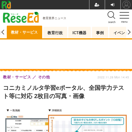
教育業界ニュース
menu
search
教材・サービス
測
教育行政
ICT機器
事例
イベント
教材・サービス
その他
2022.11.28 Mon 14:45
コニカミノルタ学習eポータル、全国学力テス
ト等に対応 2枚目の写真・画像