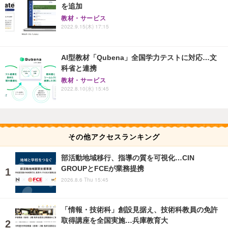
を追加
教材・サービス
2022.9.15(木) 17:15
AI型教材「Qubena」全国学力テストに対応…文
科省と連携
教材・サービス
2022.8.10(水) 15:45
その他アクセスランキング
部活動地域移行、指導の質を可視化…CIN
GROUPとFCEが業務提携
2026.8.6 Thu 15:45
「情報・技術科」創設見据え、技術科教員の免許
取得講座を全国実施…兵庫教育大