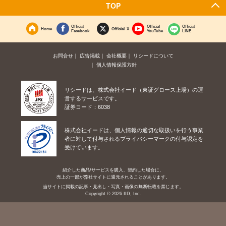
TOP
Official
Official
Official
Home
Official X
Facebook
YouTube
LINE
お問合せ
広告掲載
会社概要
リシードについて
個人情報保護方針
リシードは、株式会社イード（東証グロース上場）の運
営するサービスです。
証券コード：6038
株式会社イードは、個人情報の適切な取扱いを行う事業
者に対して付与されるプライバシーマークの付与認定を
受けています。
紹介した商品/サービスを購入、契約した場合に、
売上の一部が弊社サイトに還元されることがあります。
当サイトに掲載の記事・見出し・写真・画像の無断転載を禁じます。
Copyright © 2026 IID, Inc.