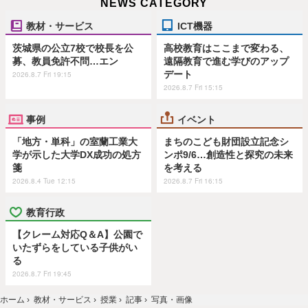
NEWS CATEGORY
教材・サービス
ICT機器
茨城県の公立7校で校長を公
高校教育はここまで変わる、
募、教員免許不問…エン
遠隔教育で進む学びのアップ
デート
2026.8.7 Fri 19:15
2026.8.7 Fri 15:15
事例
イベント
「地方・単科」の室蘭工業大
まちのこども財団設立記念シ
学が示した大学DX成功の処方
ンポ9/6…創造性と探究の未来
箋
を考える
2026.8.4 Tue 12:15
2026.8.7 Fri 16:15
教育行政
【クレーム対応Q＆A】公園で
いたずらをしている子供がい
る
2026.8.7 Fri 19:45
ホーム
›
教材・サービス
›
授業
›
記事
›
写真・画像