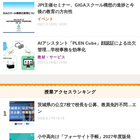
JPI主催セミナー、GIGAスクール構想の進捗と今
後の教育の方向性
イベント
2021.2.15(月) 18:20
AIアシスタント「PLEN Cube」顔認証による出欠
管理…学校事務を効率化
教材・サービス
2021.2.19(金) 15:50
授業アクセスランキング
茨城県の公立7校で校長を公募、教員免許不問…エ
ン
2026.8.7 Fri 19:15
小中高向け「フォーサイト手帳」2027年度版発