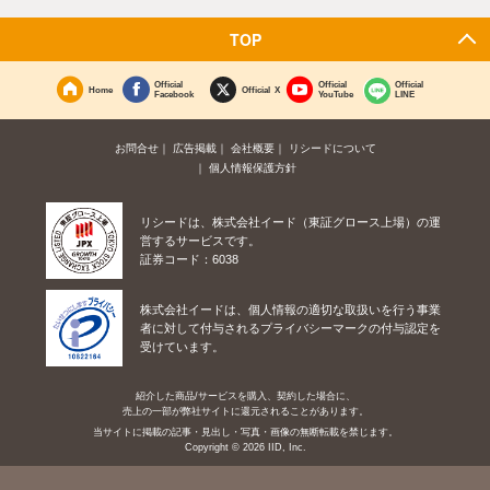
TOP
Official
Official
Official
Home
Official X
Facebook
YouTube
LINE
お問合せ
広告掲載
会社概要
リシードについて
個人情報保護方針
リシードは、株式会社イード（東証グロース上場）の運
営するサービスです。
証券コード：6038
株式会社イードは、個人情報の適切な取扱いを行う事業
者に対して付与されるプライバシーマークの付与認定を
受けています。
紹介した商品/サービスを購入、契約した場合に、
売上の一部が弊社サイトに還元されることがあります。
当サイトに掲載の記事・見出し・写真・画像の無断転載を禁じます。
Copyright © 2026 IID, Inc.