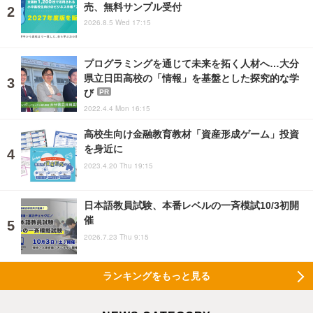
売、無料サンプル受付
2026.8.5 Wed 17:15
プログラミングを通じて未来を拓く人材へ…大分
県立日田高校の「情報」を基盤とした探究的な学
び
PR
2022.4.4 Mon 16:15
高校生向け金融教育教材「資産形成ゲーム」投資
を身近に
2023.4.20 Thu 19:15
日本語教員試験、本番レベルの一斉模試10/3初開
催
2026.7.23 Thu 9:15
ランキングをもっと見る