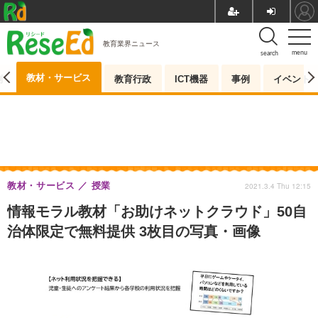
教育業界ニュース
menu
search
教材・サービス
測
教育行政
ICT機器
事例
イベント
教材・サービス
授業
2021.3.4 Thu 12:15
情報モラル教材「お助けネットクラウド」50自
治体限定で無料提供 3枚目の写真・画像