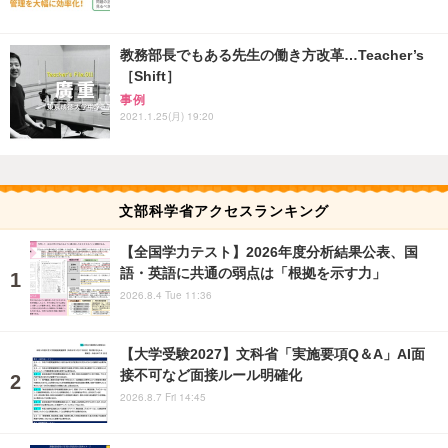
教務部長でもある先生の働き方改革…Teacher’s
［Shift］
事例
2021.1.25(月) 19:20
文部科学省アクセスランキング
【全国学力テスト】2026年度分析結果公表、国
語・英語に共通の弱点は「根拠を示す力」
2026.8.4 Tue 11:36
【大学受験2027】文科省「実施要項Q＆A」AI面
接不可など面接ルール明確化
2026.8.7 Fri 14:45