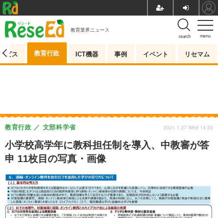
教育業界ニュース
menu
search
教育行政
ービス
ICT機器
事例
イベント
リセマム
教育行政
文部科学省
2021.1.27 Wed 14:20
小学校高学年に教科担任制を導入、中教審が答
申 11枚目の写真・画像