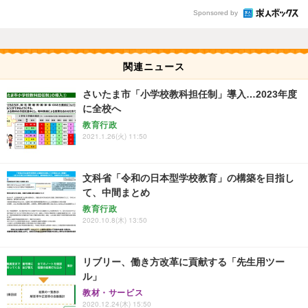
Sponsored by
関連ニュース
さいたま市「小学校教科担任制」導入…2023年度
に全校へ
教育行政
2021.1.26(火) 11:50
文科省「令和の日本型学校教育」の構築を目指し
て、中間まとめ
教育行政
2020.10.8(木) 13:50
リブリー、働き方改革に貢献する「先生用ツー
ル」
教材・サービス
2020.12.24(木) 15:50