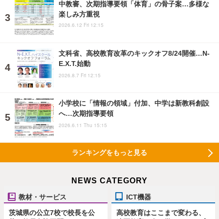
中教審、次期指導要領「体育」の骨子案…多様な
楽しみ方重視
2026.6.12 Fri 12:15
文科省、高校教育改革のキックオフ8/24開催…N-
E.X.T.始動
2026.8.7 Fri 12:15
小学校に「情報の領域」付加、中学は新教科創設
へ…次期指導要領
2026.6.11 Thu 15:15
ランキングをもっと見る
NEWS CATEGORY
教材・サービス
ICT機器
茨城県の公立7校で校長を公
高校教育はここまで変わる、