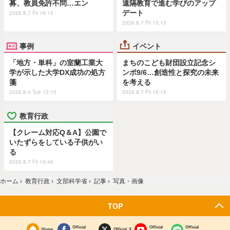
募、教員免許不問…エン
遠隔教育で進む学びのアップ
デート
2026.8.7 Fri 19:15
2026.8.7 Fri 15:15
事例
イベント
「地方・単科」の室蘭工業大
まちのこども財団設立記念シ
学が示した大学DX成功の処方
ンポ9/6…創造性と探究の未来
箋
を考える
2026.8.4 Tue 12:15
2026.8.7 Fri 16:15
教育行政
【クレーム対応Q＆A】公園で
いたずらをしている子供がい
る
2026.8.7 Fri 19:45
ホーム
›
教育行政
›
文部科学省
›
記事
›
写真・画像
TOP
Official
Official
Official
Home
Official X