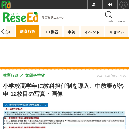
教育業界ニュース
menu
search
教育行政
ービス
ICT機器
事例
イベント
リセマム
教育行政
文部科学省
2021.1.27 Wed 14:20
小学校高学年に教科担任制を導入、中教審が答
申 12枚目の写真・画像