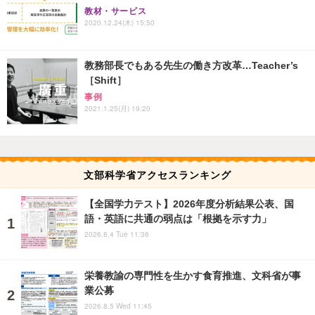
教材・サービス
2020.12.24(木) 15:50
教務部長でもある先生の働き方改革…Teacher’s
［Shift］
事例
2021.1.25(月) 19:20
文部科学省アクセスランキング
【全国学力テスト】2026年度分析結果公表、国
語・英語に共通の弱点は「根拠を示す力」
2026.8.4 Tue 11:36
栄養教諭の専門性を生かす食育推進、文科省が事
業公募
2026.8.5 Wed 11:45