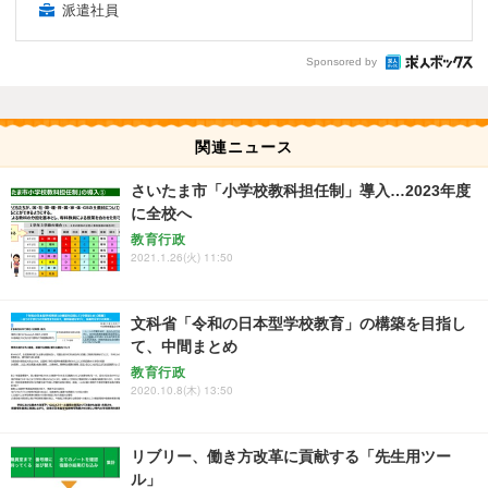
派遣社員
Sponsored by
関連ニュース
さいたま市「小学校教科担任制」導入…2023年度
に全校へ
教育行政
2021.1.26(火) 11:50
文科省「令和の日本型学校教育」の構築を目指し
て、中間まとめ
教育行政
2020.10.8(木) 13:50
リブリー、働き方改革に貢献する「先生用ツー
ル」