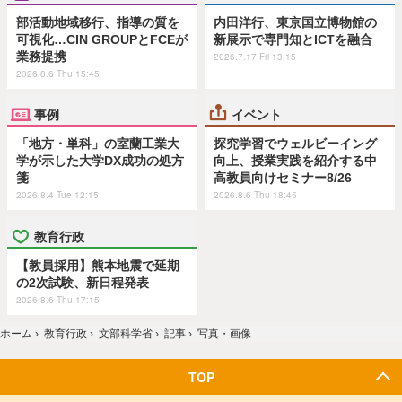
部活動地域移行、指導の質を
内田洋行、東京国立博物館の
可視化…CIN GROUPとFCEが
新展示で専門知とICTを融合
業務提携
2026.7.17 Fri 13:15
2026.8.6 Thu 15:45
事例
イベント
「地方・単科」の室蘭工業大
探究学習でウェルビーイング
学が示した大学DX成功の処方
向上、授業実践を紹介する中
箋
高教員向けセミナー8/26
2026.8.4 Tue 12:15
2026.8.6 Thu 18:45
教育行政
【教員採用】熊本地震で延期
の2次試験、新日程発表
2026.8.6 Thu 17:15
ホーム
›
教育行政
›
文部科学省
›
記事
›
写真・画像
TOP