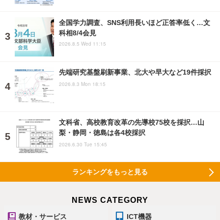
全国学力調査、SNS利用長いほど正答率低く…文
科相8/4会見
2026.8.5 Wed 11:15
先端研究基盤刷新事業、北大や早大など19件採択
2026.8.3 Mon 18:15
文科省、高校教育改革の先導校75校を採択…山
梨・静岡・徳島は各4校採択
2026.6.30 Tue 15:45
ランキングをもっと見る
NEWS CATEGORY
教材・サービス
ICT機器