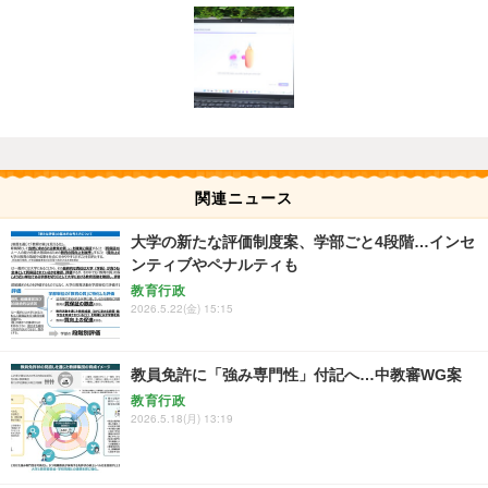
関連ニュース
大学の新たな評価制度案、学部ごと4段階…インセ
ンティブやペナルティも
教育行政
2026.5.22(金) 15:15
教員免許に「強み専門性」付記へ…中教審WG案
教育行政
2026.5.18(月) 13:19