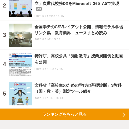
立」次世代校務DXをMicrosoft 365 A5で実現
PR
2026.6.24 Wed 14:15
全国学テのCSVレイアウト公開、情報モラル学習
リンク集…教育業界ニュースまとめ読み
2026.8.3 Mon 5:55
特許庁、高校公共「知財教育」授業展開例と動画
を公開
2024.4.16 Tue 17:15
文科省「高校生のための学びの基礎診断」3教科
（国・数・英）測定ツール紹介
2025.1.16 Thu 18:15
ランキングをもっと見る