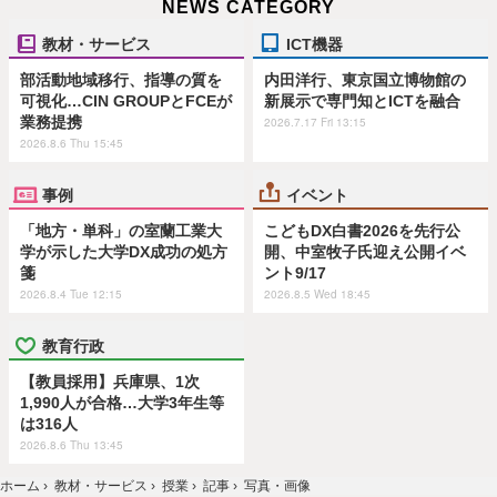
NEWS CATEGORY
教材・サービス
ICT機器
部活動地域移行、指導の質を
内田洋行、東京国立博物館の
可視化…CIN GROUPとFCEが
新展示で専門知とICTを融合
業務提携
2026.7.17 Fri 13:15
2026.8.6 Thu 15:45
事例
イベント
「地方・単科」の室蘭工業大
こどもDX白書2026を先行公
学が示した大学DX成功の処方
開、中室牧子氏迎え公開イベ
箋
ント9/17
2026.8.4 Tue 12:15
2026.8.5 Wed 18:45
教育行政
【教員採用】兵庫県、1次
1,990人が合格…大学3年生等
は316人
2026.8.6 Thu 13:45
ホーム
›
教材・サービス
›
授業
›
記事
›
写真・画像