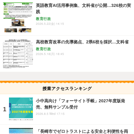
英語教育AI活用事例集、文科省が公開…326校の実
践
教育行政
2026.5.22(金) 14:15
高校教育改革の先導拠点、2県6校を採択…文科省
教育行政
2026.5.18(月) 18:45
授業アクセスランキング
小中高向け「フォーサイト手帳」2027年度版発
売、無料サンプル受付
2026.8.5 Wed 17:15
「長崎市でゼロトラストによる安全と利便性を両