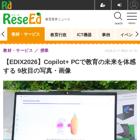
教育業界ニュース
menu
search
教材・サービス
測
教育行政
ICT機器
事例
イベント
教材・サービス
授業
2026.6.17 Wed 12:15
【EDIX2026】Copilot+ PCで教育の未来を体感
する 9枚目の写真・画像