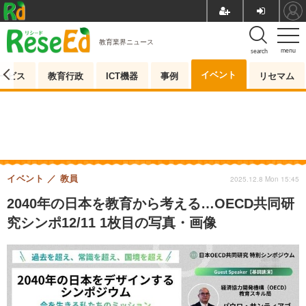
教育業界ニュース
menu
search
イベント
ービス
教育行政
ICT機器
事例
リセマム
イベント
教員
2025.12.8 Mon 15:45
2040年の日本を教育から考える…OECD共同研
究シンポ12/11 1枚目の写真・画像