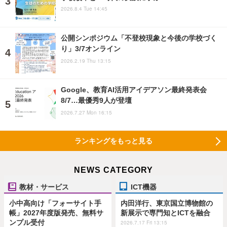
2026.8.4 Tue 14:45
公開シンポジウム「不登校現象と今後の学校づく
り」3/7オンライン
2026.2.19 Thu 13:15
Google、教育AI活用アイデアソン最終発表会
8/7…最優秀9人が登壇
2026.7.27 Mon 16:15
ランキングをもっと見る
NEWS CATEGORY
教材・サービス
ICT機器
小中高向け「フォーサイト手
内田洋行、東京国立博物館の
帳」2027年度版発売、無料サ
新展示で専門知とICTを融合
ンプル受付
2026.7.17 Fri 13:15