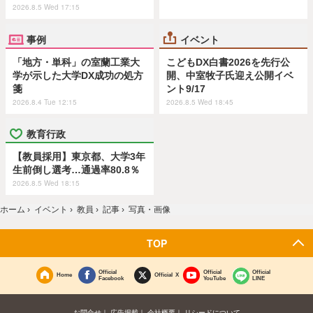
2026.8.5 Wed 17:15
事例
イベント
「地方・単科」の室蘭工業大
こどもDX白書2026を先行公
学が示した大学DX成功の処方
開、中室牧子氏迎え公開イベ
箋
ント9/17
2026.8.4 Tue 12:15
2026.8.5 Wed 18:45
教育行政
【教員採用】東京都、大学3年
生前倒し選考…通過率80.8％
2026.8.5 Wed 18:15
ホーム
›
イベント
›
教員
›
記事
›
写真・画像
TOP
Official
Official
Official
Home
Official X
Facebook
YouTube
LINE
お問合せ
広告掲載
会社概要
リシードについて