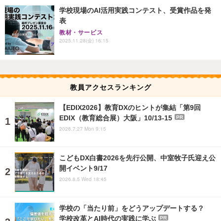
学校現場のAI活用実践コンテスト、受賞作品を発
表
教材・サービス
2025.11.28(金) 16:15
教員アクセスランキング
【EDIX2026】教育DXのヒントが集結「第9回
EDIX（教育総合展）大阪」10/13-15
PR
2026.7.27 Mon 9:15
こどもDX白書2026を先行公開、中室牧子氏迎え公
開イベント9/17
2026.8.5 Wed 18:45
学校の「当たり前」をどうアップデートする？
学校改革とAI時代の実践に学ぶ
PR