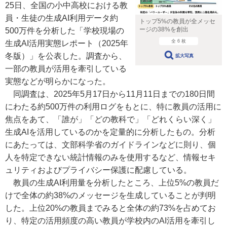
25日、全国の小中高校における教
員・生徒の生成AI利用データ約
トップ5%の教員が全メッセ
ージの38%を創出
500万件を分析した「学校現場の
全 6 枚
生成AI活用実態レポート（2025年
冬版）」を公表した。調査から、
拡大写真
一部の教員が活用を牽引している
実態などが明らかになった。
同調査は、2025年5月17日から11月11日までの180日間
にわたる約500万件の利用ログをもとに、特に教員の活用に
焦点をあて、「誰が」「どの教科で」「どれくらい深く」
生成AIを活用しているのかを定量的に分析したもの。分析
にあたっては、文部科学省のガイドラインなどに則り、個
人を特定できない統計情報のみを使用するなど、情報セキ
ュリティおよびプライバシー保護に配慮している。
教員の生成AI利用量を分析したところ、上位5%の教員だ
けで全体の約38%のメッセージを生成していることが判明
した。上位20%の教員までみると全体の約73%を占めてお
り、特定の活用頻度の高い教員が学校内のAI活用を牽引し