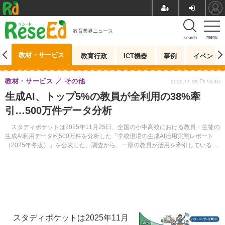
教育業界ニュース
menu
search
教材・サービス
測
教育行政
ICT機器
事例
イベント
教材・サービス
その他
2025.11.28 Fri 15:45
生成AI、トップ5%の教員が全利用の38%牽
引…500万件データ分析
スタディポケットは2025年11月25日、全国の小中高校における教員・生徒の
生成AI利用データ約500万件を分析した「学校現場の生成AI活用実態レポート
（2025年冬版）」を公表した。調査から、一部の教員が活用を牽引している実
態などが明らかになった。
スタディポケットは2025年11月