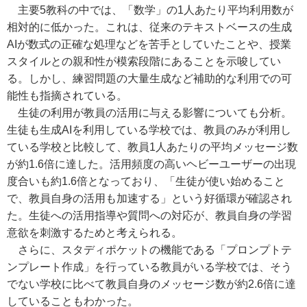
主要5教科の中では、「数学」の1人あたり平均利用数が
相対的に低かった。これは、従来のテキストベースの生成
AIが数式の正確な処理などを苦手としていたことや、授業
スタイルとの親和性が模索段階にあることを示唆してい
る。しかし、練習問題の大量生成など補助的な利用での可
能性も指摘されている。
生徒の利用が教員の活用に与える影響についても分析。
生徒も生成AIを利用している学校では、教員のみが利用し
ている学校と比較して、教員1人あたりの平均メッセージ数
が約1.6倍に達した。活用頻度の高いヘビーユーザーの出現
度合いも約1.6倍となっており、「生徒が使い始めること
で、教員自身の活用も加速する」という好循環が確認され
た。生徒への活用指導や質問への対応が、教員自身の学習
意欲を刺激するためと考えられる。
さらに、スタディポケットの機能である「プロンプトテ
ンプレート作成」を行っている教員がいる学校では、そう
でない学校に比べて教員自身のメッセージ数が約2.6倍に達
していることもわかった。