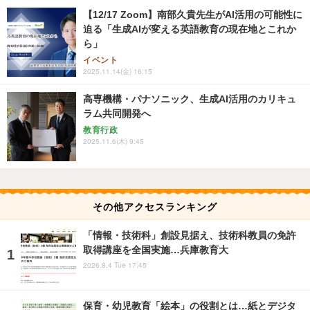
【12/17 Zoom】南部久貴先生がAI活用の可能性に
迫る「生成AIが変える英語教育の現在地とこれか
ら」
イベント
2025.11.14(金) 16:15
高専機構・パナソニック、生成AI活用のカリキュ
ラム共同開発へ
教育行政
2025.11.6(木) 9:45
その他アクセスランキング
「情報・技術科」創設見据え、技術科教員の免許
取得講座を全国実施…兵庫教育大
2026.8.4 Tue 17:45
保育・幼児教育「絵本」の役割とは…紙とデジタ