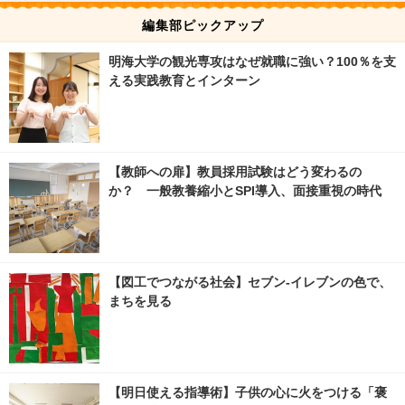
編集部ピックアップ
明海大学の観光専攻はなぜ就職に強い？100％を支
える実践教育とインターン
【教師への扉】教員採用試験はどう変わるの
か？ 一般教養縮小とSPI導入、面接重視の時代
【図工でつながる社会】セブン‐イレブンの色で、
まちを見る
【明日使える指導術】子供の心に火をつける「褒