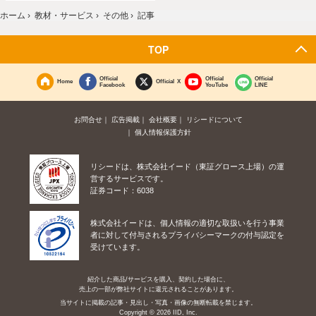
ホーム
›
教材・サービス
›
その他
›
記事
TOP
Official
Official
Official
Home
Official X
Facebook
YouTube
LINE
お問合せ
広告掲載
会社概要
リシードについて
個人情報保護方針
リシードは、株式会社イード（東証グロース上場）の運
営するサービスです。
証券コード：6038
株式会社イードは、個人情報の適切な取扱いを行う事業
者に対して付与されるプライバシーマークの付与認定を
受けています。
紹介した商品/サービスを購入、契約した場合に、
売上の一部が弊社サイトに還元されることがあります。
当サイトに掲載の記事・見出し・写真・画像の無断転載を禁じます。
Copyright © 2026 IID, Inc.