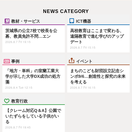
NEWS CATEGORY
教材・サービス
ICT機器
茨城県の公立7校で校長を公
高校教育はここまで変わる、
募、教員免許不問…エン
遠隔教育で進む学びのアップ
デート
2026.8.7 Fri 19:15
2026.8.7 Fri 15:15
事例
イベント
「地方・単科」の室蘭工業大
まちのこども財団設立記念シ
学が示した大学DX成功の処方
ンポ9/6…創造性と探究の未来
箋
を考える
2026.8.4 Tue 12:15
2026.8.7 Fri 16:15
教育行政
【クレーム対応Q＆A】公園で
いたずらをしている子供がい
る
2026.8.7 Fri 19:45