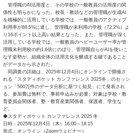
管理職のAI活用度と、その学校の一般教員の活用度の関
係性も明らかになった。校長・教頭などの管理職が生成AI
を積極的に活用している学校では、一般教員のアクティブ
利用率が88.5%に達し、管理職が未利用の学校（72.2%）よ
り16ポイント以上高い結果となった。また、管理職が深く
活用している学校では、一般教員のヘビーユーザー率が管
理職未利用校の約1.6倍にのぼり、管理職自らがAIを使いこ
なす姿勢が、組織全体の活用文化を醸成する鍵であること
がデータから示された。
同調査の詳細は、2025年12月4日にオンラインで開催さ
れる「スタディポケット カンファレンス 2025冬」のセッシ
ョン「500万件のデータ分析に基づく知見」にて発表され
る。参加費は無料で、事前申込みが必要。対象は学校・教
育委員会関係者、塾・教育産業関係者、保護者、学生な
ど。
◆スタディポケット カンファレンス 2025 冬
日時：2025年12月4日（木）16:00～18:15
形式：オンライン（Zoomウェビナー）