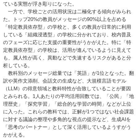
ている実態が浮き彫りになった。
一方で、学校ごとの活用状況は二極化する傾向がみられ
た。トップ20%の教員がメッセージの90%以上を占める
「特定教員依存型」の学校と、多くの教員が日常的に利用
している「組織浸透型」の学校に分かれており、校内普及
のフェーズに応じた支援の重要性がうかがえた。特に「特
定教員依存型」の学校は、活用が進んでいるように見えて
も、属人性が高く、異動などで失速するリスクがあると分
析している。
教科別のメッセージ総量では「英語」が1位となった。翻
訳や英作文添削、会話文の生成など、大規模言語モデル
（LLM）の得意領域と教科特性が合致していることが要因
とみられる。1人あたりの平均活用回数では、「公民」「地
理歴史」「探究学習」「総合的な学習の時間」などが上位
に入った。これらの教科では、正解が1つではない社会課題
に対する議論の整理や多角的な視点の提示など、生成AIを
「思考のパートナー」として深く活用しているようすがう
かがえる。