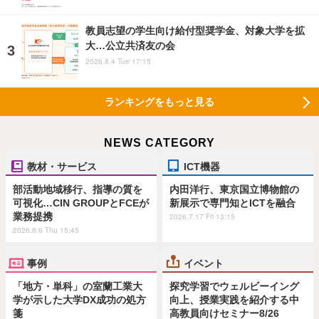
教員志望の学生向け給付型奨学金、対象大学を拡
大…公立共済友の会
2026.8.4 Tue 17:15
ランキングをもっと見る
NEWS CATEGORY
教材・サービス
ICT機器
部活動地域移行、指導の質を
内田洋行、東京国立博物館の
可視化…CIN GROUPとFCEが
新展示で専門知とICTを融合
業務提携
2026.7.17 Fri 13:15
2026.8.6 Thu 15:45
事例
イベント
「地方・単科」の室蘭工業大
探究学習でウェルビーイング
学が示した大学DX成功の処方
向上、授業実践を紹介する中
箋
高教員向けセミナー8/26