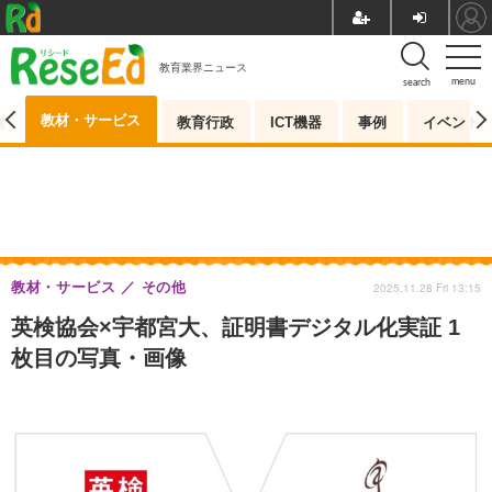
教育業界ニュース
menu
search
教材・サービス
測
教育行政
ICT機器
事例
イベント
教材・サービス
その他
2025.11.28 Fri 13:15
英検協会×宇都宮大、証明書デジタル化実証 1
枚目の写真・画像