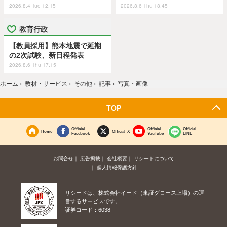
2026.8.4 Tue 12:15
2026.8.6 Thu 18:45
教育行政
【教員採用】熊本地震で延期
の2次試験、新日程発表
2026.8.6 Thu 17:15
ホーム
›
教材・サービス
›
その他
›
記事
›
写真・画像
TOP
Official
Official
Official
Home
Official X
Facebook
YouTube
LINE
お問合せ
広告掲載
会社概要
リシードについて
個人情報保護方針
リシードは、株式会社イード（東証グロース上場）の運
営するサービスです。
証券コード：6038