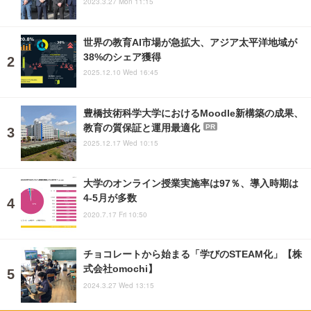
2023.3.27 Mon 11:15
世界の教育AI市場が急拡大、アジア太平洋地域が
38%のシェア獲得
2025.12.10 Wed 16:45
豊橋技術科学大学におけるMoodle新構築の成果、
教育の質保証と運用最適化
PR
2025.12.17 Wed 10:15
大学のオンライン授業実施率は97％、導入時期は
4-5月が多数
2020.7.17 Fri 10:50
チョコレートから始まる「学びのSTEAM化」【株
式会社omochi】
2024.3.27 Wed 13:15