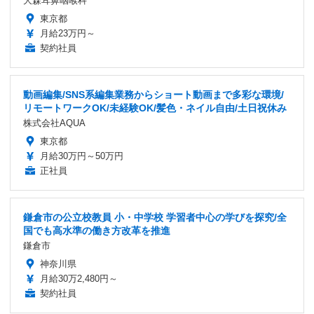
大森耳鼻咽喉科
東京都
月給23万円～
契約社員
動画編集/SNS系編集業務からショート動画まで多彩な環境/
リモートワークOK/未経験OK/髪色・ネイル自由/土日祝休み
株式会社AQUA
東京都
月給30万円～50万円
正社員
鎌倉市の公立校教員 小・中学校 学習者中心の学びを探究/全
国でも高水準の働き方改革を推進
鎌倉市
神奈川県
月給30万2,480円～
契約社員