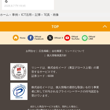
る
2026.8.7 Fri 19:45
ホーム
›
事例
›
ICT活用
›
記事
›
写真・画像
TOP
Official
Official
Official
Home
Official X
Facebook
YouTube
LINE
お問合せ
広告掲載
会社概要
リシードについて
個人情報保護方針
リシードは、株式会社イード（東証グロース上場）の運
営するサービスです。
証券コード：6038
株式会社イードは、個人情報の適切な取扱いを行う事業
者に対して付与されるプライバシーマークの付与認定を
受けています。
紹介した商品/サービスを購入、契約した場合に、