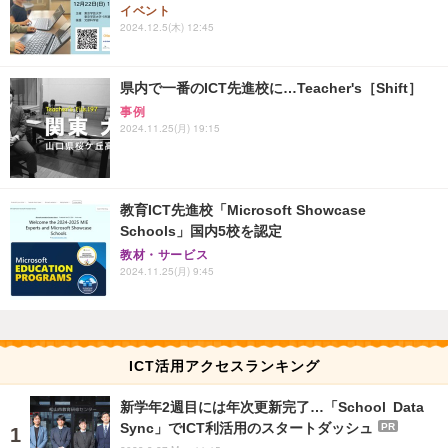
イベント
2024.12.5(木) 12:45
県内で一番のICT先進校に…Teacher's［Shift］
事例
2024.11.25(月) 19:15
教育ICT先進校「Microsoft Showcase
Schools」国内5校を認定
教材・サービス
2024.11.25(月) 9:45
ICT活用アクセスランキング
新学年2週目には年次更新完了…「School Data
Sync」でICT利活用のスタートダッシュ
PR