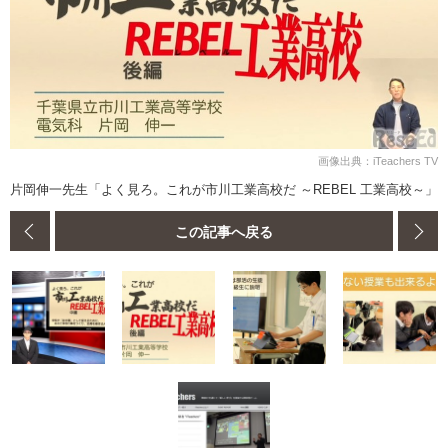
画像出典：iTeachers TV
片岡伸一先生「よく見ろ。これが市川工業高校だ ～REBEL 工業高校～」
この記事へ戻る