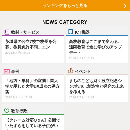
ランキングをもっと見る
NEWS CATEGORY
教材・サービス
ICT機器
茨城県の公立7校で校長を公
高校教育はここまで変わる、
募、教員免許不問…エン
遠隔教育で進む学びのアップ
デート
2026.8.7 Fri 19:15
2026.8.7 Fri 15:15
事例
イベント
「地方・単科」の室蘭工業大
まちのこども財団設立記念シ
学が示した大学DX成功の処方
ンポ9/6…創造性と探究の未来
箋
を考える
2026.8.4 Tue 12:15
2026.8.7 Fri 16:15
教育行政
【クレーム対応Q＆A】公園で
いたずらをしている子供がい