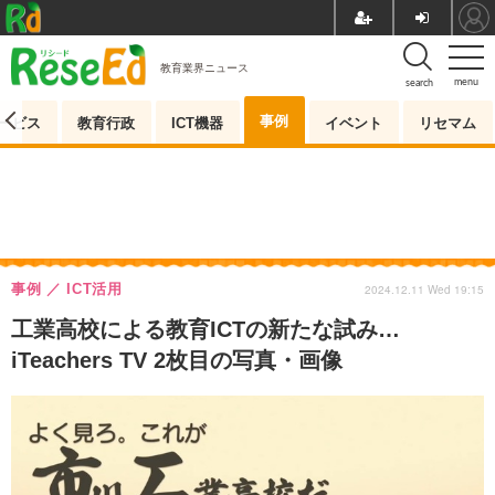
教育業界ニュース
menu
search
事例
ービス
教育行政
ICT機器
イベント
リセマム
事例
ICT活用
2024.12.11 Wed 19:15
工業高校による教育ICTの新たな試み…
iTeachers TV 2枚目の写真・画像