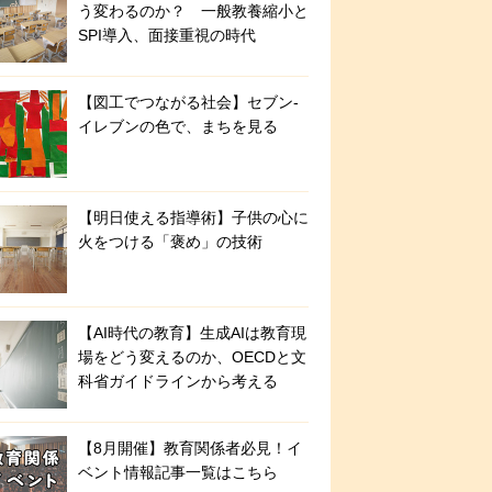
う変わるのか？ 一般教養縮小と
SPI導入、面接重視の時代
【図工でつながる社会】セブン‐
イレブンの色で、まちを見る
【明日使える指導術】子供の心に
火をつける「褒め」の技術
【AI時代の教育】生成AIは教育現
場をどう変えるのか、OECDと文
科省ガイドラインから考える
【8月開催】教育関係者必見！イ
ベント情報記事一覧はこちら