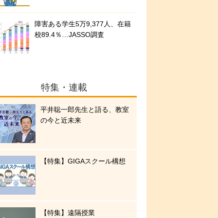
障害ある学生5万9,377人、在籍
校89.4％…JASSO調査
特集・連載
平井聡一郎先生と語る、教室
の今と近未来
【特集】GIGAスクール構想
【特集】遠隔授業