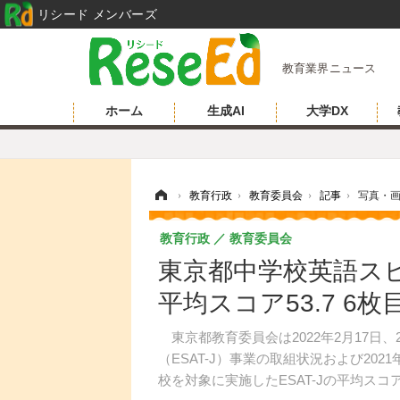
リシード メンバーズ
教育業界ニュース
ホーム
生成AI
大学DX
ホーム
›
教育行政
›
教育委員会
›
記事
›
写真・
教育行政
教育委員会
東京都中学校英語ス
平均スコア53.7 6
東京都教育委員会は2022年2月17日
（ESAT-J）事業の取組状況および2
校を対象に実施したESAT-Jの平均スコア