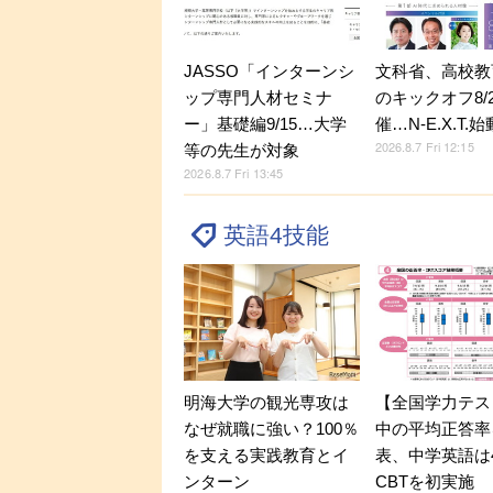
JASSO「インターンシ
文科省、高校教
ップ専門人材セミナ
のキックオフ8/
ー」基礎編9/15…大学
催…N-E.X.T.始
2026.8.7 Fri 12:15
等の先生が対象
2026.8.7 Fri 13:45
英語4技能
明海大学の観光専攻は
【全国学力テス
なぜ就職に強い？100％
中の平均正答率
を支える実践教育とイ
表、中学英語は
ンターン
CBTを初実施