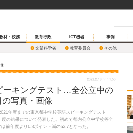
教材・校務
教育行政
ICT機器
事例
文部科学省
教育委員会
その他
画像
2022.2.18 Fri 11:50
ピーキングテスト…全公立中の
枚目の写真・画像
、2021年度までの東京都中学校英語スピーキングテスト
021年度の結果について発表した。初めて都内公立中学校等全
は前年度より0.3ポイント減の53.7となった。