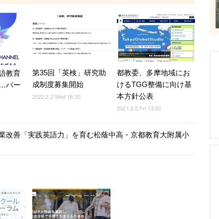
第35回「英検」研究助
都教委、多摩地域にお
語教育
成制度募集開始
けるTGG整備に向け基
設…バー
本方針公表
2022.2.2 Wed 18:20
2021.2.5 Fri 13:20
状を把握し授業改善「実践英語力」を育む松蔭中高・京都教育大附属小