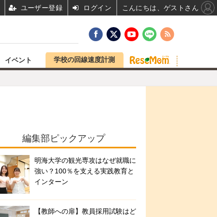
ユーザー登録
ログイン
こんにちは、ゲストさん
学校の回線速度計測
イベント
編集部ピックアップ
明海大学の観光専攻はなぜ就職に
強い？100％を支える実践教育と
インターン
【教師への扉】教員採用試験はど