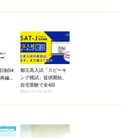
都立高入試「スピーキ
日制54
ング模試」提供開始、
へ再編…
自宅受験で全4回
2026.7.16 Thu 10:15