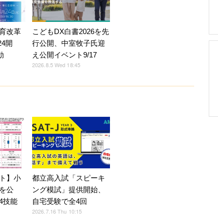
育改革
こどもDX白書2026を先
24開
行公開、中室牧子氏迎
動
え公開イベント9/17
2026.8.5 Wed 18:45
ト】小
都立高入試「スピーキ
を公
ング模試」提供開始、
4技能
自宅受験で全4回
2026.7.16 Thu 10:15