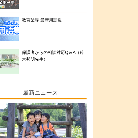
教育業界 最新用語集
保護者からの相談対応Q＆A（鈴
木邦明先生）
最新ニュース