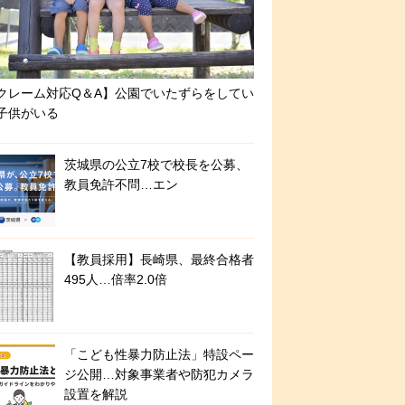
クレーム対応Q＆A】公園でいたずらをしてい
子供がいる
茨城県の公立7校で校長を公募、
教員免許不問…エン
【教員採用】長崎県、最終合格者
495人…倍率2.0倍
「こども性暴力防止法」特設ペー
ジ公開…対象事業者や防犯カメラ
設置を解説