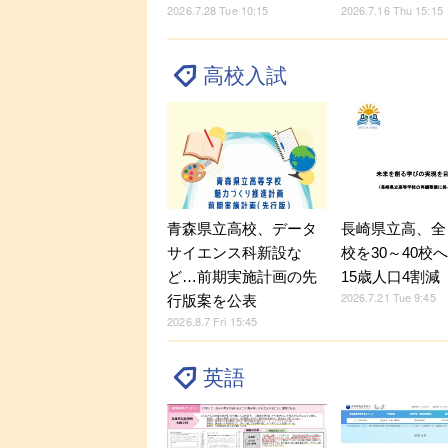
2026.7.28 Tue 10:15
2026.7.16 Thu 15:15
高校入試
青森県立高校、データ
長崎県立高、全
サイエンス科新設な
校を30～40校
ど…前期実施計画の先
15歳人口4割減
2026.7.21 Tue 9:45
行版案を公表
2026.8.7 Fri 15:45
英語