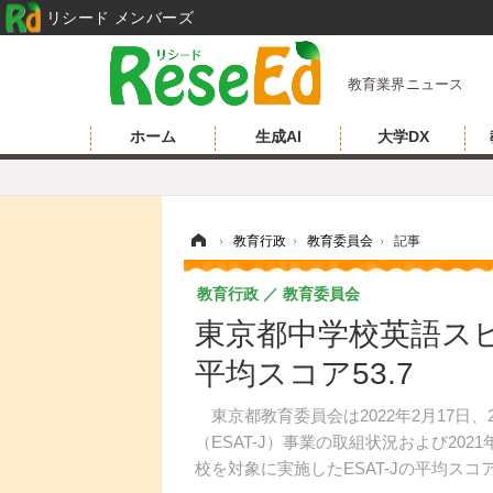
リシード メンバーズ
教育業界ニュース
ホーム
生成AI
大学DX
ホーム
›
教育行政
›
教育委員会
›
記事
教育行政
教育委員会
東京都中学校英語ス
平均スコア53.7
東京都教育委員会は2022年2月17日
（ESAT-J）事業の取組状況および2
校を対象に実施したESAT-Jの平均スコア