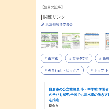
【注目の記事】
関連リンク
東京都教育委員会
東京都
英語4技能
高
教育行政 トピックス
トップ 
鎌倉市の公立校教員 小・中学校 学習
の学びを探究/全国でも高水準の働き方
を推進
鎌倉市