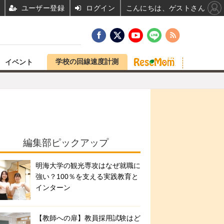
ユーザー登録
ログイン
こんにちは、ゲストさん
学校の回線速度計測
イベント
編集部ピックアップ
明海大学の観光専攻はなぜ就職に
強い？100％を支える実践教育と
インターン
【教師への扉】教員採用試験はど