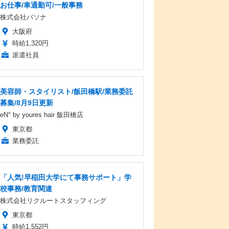
お仕事/車通勤可/一般事務
株式会社パソナ
大阪府
時給1,320円
派遣社員
美容師・スタイリスト/飯田橋駅/業務委託
募集/8月9日更新
eN° by youres hair 飯田橋店
東京都
業務委託
「人気!早稲田大学にて事務サポート」学
校事務/教育関連
株式会社リクルートスタッフィング
東京都
時給1,552円