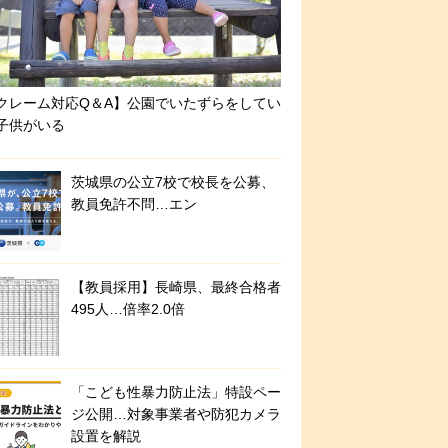
クレーム対応Q＆A】公園でいたずらをしてい
子供がいる
茨城県の公立7校で校長を公募、
教員免許不問…エン
【教員採用】長崎県、最終合格者
495人…倍率2.0倍
「こども性暴力防止法」特設ペー
ジ公開…対象事業者や防犯カメラ
設置を解説