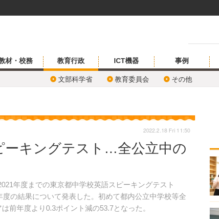
教材・校務
教育行政
ICT機器
事例
文部科学省
教育委員会
その他
2022.2.18 Fri 11:50
ピーキングテスト…全公立中の
、2021年度までの東京都中学校英語スピーキングテスト
021年度の結果について発表した。初めて都内公立中学校等全
は前年度より0.3ポイント減の53.7となった。