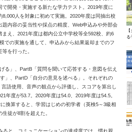
で開発・実施する新たな学力テスト。2019年度に
8,000人を対象に初めて実施。2020年度は同抽出校
し、出題内容の妥当性や採点の精度、Web申込みや外部会
【
え、2021年度は都内公立中学校等全592校、約6
る
校規模での実施を通して、申込みから結果返却までのフ
証等を行った。
げる」、PartB「質問を聞いて応答する・意図を伝え
話す」、PartD「自分の意見を述べる」。それぞれの
度、言語使用、音声の観点から評価し、スコアを算出し
度が53.7。2020年度は54.0、2019年度は54.5。
Rに換算すると、学習はじめの初学者（英検5～3級相
上の生徒が8割を超えた。
らみると、コミュニケーションの達成度では、慣れ親