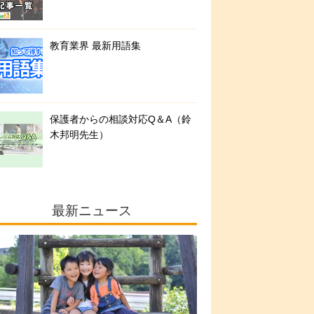
教育業界 最新用語集
保護者からの相談対応Q＆A（鈴
木邦明先生）
最新ニュース