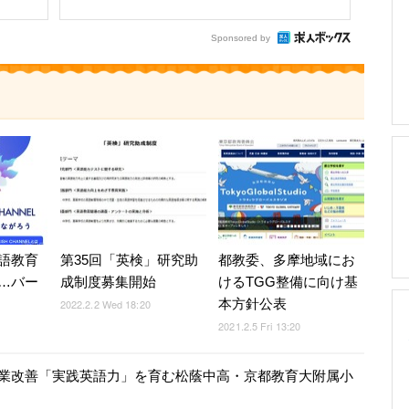
Sponsored by
語教育
第35回「英検」研究助
都教委、多摩地域にお
設…バー
成制度募集開始
けるTGG整備に向け基
本方針公表
2022.2.2 Wed 18:20
2021.2.5 Fri 13:20
状を把握し授業改善「実践英語力」を育む松蔭中高・京都教育大附属小