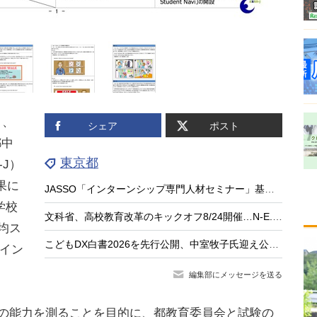
日、
シェア
ポスト
都中
東京都
-J）
果に
JASSO「インターンシップ専門人材セミナー」基礎編9/15…大学等の先生が対象
学校
文科省、高校教育改革のキックオフ8/24開催…N-E.X.T.始動
平均ス
こどもDX白書2026を先行公開、中室牧子氏迎え公開イベント9/17
ポイン
編集部にメッセージを送る
」の能力を測ることを目的に、都教育委員会と試験の