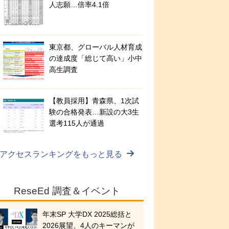
人志願…倍率4.1倍
東京都、グローバル人材育成
の達成度「総じて高い」小中
高生調査
【教員採用】青森県、1次試
験の合格発表…新設の大3生
選考115人が通過
アクセスランキングをもっと見る
ReseEd 調査＆イベント
年末SP 大学DX 2025総括と
2026展望、4人のキーマンが