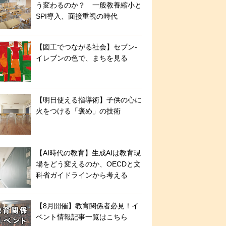
う変わるのか？ 一般教養縮小と
SPI導入、面接重視の時代
【図工でつながる社会】セブン‐
イレブンの色で、まちを見る
【明日使える指導術】子供の心に
火をつける「褒め」の技術
【AI時代の教育】生成AIは教育現
場をどう変えるのか、OECDと文
科省ガイドラインから考える
【8月開催】教育関係者必見！イ
ベント情報記事一覧はこちら