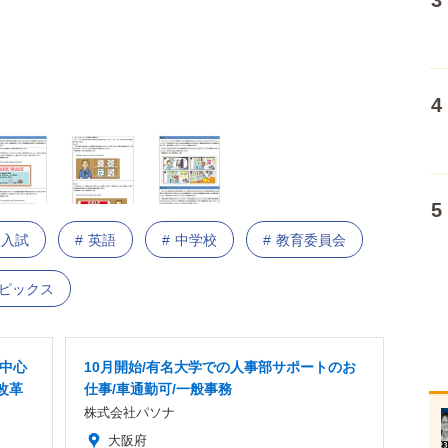
校入試
英語
中学校
教育委員会
トピックス
者中心
10月開始/有名大学での人事部サポートのお
改革
仕事/車通勤可/一般事務
株式会社パソナ
大阪府