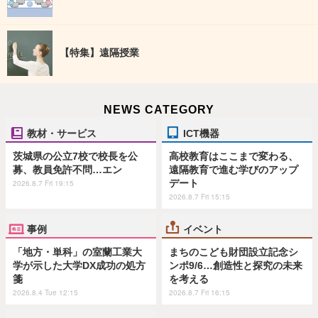
【特集】遠隔授業
NEWS CATEGORY
教材・サービス
ICT機器
茨城県の公立7校で校長を公
高校教育はここまで変わる、
募、教員免許不問…エン
遠隔教育で進む学びのアップ
デート
2026.8.7 Fri 19:15
2026.8.7 Fri 15:15
事例
イベント
「地方・単科」の室蘭工業大
まちのこども財団設立記念シ
学が示した大学DX成功の処方
ンポ9/6…創造性と探究の未来
箋
を考える
2026.8.4 Tue 12:15
2026.8.7 Fri 16:15