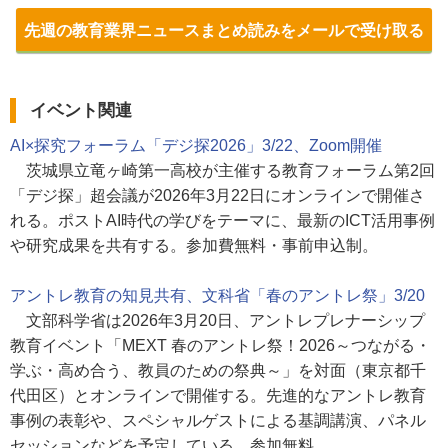
先週の教育業界ニュースまとめ読みをメールで受け取る
イベント関連
AI×探究フォーラム「デジ探2026」3/22、Zoom開催
茨城県立竜ヶ崎第一高校が主催する教育フォーラム第2回
「デジ探」超会議が2026年3月22日にオンラインで開催さ
れる。ポストAI時代の学びをテーマに、最新のICT活用事例
や研究成果を共有する。参加費無料・事前申込制。
アントレ教育の知見共有、文科省「春のアントレ祭」3/20
文部科学省は2026年3月20日、アントレプレナーシップ
教育イベント「MEXT 春のアントレ祭！2026～つながる・
学ぶ・高め合う、教員のための祭典～」を対面（東京都千
代田区）とオンラインで開催する。先進的なアントレ教育
事例の表彰や、スペシャルゲストによる基調講演、パネル
セッションなどを予定している。参加無料。