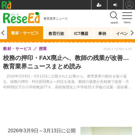
教育業界ニュース
menu
search
教材・サービス
測
教育行政
ICT機器
事例
イベント
教材・サービス
授業
2026.3.16 Mon 5:55
校務の押印・FAX廃止へ、教師の残業が改善…
教育業界ニュースまとめ読み
2026年3月9日～3月13日に公開された記事から、教育業界の動向を振り返
る。校務の押印・FAX原則廃止へ対応を促進、教師の残業が全校種で改善・月
45時間以下の小学校教諭77％、高校無償化と中学校35人学級の法案・国会審議
入りなどのニュースがあった。また、3月16日以降に開催されるイベントを14
件紹介する。
2026年3月9日～3月13日に公開