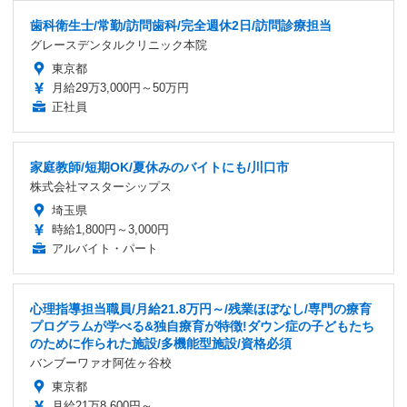
歯科衛生士/常勤/訪問歯科/完全週休2日/訪問診療担当
グレースデンタルクリニック本院
東京都
月給29万3,000円～50万円
正社員
家庭教師/短期OK/夏休みのバイトにも/川口市
株式会社マスターシップス
埼玉県
時給1,800円～3,000円
アルバイト・パート
心理指導担当職員/月給21.8万円～/残業ほぼなし/専門の療育
プログラムが学べる&独自療育が特徴!ダウン症の子どもたち
のために作られた施設/多機能型施設/資格必須
バンブーワァオ阿佐ヶ谷校
東京都
月給21万8,600円～