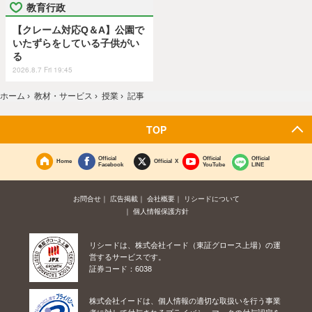
教育行政
【クレーム対応Q＆A】公園で
いたずらをしている子供がい
る
2026.8.7 Fri 19:45
ホーム
›
教材・サービス
›
授業
›
記事
TOP
Official
Official
Official
Home
Official X
Facebook
YouTube
LINE
お問合せ
広告掲載
会社概要
リシードについて
個人情報保護方針
リシードは、株式会社イード（東証グロース上場）の運
営するサービスです。
証券コード：6038
株式会社イードは、個人情報の適切な取扱いを行う事業