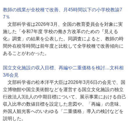
教師の残業が全校種で改善、月45時間以下の小学校教諭7
7％
文部科学省は2026年3月、全国の教育委員会を対象に実
施した「令和7年度 学校の働き方改革のための『見える
化』調査」の結果を公表した。同調査によると、教師の時
間外在校等時間は前年度と比較して全学校種で改善傾向に
あることがわかった。
国立文化施設の収入目標、再編や二重価格を検討…文科相
3/6会見
文部科学省の松本洋平大臣は2026年3月6日の会見で、国
立博物館や国立美術館などを運営する国立文化施設の独立
行政法人3法人の中期目標について、展示事業における自己
収入比率の数値目標を設定した意図や、「再編」の意味、
外国人観光客へのいわゆる「二重価格」導入の検討などを
説明した。