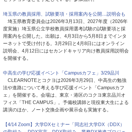
埼玉県の教員採用、試験要項・採用案内を公開…説明会も
埼玉県教育委員会は2026年3月13日、2027年度（2026年
度実施）埼玉県公立学校教員採用選考試験の試験要項と採
用案内を公開した。出願は、4月3日から5月8日までインタ
ーネットで受け付ける。3月29日と4月8日にはオンライン
説明会、4月12日にはセカンドキャリア向け教員採用説明会
を開催する。
中高生の学び応援イベント「Campusカフェ」3/29品川
CLEARNOTEとコクヨは2026年3月29日、中高生の勉強
法や進路について考える学び応援イベント「Campusカフ
ェ」を開催する。会場は、東京・港区のコクヨ東京品川オ
フィス「THE CAMPUS」。予備校講師と現役東大生による
講演のほか、ノート交換企画や展示会も実施する。
【4/14 Zoom】大学DXセミナー「同志社大学DX（DDX）
の取組み －DDX宣言、DDX取組み、業務DX推進プロジェ