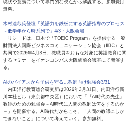
現状や意義について専門的な視点から解説する。参加費は
無料。
木村達哉氏登壇「英語力を鉄板にする英語指導のプロセス
～低学年から時系列で」4/3・大阪会場
リシードは、日本で「TOEIC Program」を提供する一般
財団法人国際ビジネスコミュニケーション協会（IIBC）と
共同で2026年4月3日、教職員をおもな対象に英語教育に関
するセミナーをイオンコンパス大阪駅前会議室にて開催す
る。
AIのバイアスから子供を守る…教師向け勉強会3/31
内田洋行教育総合研究所は2026年3月31日、内田洋行新
川本社ビル（東京都中央区）において「『AI時代の先生』
教師のための勉強会～AI時代に人間の教師は何をするのか
～」を開催する。AI時代だからこそ、「人間の教師にしか
できないこと」について考えていく。参加無料。