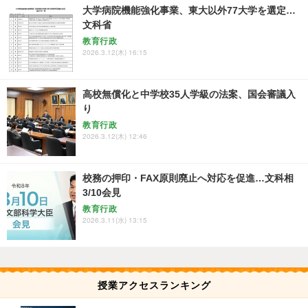
大学病院機能強化事業、東大以外77大学を選定…
文科省
教育行政
2026.3.12(木) 16:15
高校無償化と中学校35人学級の法案、国会審議入
り
教育行政
2026.3.12(木) 12:46
校務の押印・FAX原則廃止へ対応を促進…文科相
3/10会見
教育行政
2026.3.11(水) 13:15
授業アクセスランキング