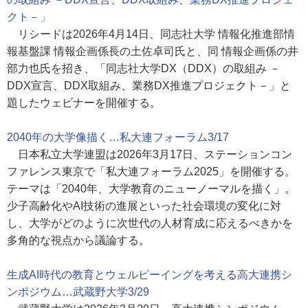
クト－」
リシードは2026年4月14日、同志社大学 情報化推進部情
報基盤課 情報企画係長の土佐卓司氏と、同 情報企画係の井
部力也氏を招き、「同志社大学DX（DDX）の取組み －
DDX宣言、DDX取組み、業務DX推進プロジェクト－」と
題したウェビナーを開催する。
2040年の大学像描く…私大連フォーラム3/17
日本私立大学連盟は2026年3月17日、ステーションコン
ファレンス東京で「私大連フォーラム2025」を開催する。
テーマは「2040年、大学教育のニューノーマルを描く」。
少子高齢化やAI技術の進展といった社会環境の変化に対
し、大学がどのように次世代の人材育成に応えるべきかを
多角的な視点から議論する。
生成AI時代の教育とウェルビーイングを考える高大連携シ
ンポジウム…武蔵野大学3/29