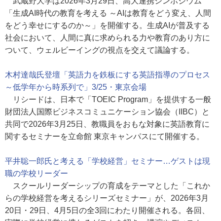
武蔵野大学は2026年3月29日、高大連携シンポジウム
「生成AI時代の教育を考える ～AIは教育をどう変え、人間
をどう幸せにするのか～」を開催する。生成AIが普及する
社会において、人間に真に求められる力や教育のあり方に
ついて、ウェルビーイングの視点を交えて議論する。
木村達哉氏登壇「英語力を鉄板にする英語指導のプロセス
～低学年から時系列で」3/25・東京会場
リシードは、日本で「TOEIC Program」を提供する一般
財団法人国際ビジネスコミュニケーション協会（IIBC）と
共同で2026年3月25日、教職員をおもな対象に英語教育に
関するセミナーを立命館 東京キャンパスにて開催する。
平井聡一郎氏と考える「学校経営」セミナー…ゲストは現
職の学校リーダー
スクールリーダーシップの育成をテーマとした「これか
らの学校経営を考えるシリーズセミナー」が、2026年3月
20日・29日、4月5日の全3回にわたり開催される。各回、