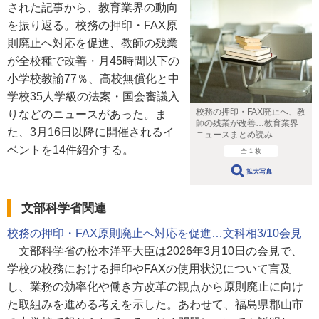
された記事から、教育業界の動向
を振り返る。校務の押印・FAX原
則廃止へ対応を促進、教師の残業
が全校種で改善・月45時間以下の
小学校教諭77％、高校無償化と中
学校35人学級の法案・国会審議入
校務の押印・FAX廃止へ、教
りなどのニュースがあった。ま
師の残業が改善…教育業界
た、3月16日以降に開催されるイ
ニュースまとめ読み
ベントを14件紹介する。
全 1 枚
拡大写真
文部科学省関連
校務の押印・FAX原則廃止へ対応を促進…文科相3/10会見
文部科学省の松本洋平大臣は2026年3月10日の会見で、
学校の校務における押印やFAXの使用状況について言及
し、業務の効率化や働き方改革の観点から原則廃止に向け
た取組みを進める考えを示した。あわせて、福島県郡山市