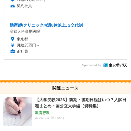
契約社員
助産師/クリニック/4週8休以上, 2交代制
産婦人科瀬尾医院
東京都
月給25万円～
正社員
Sponsored by
関連ニュース
【大学受験2026】前期・後期日程はいつ？入試日
程まとめ・国公立大学編（資料集）
教育行政
2025.10.21(火) 10:45