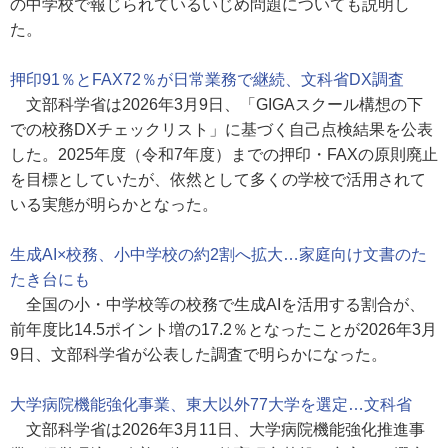
の中学校で報じられているいじめ問題についても説明し
た。
押印91％とFAX72％が日常業務で継続、文科省DX調査
文部科学省は2026年3月9日、「GIGAスクール構想の下
での校務DXチェックリスト」に基づく自己点検結果を公表
した。2025年度（令和7年度）までの押印・FAXの原則廃止
を目標としていたが、依然として多くの学校で活用されて
いる実態が明らかとなった。
生成AI×校務、小中学校の約2割へ拡大…家庭向け文書のた
たき台にも
全国の小・中学校等の校務で生成AIを活用する割合が、
前年度比14.5ポイント増の17.2％となったことが2026年3月
9日、文部科学省が公表した調査で明らかになった。
大学病院機能強化事業、東大以外77大学を選定…文科省
文部科学省は2026年3月11日、大学病院機能強化推進事