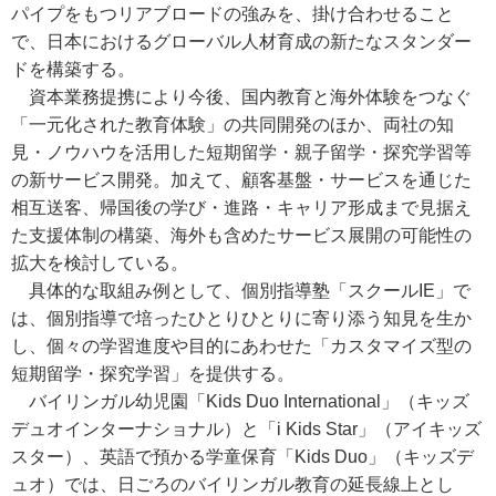
パイプをもつリアブロードの強みを、掛け合わせること
で、日本におけるグローバル人材育成の新たなスタンダー
ドを構築する。
資本業務提携により今後、国内教育と海外体験をつなぐ
「一元化された教育体験」の共同開発のほか、両社の知
見・ノウハウを活用した短期留学・親子留学・探究学習等
の新サービス開発。加えて、顧客基盤・サービスを通じた
相互送客、帰国後の学び・進路・キャリア形成まで見据え
た支援体制の構築、海外も含めたサービス展開の可能性の
拡大を検討している。
具体的な取組み例として、個別指導塾「スクールIE」で
は、個別指導で培ったひとりひとりに寄り添う知見を生か
し、個々の学習進度や目的にあわせた「カスタマイズ型の
短期留学・探究学習」を提供する。
バイリンガル幼児園「Kids Duo International」（キッズ
デュオインターナショナル）と「i Kids Star」（アイキッズ
スター）、英語で預かる学童保育「Kids Duo」（キッズデ
ュオ）では、日ごろのバイリンガル教育の延長線上とし