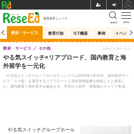
教育業界ニュース
menu
search
教材・サービス
測
教育行政
ICT機器
事例
イベント
教材・サービス
その他
2026.2.2 Mon 18:25
やる気スイッチ×リアブロード、国内教育と海
外留学を一元化
やる気スイッチグループホールディングスは2026年1月30日、海外留学サー
ビス「スマ留」を運営するリアブロードと資本業務提携を締結したと発表し
た。国内教育と海外留学を融合させ、学習から留学、帰国後のキャリア形成ま
で一元化した教育体験の提供を目指す。
やる気スイッチグループホール