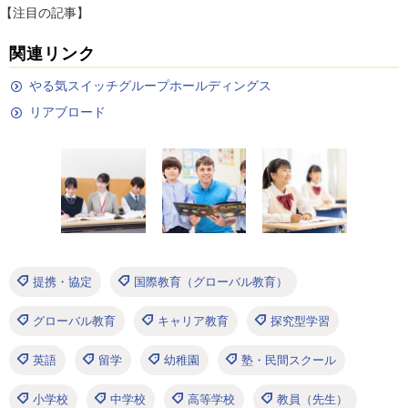
【注目の記事】
関連リンク
やる気スイッチグループホールディングス
リアブロード
提携・協定
国際教育（グローバル教育）
グローバル教育
キャリア教育
探究型学習
英語
留学
幼稚園
塾・民間スクール
小学校
中学校
高等学校
教員（先生）