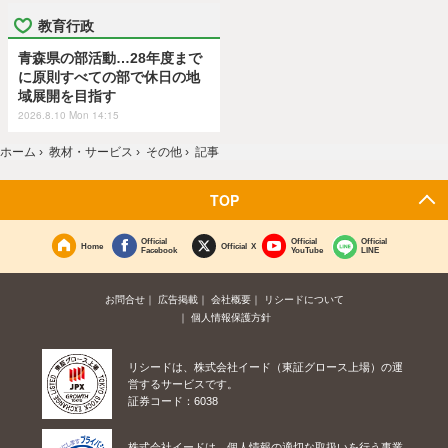
教育行政
青森県の部活動…28年度まで
に原則すべての部で休日の地
域展開を目指す
2026.8.10 Mon 14:15
ホーム
›
教材・サービス
›
その他
›
記事
TOP
Official
Official
Official
Home
Official X
Facebook
YouTube
LINE
お問合せ
広告掲載
会社概要
リシードについて
個人情報保護方針
リシードは、株式会社イード（東証グロース上場）の運
営するサービスです。
証券コード：6038
株式会社イードは、個人情報の適切な取扱いを行う事業