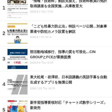
「情報・技術科」創設見据え、技術科教員の免許
取得講座を全国実施…兵庫教育大
2026.8.4 Tue 17:45
「こども性暴力防止法」特設ページ公開…対象事
業者や防犯カメラ設置を解説
2026.8.7 Fri 18:15
部活動地域移行、指導の質を可視化…CIN
GROUPとFCEが業務提携
2026.8.6 Thu 15:45
東大松尾・岩澤研、日本語講義の英語字幕を自動
生成するアプリを無償公開
2026.7.23 Thu 16:15
新学習指導要領対応「チャート式数学シリーズ」
新発売