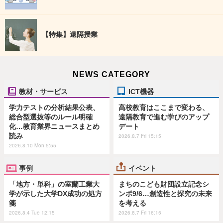
【特集】遠隔授業
NEWS CATEGORY
教材・サービス
ICT機器
学力テストの分析結果公表、
高校教育はここまで変わる、
総合型選抜等のルール明確
遠隔教育で進む学びのアップ
化…教育業界ニュースまとめ
デート
読み
2026.8.7 Fri 15:15
2026.8.10 Mon 5:55
事例
イベント
「地方・単科」の室蘭工業大
まちのこども財団設立記念シ
学が示した大学DX成功の処方
ンポ9/6…創造性と探究の未来
箋
を考える
2026.8.4 Tue 12:15
2026.8.7 Fri 16:15