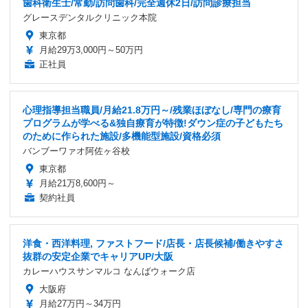
歯科衛生士/常勤/訪問歯科/完全週休2日/訪問診療担当
グレースデンタルクリニック本院
東京都
月給29万3,000円～50万円
正社員
心理指導担当職員/月給21.8万円～/残業ほぼなし/専門の療育
プログラムが学べる&独自療育が特徴!ダウン症の子どもたち
のために作られた施設/多機能型施設/資格必須
バンブーワァオ阿佐ヶ谷校
東京都
月給21万8,600円～
契約社員
洋食・西洋料理, ファストフード/店長・店長候補/働きやすさ
抜群の安定企業でキャリアUP/大阪
カレーハウスサンマルコ なんばウォーク店
大阪府
月給27万円～34万円