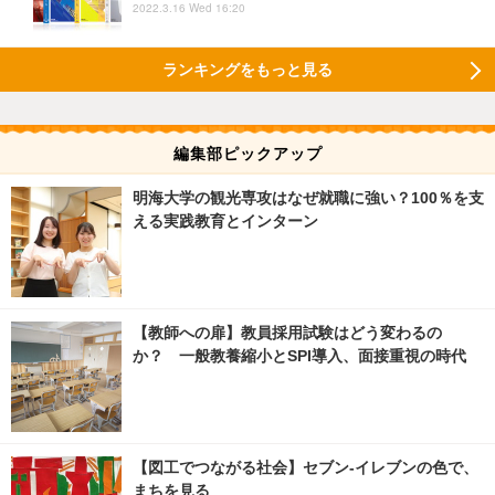
2022.3.16 Wed 16:20
ランキングをもっと見る
編集部ピックアップ
明海大学の観光専攻はなぜ就職に強い？100％を支
える実践教育とインターン
【教師への扉】教員採用試験はどう変わるの
か？ 一般教養縮小とSPI導入、面接重視の時代
【図工でつながる社会】セブン‐イレブンの色で、
まちを見る