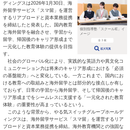
ディングスは2026年1月30日、海
外留学サービス「スマ留」を運営
するリアブロードと資本業務提携
を締結したと発表した。国内教育
個別指導塾「スクールIE」イ
と海外留学を融合させ、学習から
メージ
留学、帰国後のキャリア形成まで
全 3 枚
一元化した教育体験の提供を目指
拡大写真
す。
社会のグローバル化により、実践的な英語力や異文化コ
ミュニケーション力は将来のキャリア形成における「必須
の基盤能力」へと変化している。一方これまで、国内にお
ける教育への取組みと海外留学とは部分的な接点しか有し
ておらず、日常の学習から海外留学、そして帰国後のキャ
リア形成までをシームレスに支援する「一元化された教育
体験」の重要性が高まっているという。
このような背景から、やる気スイッチグループホールデ
ィングスは、海外留学サービス「スマ留」を運営するリア
ブロードと資本業務提携を締結。海外教育機関との強固な