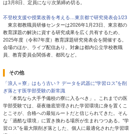
は3月8日、定員になり次第締め切る。
不登校支援や授業改善を考える…東京都で研究発表会1/23
東京都教職員研修センターは2026年1月23日、東京都の
教育課題の解決に資する研究成果を広く共有するため、
2025年度（令和7年度）教育課題研究発表会を開催する。
会場のほか、ライブ配信あり。対象は都内公立学校教職
員、教育委員会関係者、都民など。
その他
「浪人＝寮」はもう古い？ データを武器に“学習ロス”を削
ぎ落とす医学部受験の新常識
「本気なら大手予備校の寮に入るべき」。これまでの医
学部受験では、昼夜徹底管理された学習環境に身を置くこ
とこそが、合格への最短ルートだと信じられてきた。そん
な「過酷な環境」に置き換わる場所が生まれつつある。“学
習ロス”を最大限削ぎ落とした、個人に最適化された学習環