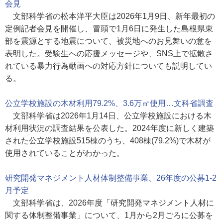
会見
文部科学省の松本洋平大臣は2026年1月9日、新年最初の
定例記者会見を開催し、冒頭で1月6日に発生した島根県東
部を震源とする地震について、被災地へのお見舞いの意を
表明した。受験生への応援メッセージや、SNS上で拡散さ
れている暴力行為動画への対応方針についても説明してい
る。
公立学校施設の木材利用79.2%、3.6万㎥使用…文科省調査
文部科学省は2026年1月14日、公立学校施設における木
材利用状況の調査結果を公表した。2024年度に新しく建築
された公立学校施設515棟のうち、408棟(79.2%)で木材が
使用されていることがわかった。
研究開発マネジメント人材体制整備事業、26年度の公募1-2
月予定
文部科学省は、2026年度「研究開発マネジメント人材に
関する体制整備事業」について、1月から2月ごろに公募を