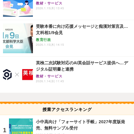
教材・サービス
2026.1.15(木) 13:45
受験本番に向け応援メッセージと痴漢対策言及…
文科相1/9会見
教育行政
2026.1.15(木) 14:15
英検二次試験対応のAI英会話サービス提供へ…デ
ジタル証明書と連携
教材・サービス
2026.1.14(水) 11:45
授業アクセスランキング
小中高向け「フォーサイト手帳」2027年度版発
売、無料サンプル受付