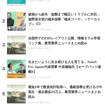
2026.8.5 Wed 17:15
破損から紛失・盗難まで幅広いトラブルに対応…
滋野堤水堂の端末保障「端末ジーヤ」＜アーカイ
ブ＞
PR
2023.4.11 Tue 18:00
全国学テのCSVレイアウト公開、情報モラル学習
リンク集…教育業界ニュースまとめ読み
2026.8.3 Mon 5:55
生きたいように生き続ける人を育てる…Teach
For Japan代表理事 中原健聡氏【オープバッジ連
載5】
2023.3.17 Fri 10:15
最短1年で教員免許取得へ、通級指導を受ける小中
高生・過去最多23万人…教育業界ニュースまとめ
読み
2026.7.27 Mon 5:55