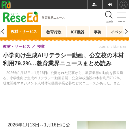
教育業界ニュース
menu
search
教材・サービス
測
教育行政
ICT機器
事例
イベント
教材・サービス
授業
2026.1.19 Mon 5:55
小学向け生成AIリテラシー動画、公立校の木材
利用79.2%…教育業界ニュースまとめ読み
2026年1月13日～1月16日に公開された記事から、教育業界の動向を振り返
る。小学生向け生成AIリテラシー動画公開、公立学校施設の木材利用79.2%、
研究開発マネジメント人材体制整備事業公募などのニュースがあった。また、
2026年1月19日以降に開催されるイベントを5件紹介する。
2026年1月13日～1月16日に公