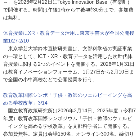
～」を2026年2月22日にTokyo Innovation Base（有楽町）
で開催する。時間は午後1時から午後4時30分まで。参加費
は無料。
体育授業にXR・教育データ活用…東京学芸大が全国公開授
業1/27-2/10
東京学芸大学鈴木直樹研究室は、文部科学省の実証事業
の一環として、ICT・XR・教育データを活用した次世代体
育授業に関する2つのイベントを開催する。2026年1月31日
は教育イノベーションフォーラム、1月27日から2月10日ま
で全国の小中高校などで公開授業を行う。
教育改革国際シンポ「子供・教師のウェルビーイングを高
める学校改革」3/14
国立教育政策研究所は2026年3月14日、2025年度（令和7
年度）教育改革国際シンポジウム「子供・教師のウェルビ
ーイングを高める学校改革」を文部科学省にて開催する。
参加費無料。定員は会場150名、オンライン300名。締切り