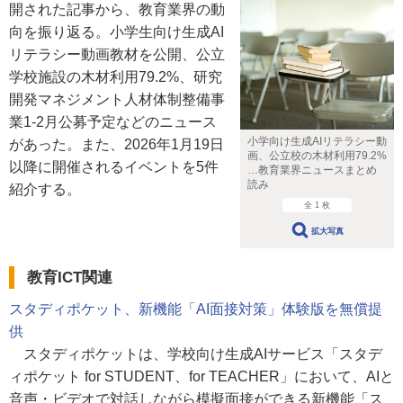
開された記事から、教育業界の動
向を振り返る。小学生向け生成AI
リテラシー動画教材を公開、公立
学校施設の木材利用79.2%、研究
開発マネジメント人材体制整備事
業1-2月公募予定などのニュース
小学向け生成AIリテラシー動
があった。また、2026年1月19日
画、公立校の木材利用79.2%
以降に開催されるイベントを5件
…教育業界ニュースまとめ
読み
紹介する。
全 1 枚
拡大写真
教育ICT関連
スタディポケット、新機能「AI面接対策」体験版を無償提
供
スタディポケットは、学校向け生成AIサービス「スタデ
ィポケット for STUDENT、for TEACHER」において、AIと
音声・ビデオで対話しながら模擬面接ができる新機能「ス