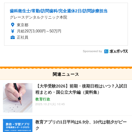
歯科衛生士/常勤/訪問歯科/完全週休2日/訪問診療担当
グレースデンタルクリニック本院
東京都
月給29万3,000円～50万円
正社員
Sponsored by
関連ニュース
【大学受験2026】前期・後期日程はいつ？入試日
程まとめ・国公立大学編（資料集）
教育行政
2025.10.21(火) 10:45
教育アプリの1日平均は6.9分、10代は朝夕がピー
ク