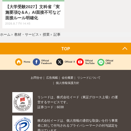
【大学受験2027】文科省「実
施要項Q＆A」AI面接不可など
面接ルール明確化
2026.8.7 Fri 14:45
ホーム
›
教材・サービス
›
授業
›
記事
TOP
Official
Official
Official
Home
Official X
Facebook
YouTube
LINE
お問合せ
広告掲載
会社概要
リシードについて
個人情報保護方針
リシードは、株式会社イード（東証グロース上場）の運
営するサービスです。
証券コード：6038
株式会社イードは、個人情報の適切な取扱いを行う事業
者に対して付与されるプライバシーマークの付与認定を
受けています。