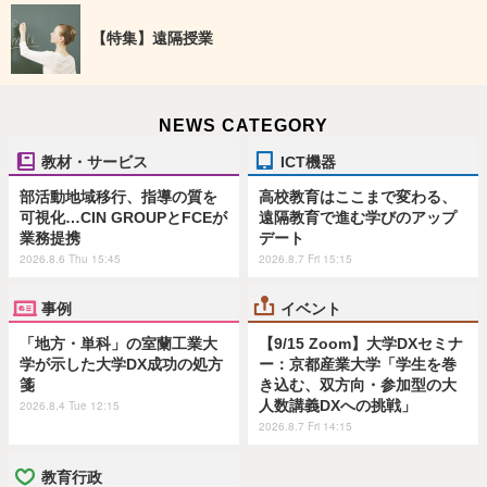
【特集】遠隔授業
NEWS CATEGORY
教材・サービス
ICT機器
部活動地域移行、指導の質を
高校教育はここまで変わる、
可視化…CIN GROUPとFCEが
遠隔教育で進む学びのアップ
業務提携
デート
2026.8.6 Thu 15:45
2026.8.7 Fri 15:15
事例
イベント
「地方・単科」の室蘭工業大
【9/15 Zoom】大学DXセミナ
学が示した大学DX成功の処方
ー：京都産業大学「学生を巻
箋
き込む、双方向・参加型の大
人数講義DXへの挑戦」
2026.8.4 Tue 12:15
2026.8.7 Fri 14:15
教育行政