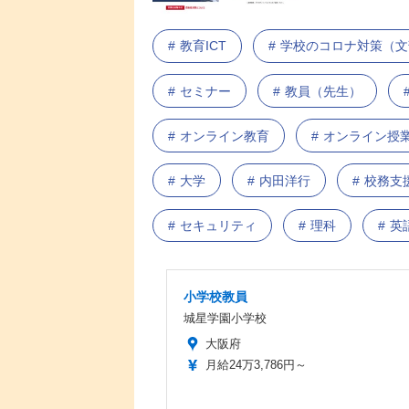
教育ICT
学校のコロナ対策（文
セミナー
教員（先生）
オンライン教育
オンライン授
大学
内田洋行
校務支
セキュリティ
理科
英
小学校教員
城星学園小学校
大阪府
月給24万3,786円～