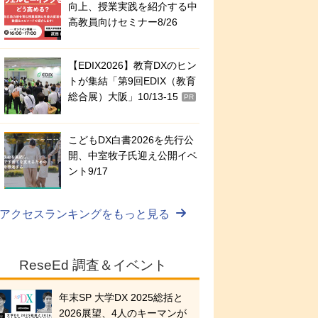
向上、授業実践を紹介する中
高教員向けセミナー8/26
【EDIX2026】教育DXのヒン
トが集結「第9回EDIX（教育
総合展）大阪」10/13-15
PR
こどもDX白書2026を先行公
開、中室牧子氏迎え公開イベ
ント9/17
アクセスランキングをもっと見る
ReseEd 調査＆イベント
年末SP 大学DX 2025総括と
2026展望、4人のキーマンが