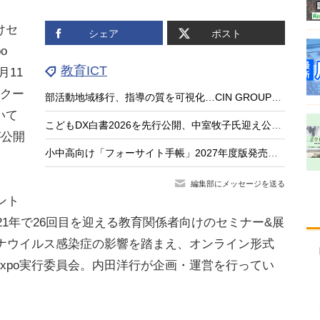
けセ
シェア
ポスト
o
教育ICT
月11
スクー
部活動地域移行、指導の質を可視化…CIN GROUPとFCEが業務提携
いて
こどもDX白書2026を先行公開、中室牧子氏迎え公開イベント9/17
が公開
小中高向け「フォーサイト手帳」2027年度版発売、無料サンプル受付
編集部にメッセージを送る
ベント
021年で26回目を迎える教育関係者向けのセミナー&展
ロナウイルス感染症の影響を踏まえ、オンライン形式
on Expo実行委員会。内田洋行が企画・運営を行ってい