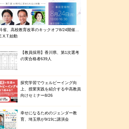
科省、高校教育改革のキックオフ8/24開催…
E.X.T.始動
【教員採用】香川県、第1次選考
の実合格者639人
探究学習でウェルビーイング向
上、授業実践を紹介する中高教員
向けセミナー8/26
幸せになるためのジェンダー教
育、埼玉県が9/19に講演会