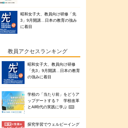
昭和女子大、教員向け研修「先
3」9月開講…日本の教育の強み
に着目
教員アクセスランキング
昭和女子大、教員向け研修
「先3」9月開講…日本の教育
の強みに着目
学校の「当たり前」をどうア
ップデートする？ 学校改革
とAI時代の実践に学ぶ
PR
探究学習でウェルビーイング