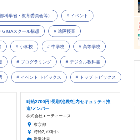
部科学省・教育委員会等）
イベント
GIGAスクール構想
遠隔授業
業
小学校
中学校
高等学校
援
プログラミング
デジタル教科書
語
イベント トピックス
トップ トピックス
時給2700円!長期/池袋/社内セキュリティ推
進/メンバー
株式会社エーティーエス
東京都
時給2,700円～
派遣社員