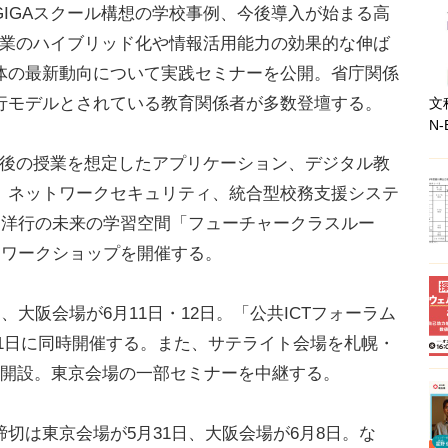
IGAスクール構想の学校事例、今後導入が始まる高
授業のハイブリッド化や情報活用能力の効果的な伸ば
体の最新動向について実践セミナーを公開。省庁関係
行モデルとされている教育関係者が多数登壇する。
文
N-
入後の授業を想定したアプリケーション、デジタル教
、ネットワークセキュリティ、統合型校務支援システ
田洋行の未来の学習空間「フューチャークラスルー
たワークショップを開催する。
大阪会場が6月11日・12日。「公共ICTフォーラム
月11日に同時開催する。また、サテライト会場を札幌・
に開設。東京会場の一部セミナーを中継する。
は東京会場が5月31日、大阪会場が6月8日。な