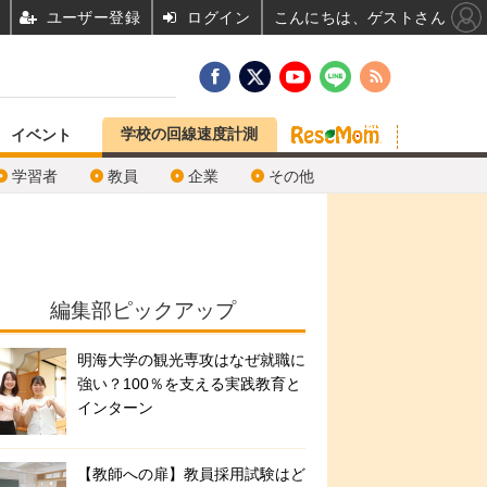
ユーザー登録
ログイン
こんにちは、ゲストさん
学校の回線速度計測
イベント
学習者
教員
企業
その他
編集部ピックアップ
明海大学の観光専攻はなぜ就職に
強い？100％を支える実践教育と
インターン
【教師への扉】教員採用試験はど