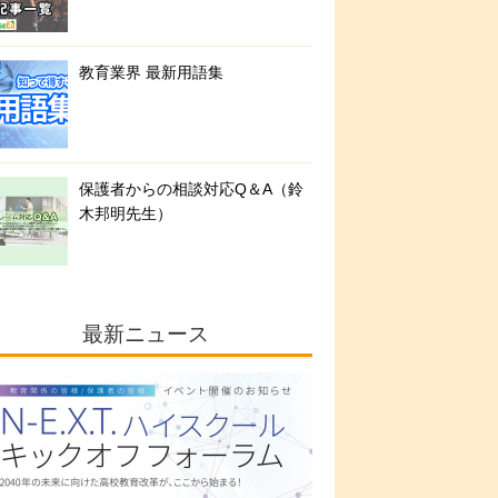
教育業界 最新用語集
保護者からの相談対応Q＆A（鈴
木邦明先生）
最新ニュース