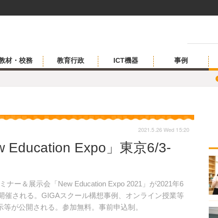
教材・校務
教育行政
ICT機器
事例
2021.5.26 Wed 15:20
ucation Expo」東京6/3-
会「New Education Expo 2021」が2021年6
で開催される。GIGAスクール構想事例、オンライン授業等
展示等が公開される。参加無料。事前申込制。