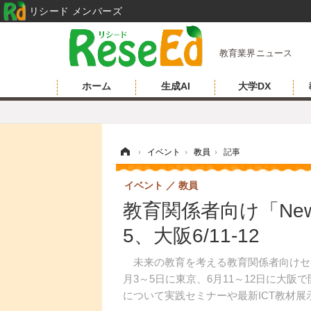
リシード メンバーズ
教育業界ニュース
ホーム
生成AI
大学DX
ホーム
›
イベント
›
教員
›
記事
イベント
教員
教育関係者向け「New Ed
5、大阪6/11-12
未来の教育を考える教育関係者向けセミナー＆展示
月3～5日に東京、6月11～12日に大阪
について実践セミナーや最新ICT教材