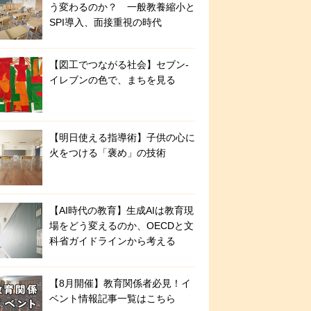
う変わるのか？ 一般教養縮小と
SPI導入、面接重視の時代
【図工でつながる社会】セブン‐
イレブンの色で、まちを見る
【明日使える指導術】子供の心に
火をつける「褒め」の技術
【AI時代の教育】生成AIは教育現
場をどう変えるのか、OECDと文
科省ガイドラインから考える
【8月開催】教育関係者必見！イ
ベント情報記事一覧はこちら