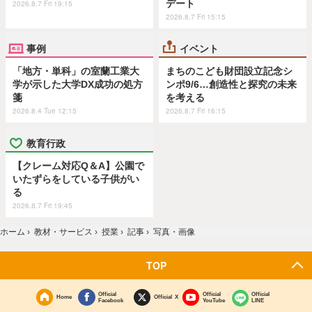
デート
2026.8.7 Fri 19:15
2026.8.7 Fri 15:15
事例
イベント
「地方・単科」の室蘭工業大
まちのこども財団設立記念シ
学が示した大学DX成功の処方
ンポ9/6…創造性と探究の未来
箋
を考える
2026.8.4 Tue 12:15
2026.8.7 Fri 16:15
教育行政
【クレーム対応Q＆A】公園で
いたずらをしている子供がい
る
2026.8.7 Fri 19:45
ホーム
›
教材・サービス
›
授業
›
記事
›
写真・画像
TOP
Official
Official
Official
Home
Official X
Facebook
YouTube
LINE