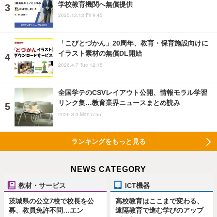
学校教育機関へ無償提供
2025.12.12 Fri 9:45
「こびとづかん」20周年、教育・保育施設向けに
イラスト素材の無償DL開始
2026.4.7 Tue 12:15
全国学テのCSVレイアウト公開、情報モラル学習
リンク集…教育業界ニュースまとめ読み
2026.8.3 Mon 5:55
ランキングをもっと見る
NEWS CATEGORY
教材・サービス
ICT機器
茨城県の公立7校で校長を公
高校教育はここまで変わる、
募、教員免許不問…エン
遠隔教育で進む学びのアップ