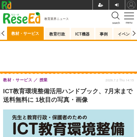
教育業界ニュース
menu
search
教材・サービス
測
教育行政
ICT機器
事例
イベント
教材・サービス
授業
2026.7.2 Thu 14:15
ICT教育環境整備活用ハンドブック、7月末まで
送料無料に 1枚目の写真・画像