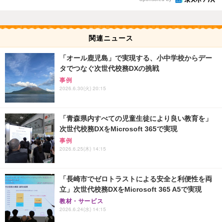
関連ニュース
「オール鹿児島」で実現する、小中学校からデー
タでつなぐ次世代校務DXの挑戦
事例
2026.6.30(火) 20:15
「青森県内すべての児童生徒により良い教育を」
次世代校務DXをMicrosoft 365で実現
事例
2026.6.25(木) 14:15
「長崎市でゼロトラストによる安全と利便性を両
立」次世代校務DXをMicrosoft 365 A5で実現
教材・サービス
2026.6.24(水) 14:15