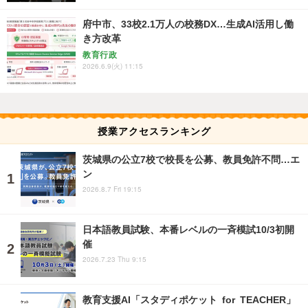
府中市、33校2.1万人の校務DX…生成AI活用し働
き方改革
教育行政
2026.6.9(火) 11:15
授業アクセスランキング
茨城県の公立7校で校長を公募、教員免許不問…エ
ン
2026.8.7 Fri 19:15
日本語教員試験、本番レベルの一斉模試10/3初開
催
2026.7.23 Thu 9:15
教育支援AI「スタディポケット for TEACHER」