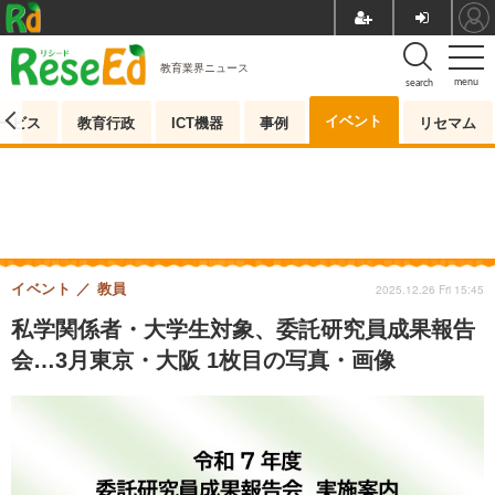
教育業界ニュース
menu
search
イベント
ービス
教育行政
ICT機器
事例
リセマム
イベント
教員
2025.12.26 Fri 15:45
私学関係者・大学生対象、委託研究員成果報告
会…3月東京・大阪 1枚目の写真・画像