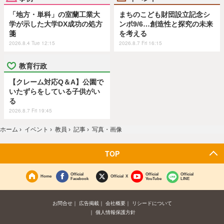
「地方・単科」の室蘭工業大
まちのこども財団設立記念シ
学が示した大学DX成功の処方
ンポ9/6…創造性と探究の未来
箋
を考える
2026.8.4 Tue 12:15
2026.8.7 Fri 16:15
教育行政
【クレーム対応Q＆A】公園で
いたずらをしている子供がい
る
2026.8.7 Fri 19:45
ホーム
›
イベント
›
教員
›
記事
›
写真・画像
TOP
Official
Official
Official
Home
Official X
Facebook
YouTube
LINE
お問合せ
広告掲載
会社概要
リシードについて
個人情報保護方針