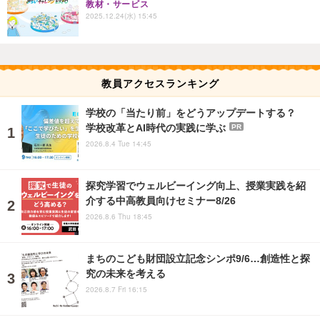
教材・サービス
2025.12.24(水) 15:45
教員アクセスランキング
学校の「当たり前」をどうアップデートする？
学校改革とAI時代の実践に学ぶ
PR
2026.8.4 Tue 14:45
探究学習でウェルビーイング向上、授業実践を紹
介する中高教員向けセミナー8/26
2026.8.6 Thu 18:45
まちのこども財団設立記念シンポ9/6…創造性と探
究の未来を考える
2026.8.7 Fri 16:15