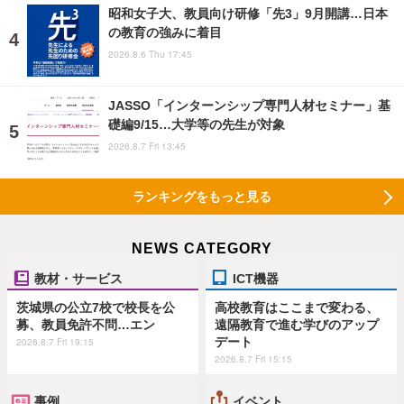
昭和女子大、教員向け研修「先3」9月開講…日本
の教育の強みに着目
2026.8.6 Thu 17:45
JASSO「インターンシップ専門人材セミナー」基
礎編9/15…大学等の先生が対象
2026.8.7 Fri 13:45
ランキングをもっと見る
NEWS CATEGORY
教材・サービス
ICT機器
茨城県の公立7校で校長を公
高校教育はここまで変わる、
募、教員免許不問…エン
遠隔教育で進む学びのアップ
デート
2026.8.7 Fri 19:15
2026.8.7 Fri 15:15
事例
イベント