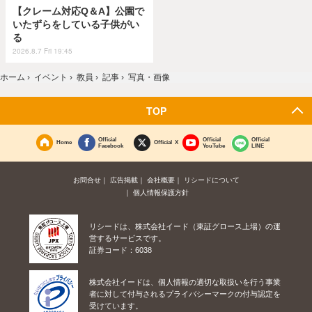
【クレーム対応Q＆A】公園で
いたずらをしている子供がい
る
2026.8.7 Fri 19:45
ホーム
›
イベント
›
教員
›
記事
›
写真・画像
TOP
Official
Official
Official
Home
Official X
Facebook
YouTube
LINE
お問合せ
広告掲載
会社概要
リシードについて
個人情報保護方針
リシードは、株式会社イード（東証グロース上場）の運
営するサービスです。
証券コード：6038
株式会社イードは、個人情報の適切な取扱いを行う事業
者に対して付与されるプライバシーマークの付与認定を
受けています。