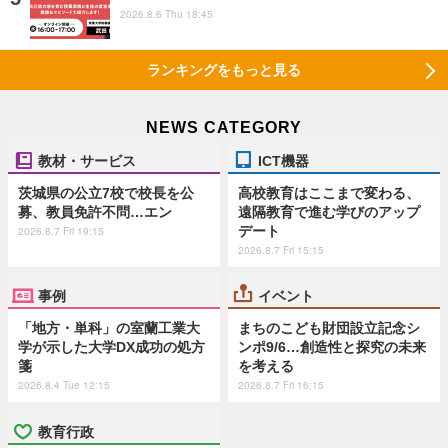
2026.8.6 Thu 18:45
ランキングをもっと見る
NEWS CATEGORY
教材・サービス
ICT機器
茨城県の公立7校で校長を公
高校教育はここまで変わる、
募、教員免許不問…エン
遠隔教育で進む学びのアップ
デート
2026.8.7 Fri 19:15
2026.8.7 Fri 15:15
事例
イベント
「地方・単科」の室蘭工業大
まちのこども財団設立記念シ
学が示した大学DX成功の処方
ンポ9/6…創造性と探究の未来
箋
を考える
2026.8.4 Tue 12:15
2026.8.7 Fri 16:15
教育行政