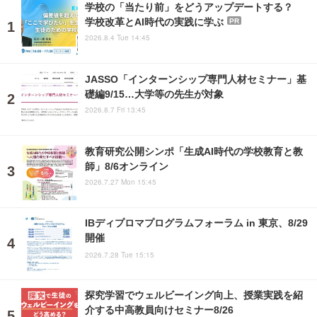
学校の「当たり前」をどうアップデートする？
学校改革とAI時代の実践に学ぶ
PR
2026.8.4 Tue 14:45
JASSO「インターンシップ専門人材セミナー」基
礎編9/15…大学等の先生が対象
2026.8.7 Fri 13:45
教育研究公開シンポ「生成AI時代の学校教育と教
師」8/6オンライン
2026.7.27 Mon 15:45
IBディプロマプログラムフォーラム in 東京、8/29
開催
2026.7.28 Tue 15:15
探究学習でウェルビーイング向上、授業実践を紹
介する中高教員向けセミナー8/26