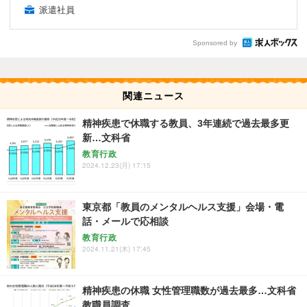
派遣社員
Sponsored by
関連ニュース
精神疾患で休職する教員、3年連続で過去最多更
新…文科省
教育行政
2024.12.23(月) 17:15
東京都「教員のメンタルヘルス支援」会場・電
話・メールで応相談
教育行政
2024.11.21(木) 17:45
精神疾患の休職 女性管理職数が過去最多…文科省
教職員調査