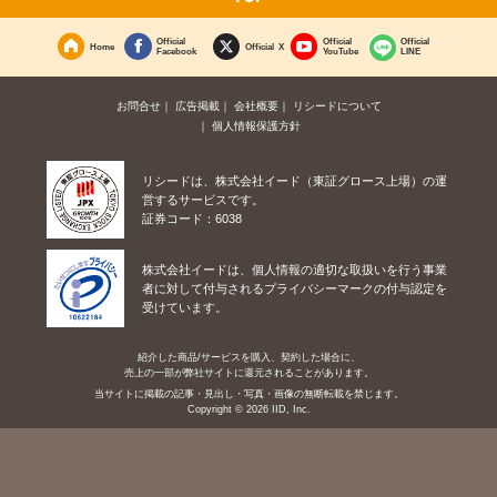
Official
Official
Official
Home
Official X
Facebook
YouTube
LINE
お問合せ
広告掲載
会社概要
リシードについて
個人情報保護方針
リシードは、株式会社イード（東証グロース上場）の運
営するサービスです。
証券コード：6038
株式会社イードは、個人情報の適切な取扱いを行う事業
者に対して付与されるプライバシーマークの付与認定を
受けています。
紹介した商品/サービスを購入、契約した場合に、
売上の一部が弊社サイトに還元されることがあります。
当サイトに掲載の記事・見出し・写真・画像の無断転載を禁じます。
Copyright © 2026 IID, Inc.