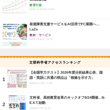
教育行政
2023.12.25(月) 14:45
発達障害支援サービスをAI活用でFC展開へ…
LaZo
教材・サービス
2024.10.8(火) 15:15
文部科学省アクセスランキング
【全国学力テスト】2026年度分析結果公表、国
語・英語に共通の弱点は「根拠を示す力」
2026.8.4 Tue 11:36
文科省、高校教育改革のキックオフ8/24開催…N-
E.X.T.始動
2026.8.7 Fri 12:15