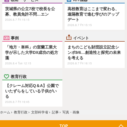
茨城県の公立7校で校長を公
高校教育はここまで変わる、
募、教員免許不問…エン
遠隔教育で進む学びのアップ
デート
2026.8.7 Fri 19:15
2026.8.7 Fri 15:15
事例
イベント
「地方・単科」の室蘭工業大
まちのこども財団設立記念シ
学が示した大学DX成功の処方
ンポ9/6…創造性と探究の未来
箋
を考える
2026.8.4 Tue 12:15
2026.8.7 Fri 16:15
教育行政
【クレーム対応Q＆A】公園で
いたずらをしている子供がい
る
2026.8.7 Fri 19:45
ホーム
›
教育行政
›
文部科学省
›
記事
›
写真・画像
TOP