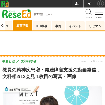
教育業界ニュース
menu
search
教育行政
ービス
ICT機器
事例
イベント
リセマム
教育行政
文部科学省
2025.2.13 Thu 9:50
教員の精神疾患増・発達障害支援の動画発信…
文科相2/12会見 1枚目の写真・画像