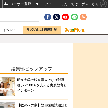
ユーザー登録
ログイン
こんにちは、ゲストさん
学校の回線速度計測
イベント
編集部ピックアップ
明海大学の観光専攻はなぜ就職に
強い？100％を支える実践教育と
インターン
【教師への扉】教員採用試験はど