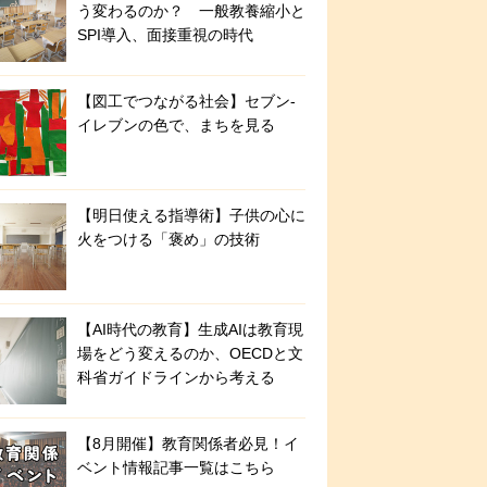
う変わるのか？ 一般教養縮小と
SPI導入、面接重視の時代
【図工でつながる社会】セブン‐
イレブンの色で、まちを見る
【明日使える指導術】子供の心に
火をつける「褒め」の技術
【AI時代の教育】生成AIは教育現
場をどう変えるのか、OECDと文
科省ガイドラインから考える
【8月開催】教育関係者必見！イ
ベント情報記事一覧はこちら