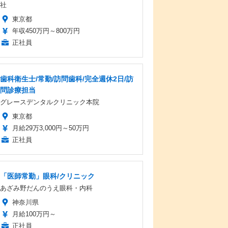
社
東京都
年収450万円～800万円
正社員
歯科衛生士/常勤/訪問歯科/完全週休2日/訪
問診療担当
グレースデンタルクリニック本院
東京都
月給29万3,000円～50万円
正社員
「医師常勤」眼科/クリニック
あざみ野だんのうえ眼科・内科
神奈川県
月給100万円～
正社員