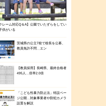
クレーム対応Q＆A】公園でいたずらをしてい
子供がいる
茨城県の公立7校で校長を公募、
教員免許不問…エン
【教員採用】長崎県、最終合格者
495人…倍率2.0倍
「こども性暴力防止法」特設ペー
ジ公開…対象事業者や防犯カメラ
設置を解説