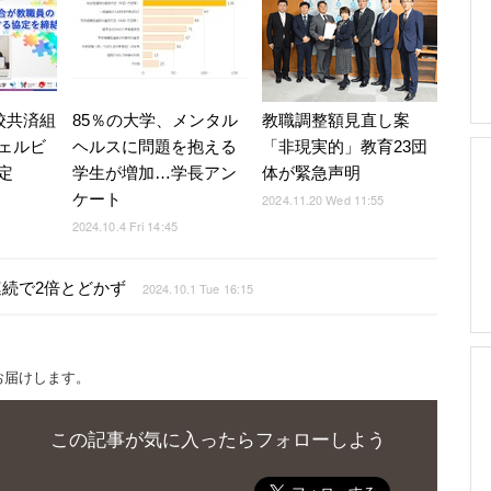
校共済組
85％の大学、メンタル
教職調整額見直し案
ェルビ
ヘルスに問題を抱える
「非現実的」教育23団
定
学生が増加…学長アン
体が緊急声明
ケート
2024.11.20 Wed 11:55
2024.10.4 Fri 14:45
連続で2倍とどかず
2024.10.1 Tue 16:15
お届けします。
この記事が気に入ったらフォローしよう