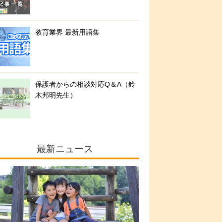
教育業界 最新用語集
保護者からの相談対応Q＆A（鈴
木邦明先生）
最新ニュース