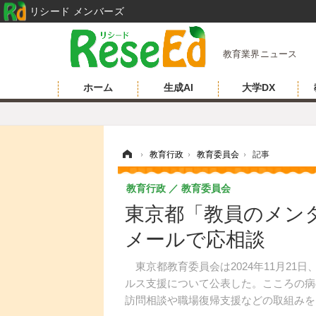
リシード メンバーズ
教育業界ニュース
ホーム
生成AI
大学DX
ホーム
›
教育行政
›
教育委員会
›
記事
教育行政
教育委員会
東京都「教員のメン
メールで応相談
東京都教育委員会は2024年11月21
ルス支援について公表した。こころの病
訪問相談や職場復帰支援などの取組みを