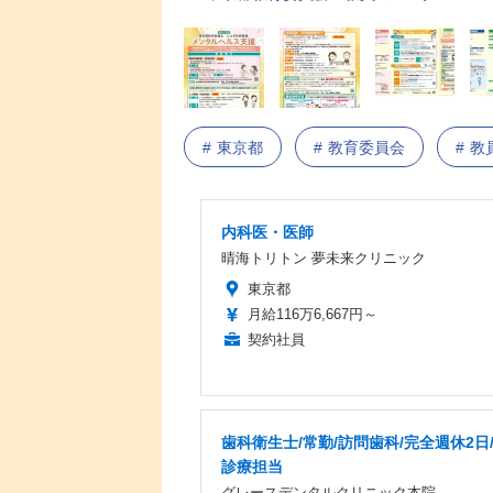
東京都
教育委員会
教
内科医・医師
晴海トリトン 夢未来クリニック
東京都
月給116万6,667円～
契約社員
歯科衛生士/常勤/訪問歯科/完全週休2日
診療担当
グレースデンタルクリニック本院