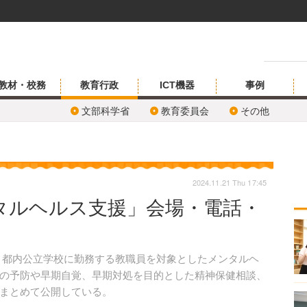
教材・校務
教育行政
ICT機器
事例
文部科学省
教育委員会
その他
2024.11.21 Thu 17:45
タルヘルス支援」会場・電話・
日、都内公立学校に勤務する教職員を対象としたメンタルヘ
の予防や早期自覚、早期対処を目的とした精神保健相談、
まとめて公開している。