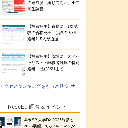
の達成度「総じて高い」小中
高生調査
【教員採用】青森県、1次試
験の合格発表…新設の大3生
選考115人が通過
【教員採用】茨城県、スペシ
ャリスト・離職者対象の特別
選考…出願8/21まで
アクセスランキングをもっと見る
ReseEd 調査＆イベント
年末SP 大学DX 2025総括と
2026展望、4人のキーマンが