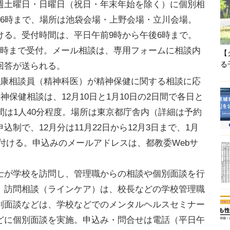
週土曜日・日曜日（祝日・年末年始を除く）に個別相
後6時まで、場所は池袋会場・上野会場・立川会場。
ける。受付時間は、平日午前9時から午後6時まで。
時まで受付。メール相談は、専用フォームに相談内
【
る
回答が送られる。
康相談員（精神科医）が精神保健に関する相談に応
神保健相談は、12月10日と1月10日の2日間で各日と
間は1人40分程度。場所は東京都庁舎内（詳細は予約
制で、12月分は11月22日から12月3日まで、1月
受け付ける。申込みのメールアドレスは、都教委Webサ
が学校を訪問し、管理職からの相談や個別面談を行
。訪問相談（ラインケア）は、校長などの学校管理職
別面談などは、学校などでのメンタルヘルスセミナー
どに個別面談を実施。申込み・問合せは電話（平日午