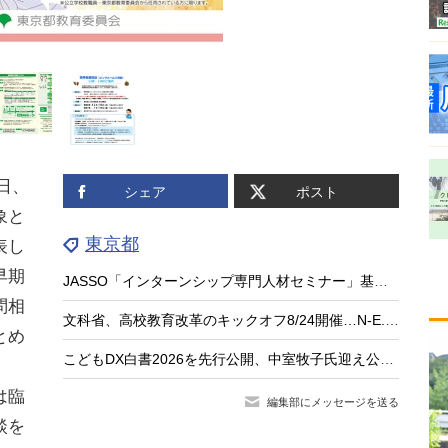
日、
シェア
ポスト
象と
東京都
表し
早期
JASSO「インターンシップ専門人材セミナー」基礎編9/15…大学等の先生が対象
問相
文科省、高校教育改革のキックオフ8/24開催…N-E.X.T.始動
とめ
こどもDX白書2026を先行公開、中室牧子氏迎え公開イベント9/17
は臨
編集部にメッセージを送る
談を