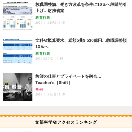
教職調整額、働き方改革を条件に10％へ段階的引
上げ…財務省案
教育行政
2024.11.12(火) 11:15
文科省概算要求、総額5兆9,530億円…教職調整額
13％へ
教育行政
2024.8.30(金) 11:35
教師の仕事とプライベートを融合…
Teacher's［Shift］
事例
2024.11.11(月) 19:15
文部科学省アクセスランキング