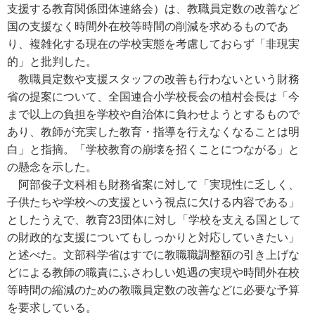
支援する教育関係団体連絡会）は、教職員定数の改善など
国の支援なく時間外在校等時間の削減を求めるものであ
り、複雑化する現在の学校実態を考慮しておらず「非現実
的」と批判した。
教職員定数や支援スタッフの改善も行わないという財務
省の提案について、全国連合小学校長会の植村会長は「今
まで以上の負担を学校や自治体に負わせようとするもので
あり、教師が充実した教育・指導を行えなくなることは明
白」と指摘。「学校教育の崩壊を招くことにつながる」と
の懸念を示した。
阿部俊子文科相も財務省案に対して「実現性に乏しく、
子供たちや学校への支援という視点に欠ける内容である」
としたうえで、教育23団体に対し「学校を支える国として
の財政的な支援についてもしっかりと対応していきたい」
と述べた。文部科学省はすでに教職職調整額の引き上げな
どによる教師の職責にふさわしい処遇の実現や時間外在校
等時間の縮減のための教職員定数の改善などに必要な予算
を要求している。