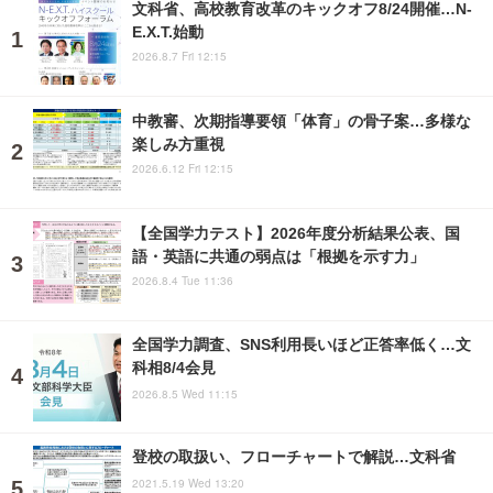
文科省、高校教育改革のキックオフ8/24開催…N-
E.X.T.始動
2026.8.7 Fri 12:15
中教審、次期指導要領「体育」の骨子案…多様な
楽しみ方重視
2026.6.12 Fri 12:15
【全国学力テスト】2026年度分析結果公表、国
語・英語に共通の弱点は「根拠を示す力」
2026.8.4 Tue 11:36
全国学力調査、SNS利用長いほど正答率低く…文
科相8/4会見
2026.8.5 Wed 11:15
登校の取扱い、フローチャートで解説…文科省
2021.5.19 Wed 13:20