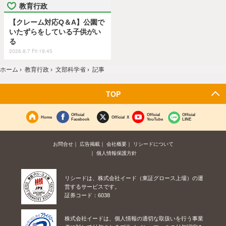
教育行政
【クレーム対応Q＆A】公園で
いたずらをしている子供がい
る
2026.8.7 Fri 19:45
ホーム
›
教育行政
›
文部科学省
›
記事
TOP
Official
Official
Official
Home
Official X
Facebook
YouTube
LINE
お問合せ
広告掲載
会社概要
リシードについて
個人情報保護方針
リシードは、株式会社イード（東証グロース上場）の運
営するサービスです。
証券コード：6038
株式会社イードは、個人情報の適切な取扱いを行う事業