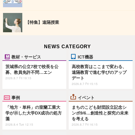
【特集】遠隔授業
NEWS CATEGORY
教材・サービス
ICT機器
茨城県の公立7校で校長を公
高校教育はここまで変わる、
募、教員免許不問…エン
遠隔教育で進む学びのアップ
デート
2026.8.7 Fri 19:15
2026.8.7 Fri 15:15
事例
イベント
「地方・単科」の室蘭工業大
まちのこども財団設立記念シ
学が示した大学DX成功の処方
ンポ9/6…創造性と探究の未来
箋
を考える
2026.8.4 Tue 12:15
2026.8.7 Fri 16:15