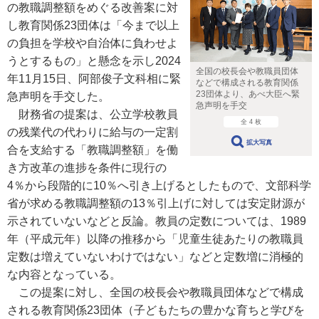
の教職調整額をめぐる改善案に対
し教育関係23団体は「今まで以上
の負担を学校や自治体に負わせよ
うとするもの」と懸念を示し2024
全国の校長会や教職員団体
年11月15日、阿部俊子文科相に緊
などで構成される教育関係
23団体より、あべ大臣へ緊
急声明を手交した。
急声明を手交
財務省の提案は、公立学校教員
全 4 枚
の残業代の代わりに給与の一定割
拡大写真
合を支給する「教職調整額」を働
き方改革の進捗を条件に現行の
4％から段階的に10％へ引き上げるとしたもので、文部科学
省が求める教職調整額の13％引上げに対しては安定財源が
示されていないなどと反論。教員の定数については、1989
年（平成元年）以降の推移から「児童生徒あたりの教職員
定数は増えていないわけではない」などと定数増に消極的
な内容となっている。
この提案に対し、全国の校長会や教職員団体などで構成
される教育関係23団体（子どもたちの豊かな育ちと学びを