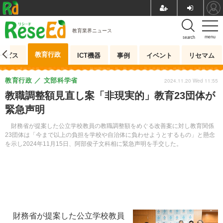
教育業界ニュース
menu
search
教育行政
ービス
ICT機器
事例
イベント
リセマム
教育行政
文部科学省
2024.11.20 Wed 11:55
教職調整額見直し案「非現実的」教育23団体が
緊急声明
財務省が提案した公立学校教員の教職調整額をめぐる改善案に対し教育関係
23団体は「今まで以上の負担を学校や自治体に負わせようとするもの」と懸念
を示し2024年11月15日、阿部俊子文科相に緊急声明を手交した。
財務省が提案した公立学校教員