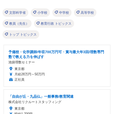
文部科学省
小学校
中学校
高等学校
教員（先生）
教育行政 トピックス
トップ トピックス
予備校・化学講師/年収700万円可・賞与最大年3回/理数専門
塾で教える力を伸ばす
池袋理数セミナー
東京都
月給28万円～50万円
正社員
「自由が丘・九品仏」一般事務/教育関連
株式会社リクルートスタッフィング
東京都
時給1,700円