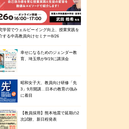
究学習でウェルビーイング向上、授業実践を
介する中高教員向けセミナー8/26
幸せになるためのジェンダー教
育、埼玉県が9/19に講演会
昭和女子大、教員向け研修「先
3」9月開講…日本の教育の強み
に着目
【教員採用】熊本地震で延期の2
次試験、新日程発表