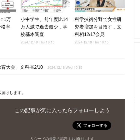
に1万
小中学生、前年度比14
科学技術分野で女性研
合格率
万人減で過去最少…学
究者増加を目指す…文
校基本調査
科相12/17会見
2024.12.19 Thu 16:15
2024.12.19 Thu 10:15
大会」文科省2/10
2024.12.18 Wed 15:15
お届けします。
この記事が気に入ったらフォローしよう
リシードの最新の話題をお届けします