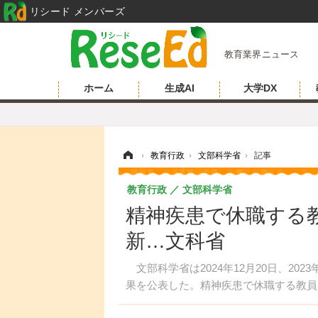
リシード メンバーズ
教育業界ニュース
ホーム
生成AI
大学DX
ホーム
›
教育行政
›
文部科学省
›
記事
教育行政
文部科学省
精神疾患で休職する
新…文科省
文部科学省は2024年12月20日、20
果を公表した。精神疾患で休職する教員は