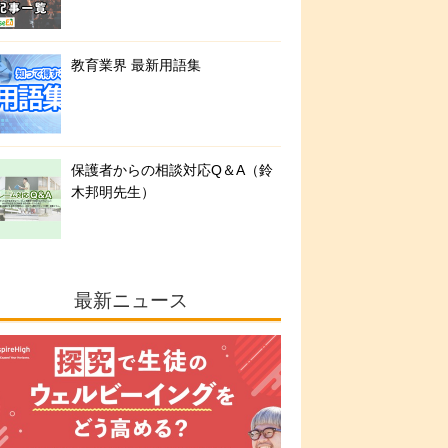
教育業界 最新用語集
保護者からの相談対応Q＆A（鈴
木邦明先生）
最新ニュース