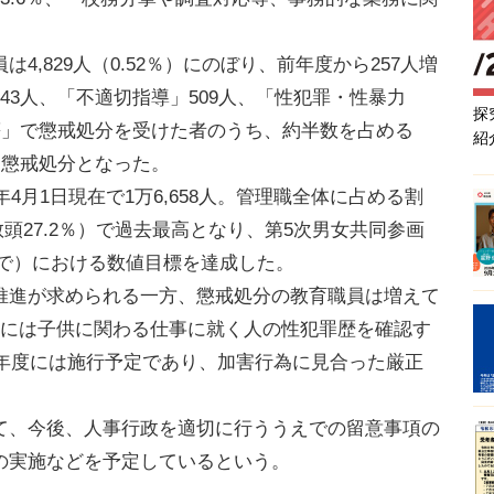
,829人（0.52％）にのぼり、前年度から257人増
43人、「不適切指導」509人、「性犯罪・性暴力
探
等」で懲戒処分を受けた者のうち、約半数を占める
紹
り懲戒処分となった。
4月1日現在で1万6,658人。管理職全体に占める割
・教頭27.2％）で過去最高となり、第5次男女共同参画
度まで）における数値目標を達成した。
進が求められる一方、懲戒処分の教育職員は増えて
月には子供に関わる仕事に就く人の性犯罪歴を確認す
28年度には施行予定であり、加害行為に見合った厳正
、今後、人事行政を適切に行ううえでの留意事項の
の実施などを予定しているという。