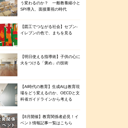
う変わるのか？ 一般教養縮小と
SPI導入、面接重視の時代
【図工でつながる社会】セブン‐
イレブンの色で、まちを見る
【明日使える指導術】子供の心に
火をつける「褒め」の技術
【AI時代の教育】生成AIは教育現
場をどう変えるのか、OECDと文
科省ガイドラインから考える
【8月開催】教育関係者必見！イ
ベント情報記事一覧はこちら