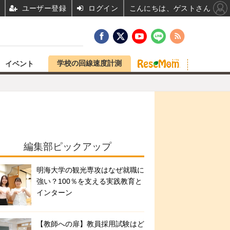
ユーザー登録
ログイン
こんにちは、ゲストさん
学校の回線速度計測
イベント
編集部ピックアップ
明海大学の観光専攻はなぜ就職に
強い？100％を支える実践教育と
インターン
【教師への扉】教員採用試験はど