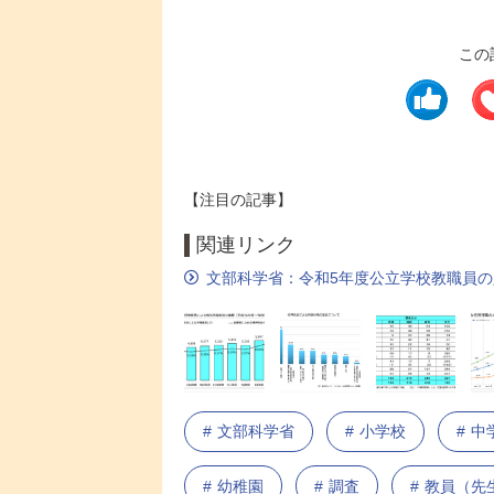
この
【注目の記事】
関連リンク
文部科学省：令和5年度公立学校教職員
文部科学省
小学校
中
幼稚園
調査
教員（先