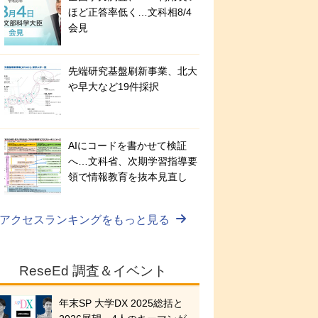
ほど正答率低く…文科相8/4
会見
先端研究基盤刷新事業、北大
や早大など19件採択
AIにコードを書かせて検証
へ…文科省、次期学習指導要
領で情報教育を抜本見直し
アクセスランキングをもっと見る
ReseEd 調査＆イベント
年末SP 大学DX 2025総括と