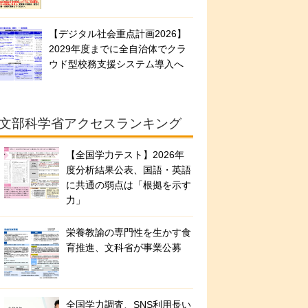
【デジタル社会重点計画2026】
2029年度までに全自治体でクラ
ウド型校務支援システム導入へ
文部科学省アクセスランキング
【全国学力テスト】2026年
度分析結果公表、国語・英語
に共通の弱点は「根拠を示す
力」
栄養教諭の専門性を生かす食
育推進、文科省が事業公募
全国学力調査、SNS利用長い