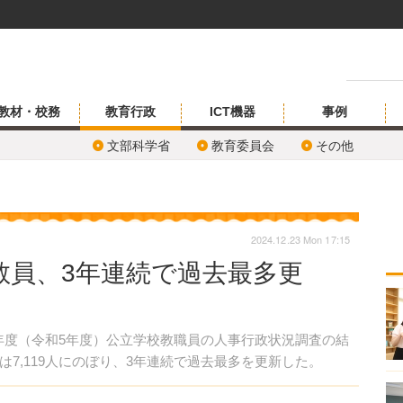
教材・校務
教育行政
ICT機器
事例
文部科学省
教育委員会
その他
2024.12.23 Mon 17:15
教員、3年連続で過去最多更
23年度（令和5年度）公立学校教職員の人事行政状況調査の結
7,119人にのぼり、3年連続で過去最多を更新した。