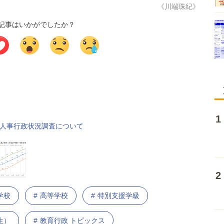
《川端珠紀》
記事はいかがでしたか？
の人事行政状況調査について
学校
高等学校
特別支援学級
生）
教育行政 トピックス