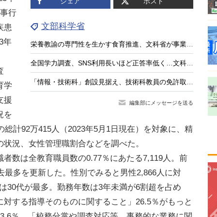
シェア
ポスト
人事行
文部科学省
疾患
3年
栄養教諭の専門性を生かす食育推進、文科省が事業公募
全国学力調査、SNS利用長いほど正答率低く…文科相8/4会見
査
「情報・技術科」創設見据え、技術科教員の免許取得講座を全国実施…兵庫教育大
育学
支援
編集部にメッセージを送る
況を
総計92万415人（2023年5月1日現在）を対象に、精
の状況、女性管理職割合などを調べた。
は全教育職員数の0.77％にあたる7,119人。前
去最多を更新した。性別でみると男性2,866人に対
では30代が最多。勤務年数は3年未満が6割超を占め
対する指導そのものに関すること」26.5％がもっと
3.6％、「校務分掌や調査対応等、事務的な業務に関