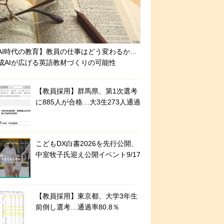
AI時代の教育】教員の仕事はどう変わるか…
成AIが広げる英語教材づくりの可能性
【教員採用】群馬県、第1次選考
に885人が合格…大3生273人通過
こどもDX白書2026を先行公開、
中室牧子氏迎え公開イベント9/17
【教員採用】東京都、大学3年生
前倒し選考…通過率80.8％