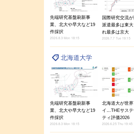
先端研究基盤刷新事
国際研究交流が
業、北大や早大など19
派遣最多は東大
件採択
れ最多は京大
2026.8.3 Mon 18:15
2026.7.7 Tue 19:15
北海道大学
先端研究基盤刷新事
北海道大が世界
業、北大や早大など19
イ…THEサス
件採択
ティ評価2026
2026.8.3 Mon 18:15
2026.6.25 Thu 19:45