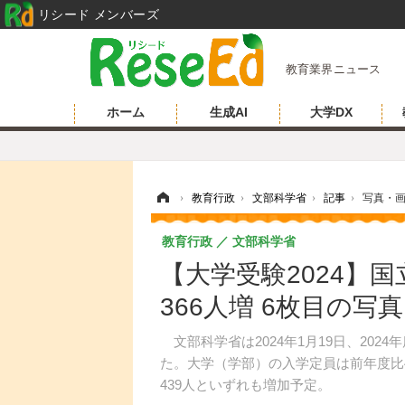
リシード メンバーズ
教育業界ニュース
ホーム
生成AI
大学DX
ホーム
›
教育行政
›
文部科学省
›
記事
›
写真・
教育行政
文部科学省
【大学受験2024】
366人増 6枚目の写
文部科学省は2024年1月19日、202
た。大学（学部）の入学定員は前年度比44
439人といずれも増加予定。