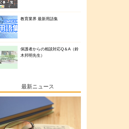
教育業界 最新用語集
保護者からの相談対応Q＆A（鈴
木邦明先生）
最新ニュース