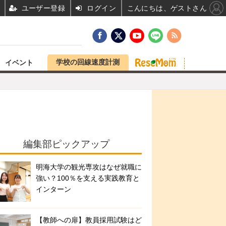
ユーザー登録
ログイン
こんにちは、ゲストさん
学校の回線速度計測
イベント
編集部ピックアップ
明海大学の観光専攻はなぜ就職に
強い？100％を支える実践教育と
インターン
【教師への扉】教員採用試験はど