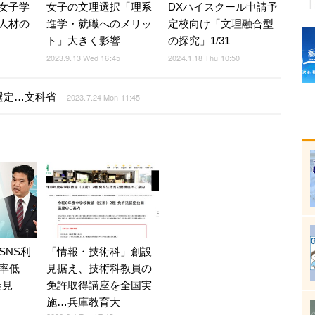
女子学
女子の文理選択「理系
DXハイスクール申請予
人材の
進学・就職へのメリッ
定校向け「文理融合型
ト」大きく影響
の探究」1/31
5
2023.9.13 Wed 16:45
2024.1.18 Thu 10:50
選定…文科省
2023.7.24 Mon 11:45
SNS利
「情報・技術科」創設
率低
見据え、技術科教員の
会見
免許取得講座を全国実
施…兵庫教育大