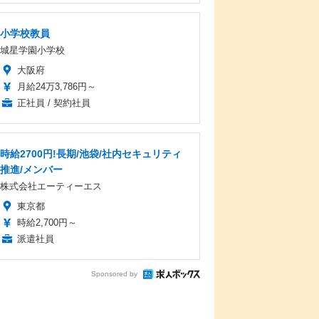
小学校教員
城星学園小学校
大阪府
月給24万3,786円～
正社員 / 契約社員
時給2700円!長期/池袋/社内セキュリティ
推進/メンバー
株式会社エーティーエス
東京都
時給2,700円～
派遣社員
Sponsored by