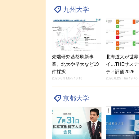
九州大学
先端研究基盤刷新事
北海道大が世界
業、北大や早大など19
イ…THEサス
件採択
ティ評価2026
2026.8.3 Mon 18:15
2026.6.25 Thu 19:45
京都大学