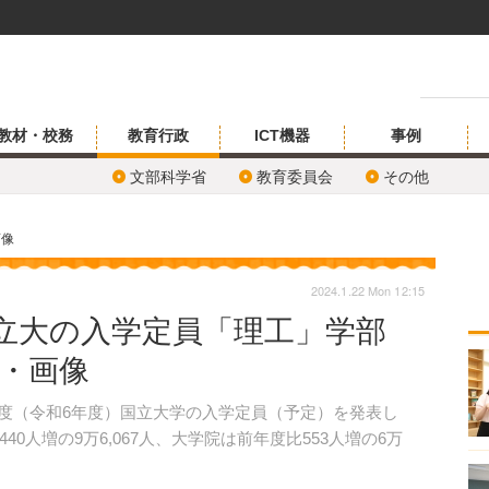
教材・校務
教育行政
ICT機器
事例
文部科学省
教育委員会
その他
画像
2024.1.22 Mon 12:15
国立大の入学定員「理工」学部
真・画像
4年度（令和6年度）国立大学の入学定員（予定）を発表し
0人増の9万6,067人、大学院は前年度比553人増の6万