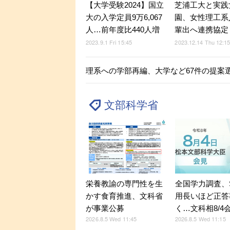
【大学受験2024】国立
芝浦工大と実践
大の入学定員9万6,067
園、女性理工系
人…前年度比440人増
輩出へ連携協定
2023.9.1 Fri 15:45
2023.12.14 Thu 12:1
理系への学部再編、大学など67件の提案
文部科学省
全国学力調査、
栄養教諭の専門性を生
用長いほど正答
かす食育推進、文科省
く…文科相8/4
が事業公募
2026.8.5 Wed 11:15
2026.8.5 Wed 11:45