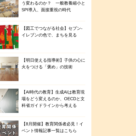
う変わるのか？ 一般教養縮小と
SPI導入、面接重視の時代
【図工でつながる社会】セブン‐
イレブンの色で、まちを見る
【明日使える指導術】子供の心に
火をつける「褒め」の技術
【AI時代の教育】生成AIは教育現
場をどう変えるのか、OECDと文
科省ガイドラインから考える
【8月開催】教育関係者必見！イ
ベント情報記事一覧はこちら