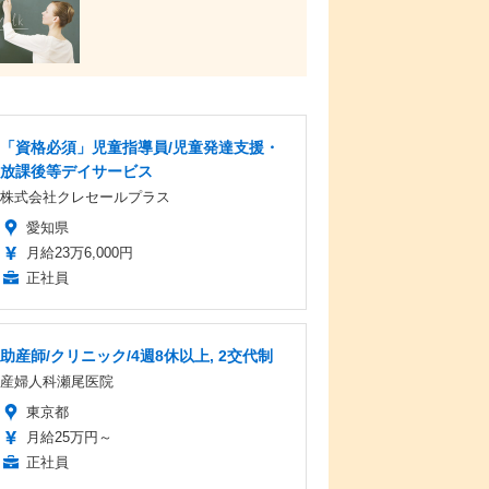
「資格必須」児童指導員/児童発達支援・
放課後等デイサービス
株式会社クレセールプラス
愛知県
月給23万6,000円
正社員
助産師/クリニック/4週8休以上, 2交代制
産婦人科瀬尾医院
東京都
月給25万円～
正社員