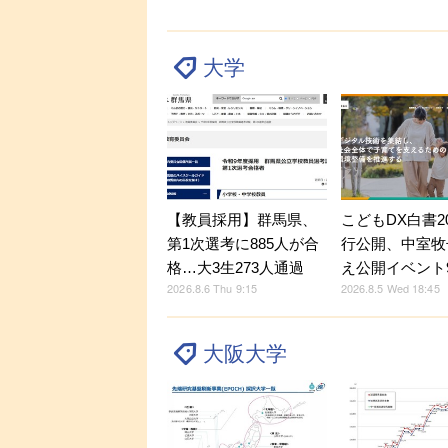
大学
【教員採用】群馬県、
こどもDX白書2
第1次選考に885人が合
行公開、中室牧
格…大3生273人通過
え公開イベント9
2026.8.6 Thu 9:15
2026.8.5 Wed 18:45
大阪大学