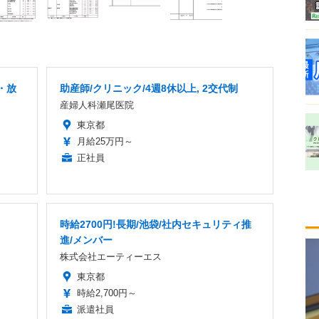
・放
助産師/クリニック/4週8休以上, 2交代制
産婦人科瀬尾医院
東京都
月給25万円～
正社員
時給2700円!長期/池袋/社内セキュリティ推
進/メンバー
株式会社エーティーエス
東京都
時給2,700円～
派遣社員