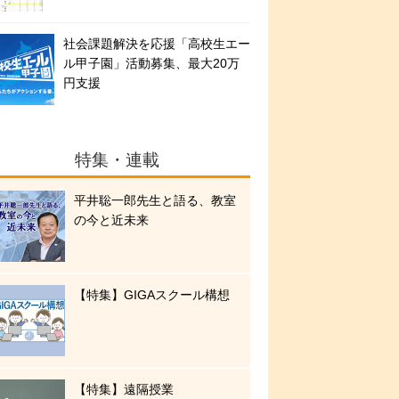
社会課題解決を応援「高校生エー
ル甲子園」活動募集、最大20万
円支援
特集・連載
平井聡一郎先生と語る、教室
の今と近未来
【特集】GIGAスクール構想
【特集】遠隔授業