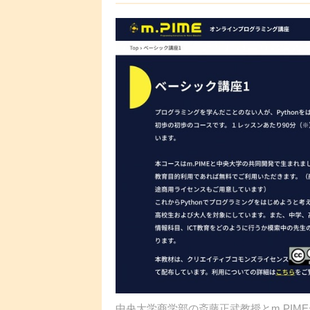
中央大学商学部の斎藤正武教授とm.PIM