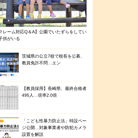
クレーム対応Q＆A】公園でいたずらをしてい
子供がいる
茨城県の公立7校で校長を公募、
教員免許不問…エン
【教員採用】長崎県、最終合格者
495人…倍率2.0倍
「こども性暴力防止法」特設ペー
ジ公開…対象事業者や防犯カメラ
設置を解説