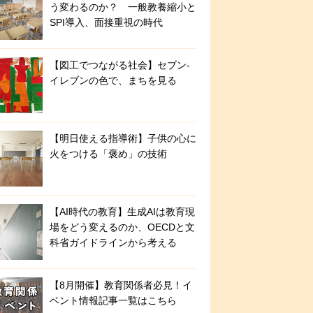
う変わるのか？ 一般教養縮小と
SPI導入、面接重視の時代
【図工でつながる社会】セブン‐
イレブンの色で、まちを見る
【明日使える指導術】子供の心に
火をつける「褒め」の技術
【AI時代の教育】生成AIは教育現
場をどう変えるのか、OECDと文
科省ガイドラインから考える
【8月開催】教育関係者必見！イ
ベント情報記事一覧はこちら