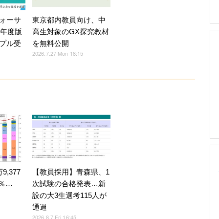
ォーサ
東京都内教員向け、中
7年度版
高生対象のGX探究教材
プル受
を無料公開
2026.7.27 Mon 18:15
,377
【教員採用】青森県、1
4％…
次試験の合格発表…新
設の大3生選考115人が
通過
2026.8.7 Fri 16:45