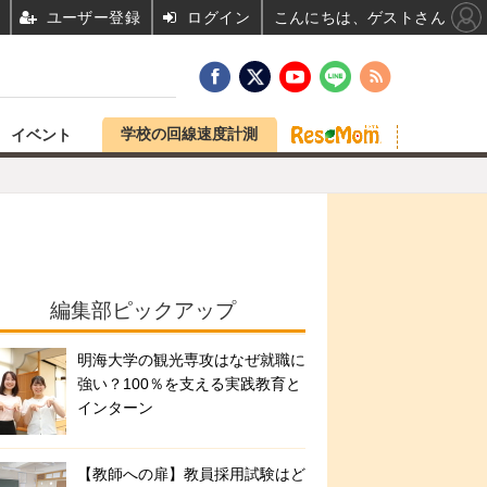
ユーザー登録
ログイン
こんにちは、ゲストさん
学校の回線速度計測
イベント
編集部ピックアップ
明海大学の観光専攻はなぜ就職に
強い？100％を支える実践教育と
インターン
【教師への扉】教員採用試験はど