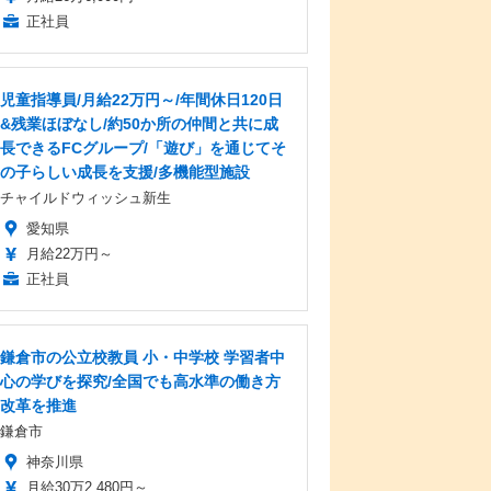
正社員
児童指導員/月給22万円～/年間休日120日
&残業ほぼなし/約50か所の仲間と共に成
長できるFCグループ/「遊び」を通じてそ
の子らしい成長を支援/多機能型施設
チャイルドウィッシュ新生
愛知県
月給22万円～
正社員
鎌倉市の公立校教員 小・中学校 学習者中
心の学びを探究/全国でも高水準の働き方
改革を推進
鎌倉市
神奈川県
月給30万2,480円～