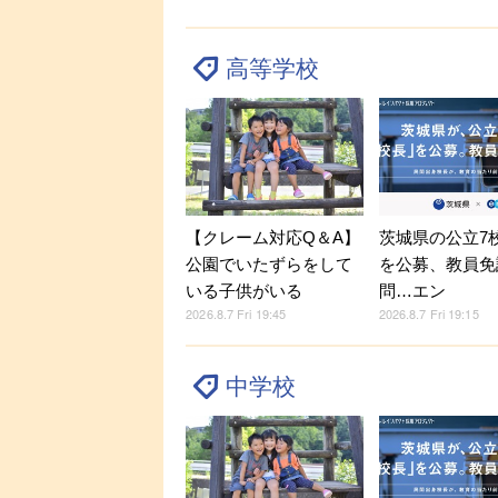
高等学校
【クレーム対応Q＆A】
茨城県の公立7
公園でいたずらをして
を公募、教員免
いる子供がいる
問…エン
2026.8.7 Fri 19:45
2026.8.7 Fri 19:15
中学校