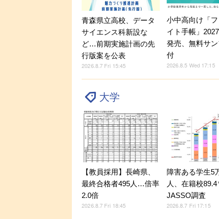
小中高向け「フ
青森県立高校、データ
イト手帳」202
サイエンス科新設な
発売、無料サン
ど…前期実施計画の先
付
行版案を公表
2026.8.5 Wed 17:15
2026.8.7 Fri 15:45
大学
【教員採用】長崎県、
障害ある学生5万9
最終合格者495人…倍率
人、在籍校89.
2.0倍
JASSO調査
2026.8.7 Fri 18:45
2026.8.7 Fri 17:15