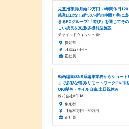
児童指導員/月給22万円～/年間休日120
残業ほぼなし/約50か所の仲間と共に成
きるFCグループ/「遊び」を通じてそ
しい成長を支援/多機能型施設
チャイルドウィッシュ新生
愛知県
月給22万円～
正社員
動画編集/SNS系編集業務からショート
まで多彩な環境/リモートワークOK/未
OK/髪色・ネイル自由/土日祝休み
株式会社AQUA
東京都
月給30万円～50万円
正社員