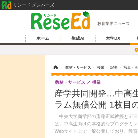
リシード メンバーズ
教育業界ニュース
ホーム
生成AI
大学DX
ホーム
›
教材・サービス
›
授業
›
記事
›
写真・
教材・サービス
授業
産学共同開発…中高
ラム無償公開 1枚目
中央大学商学部の斎藤正武教授とSTEM
は、中高生向けの本格的なプログラミング
Webサイト上で一般公開しており、教