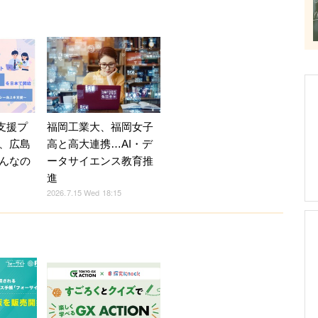
福岡工業大、福岡女子
育支援プ
高と高大連携…AI・デ
、広島
ータサイエンス教育推
んなの
進
2026.7.15 Wed 18:15