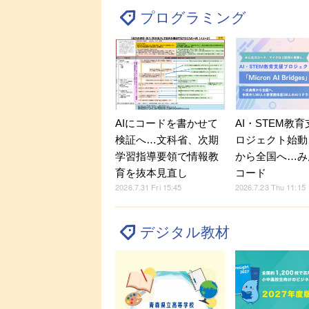
プログラミング
AIにコードを書かせて
AI・STEM教
検証へ…文科省、次期
ロジェクト始動
学習指導要領で情報教
から全国へ…み
育を抜本見直し
コード
2026.7.31 Fri 15:45
2026.7.23 Thu 11:15
デジタル教材