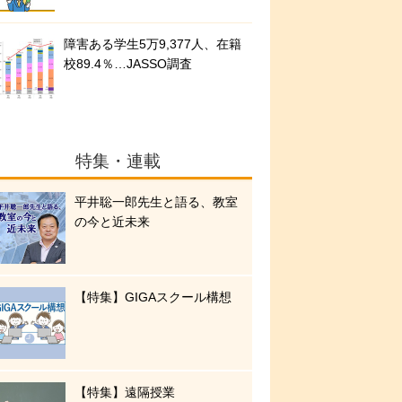
障害ある学生5万9,377人、在籍
校89.4％…JASSO調査
特集・連載
平井聡一郎先生と語る、教室
の今と近未来
【特集】GIGAスクール構想
【特集】遠隔授業