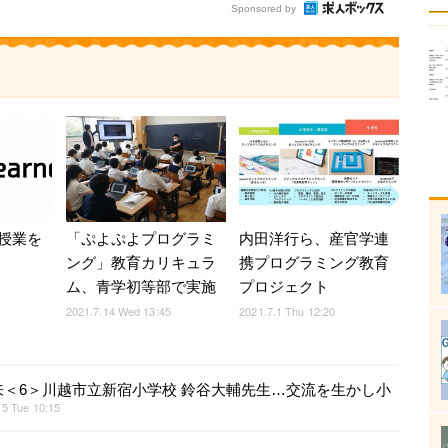
Sponsored by
授業を
「ぷよぷよプログラミ
内田洋行ら、産官学連
ング」教育カリキュラ
携プログラミング教育
ム、青学初等部で実施
プロジェクト
2021.7.14 Wed 13:45
2021.7.1 Thu 12:20
＜6＞川越市立新宿小学校 鈴谷大輔先生…交流を生かし小
15 Tue 10:15