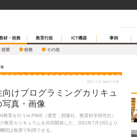
教材・校務
教育行政
ICT機器
事例
授業
校務
その他
画像
2021.7.21 Wed 14:20
生向けプログラミングカリキュ
の写真・画像
教育を行うm.PIME（運営：想隆社、教育科学研究社）
教育カリキュラムを共同開発した。2021年7月19日より
育機関は無償で利用できる。