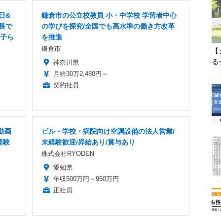
日&
鎌倉市の公立校教員 小・中学校 学習者中心
長で
の学びを探究/全国でも高水準の働き方改革
の子ら
を推進
鎌倉市
【
る
神奈川県
月給30万2,480円～
契約社員
動画
ビル・学校・病院向け空調設備の法人営業/
経験
未経験歓迎/昇給あり/賞与あり
株式会社RYODEN
愛知県
年収500万円～950万円
正社員