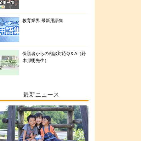
教育業界 最新用語集
保護者からの相談対応Q＆A（鈴
木邦明先生）
最新ニュース