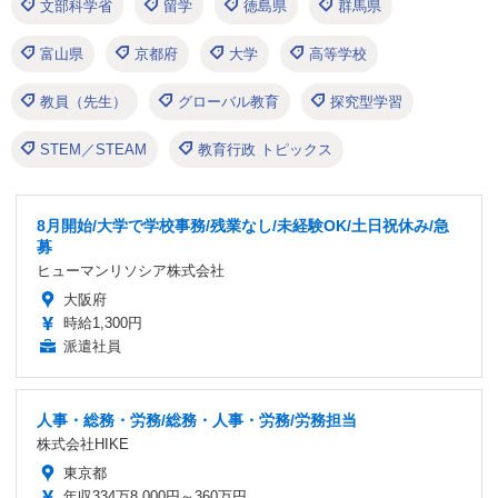
文部科学省
留学
徳島県
群馬県
富山県
京都府
大学
高等学校
教員（先生）
グローバル教育
探究型学習
STEM／STEAM
教育行政 トピックス
8月開始/大学で学校事務/残業なし/未経験OK/土日祝休み/急
募
ヒューマンリソシア株式会社
大阪府
時給1,300円
派遣社員
人事・総務・労務/総務・人事・労務/労務担当
株式会社HIKE
東京都
年収334万8,000円～360万円