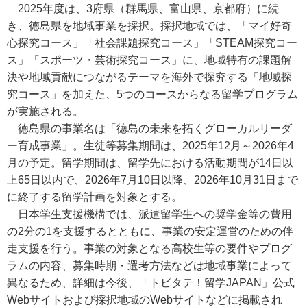
2025年度は、3府県（群馬県、富山県、京都府）に続
き、徳島県を地域事業を採択。採択地域では、「マイ好奇
心探究コース」「社会課題探究コース」「STEAM探究コー
ス」「スポーツ・芸術探究コース」に、地域特有の課題解
決や地域貢献につながるテーマを海外で探究する「地域探
究コース」を加えた、5つのコースからなる留学プログラム
が実施される。
徳島県の事業名は「徳島の未来を拓くグローカルリーダ
ー育成事業」。生徒等募集期間は、2025年12月～2026年4
月の予定。留学期間は、留学先における活動期間が14日以
上65日以内で、2026年7月10日以降、2026年10月31日まで
に終了する留学計画を対象とする。
日本学生支援機構では、派遣留学生への奨学金等の費用
の2分の1を支援するとともに、事業の安定運営のための伴
走支援を行う。事業の対象となる高校生等の要件やプログ
ラムの内容、募集時期・選考方法などは地域事業によって
異なるため、詳細は今後、「トビタテ！留学JAPAN」公式
Webサイトおよび採択地域のWebサイトなどに掲載され