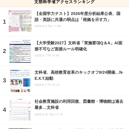
文部科学省アクセスランキング
【全国学力テスト】2026年度分析結果公表、国
語・英語に共通の弱点は「根拠を示す力」
2026.8.4 Tue 11:36
【大学受験2027】文科省「実施要項Q＆A」AI面
接不可など面接ルール明確化
2026.8.7 Fri 14:45
文科省、高校教育改革のキックオフ8/24開催…N-
E.X.T.始動
2026.8.7 Fri 12:15
社会教育施設の利用回復、図書館・博物館は過去
最多…文科省
2026.3.31 Tue 17:15