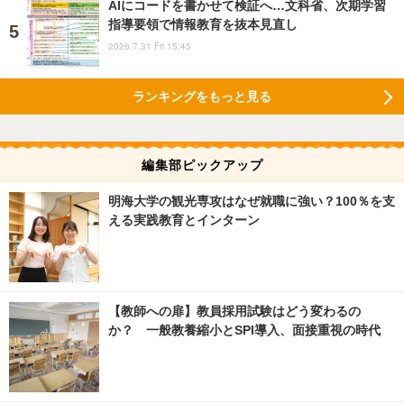
AIにコードを書かせて検証へ…文科省、次期学習
指導要領で情報教育を抜本見直し
2026.7.31 Fri 15:45
ランキングをもっと見る
編集部ピックアップ
明海大学の観光専攻はなぜ就職に強い？100％を支
える実践教育とインターン
【教師への扉】教員採用試験はどう変わるの
か？ 一般教養縮小とSPI導入、面接重視の時代