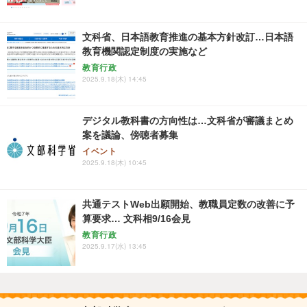
文科省、日本語教育推進の基本方針改訂…日本語
教育機関認定制度の実施など
教育行政
2025.9.18(木) 14:45
デジタル教科書の方向性は…文科省が審議まとめ
案を議論、傍聴者募集
イベント
2025.9.18(木) 10:45
共通テストWeb出願開始、教職員定数の改善に予
算要求… 文科相9/16会見
教育行政
2025.9.17(水) 13:45