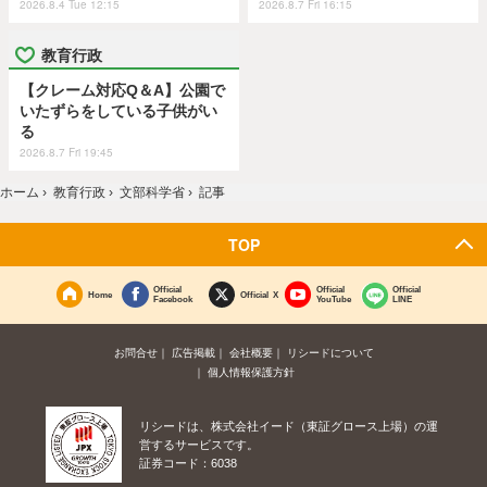
2026.8.4 Tue 12:15
2026.8.7 Fri 16:15
教育行政
【クレーム対応Q＆A】公園で
いたずらをしている子供がい
る
2026.8.7 Fri 19:45
ホーム
›
教育行政
›
文部科学省
›
記事
TOP
Official
Official
Official
Home
Official X
Facebook
YouTube
LINE
お問合せ
広告掲載
会社概要
リシードについて
個人情報保護方針
リシードは、株式会社イード（東証グロース上場）の運
営するサービスです。
証券コード：6038