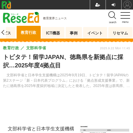
教育業界ニュース
menu
search
教育行政
ービス
ICT機器
事例
イベント
リセマム
教育行政
文部科学省
2025.9.22 Mon 11:45
トビタテ！留学JAPAN、徳島県を新拠点に採
択…2025年度4拠点目
文部科学省と日本学生支援機構は2025年9月19日、トビタテ！留学JAPANの
第2ステージ「新・日本代表プログラム」における「拠点形成支援事業」で、新
たに徳島県を2025年度採択地域に決定したと発表した。2025年度は群馬県、富
山県、京都府に続く、4拠点目。
文部科学省と日本学生支援機構