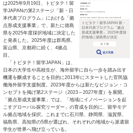
は2025年9月19日、トビタテ！留
学JAPANの第2ステージ「新・日
本代表プログラム」における「拠
トビタテ！留学JAPAN 新・
点形成支援事業」で、新たに徳島
日本代表プログラム「拠点
県を2025年度採択地域に決定した
形成支援事業」 2025年度採
択地域に徳島県が決定
と発表した。2025年度は群馬県、
全 2 枚
富山県、京都府に続く、4拠点
拡大写真
目。
「トビタテ！留学JAPAN」は、
日本の大学生や高校生が、海外留学に自ら一歩を踏み出す
機運を醸成することを目的に2013年にスタートした官民協
働海外留学支援制度。2023年度からは新たなビジョン・コ
ンセプトを掲げ第2ステージ（2023～2027年度）を展開。
「拠点形成支援事業」では、「地域にイノベーションを起
こすグローバル探究リーダー」の育成を目的に、留学モデ
ル拠点地域を採択。これまでに石川県、静岡県、滋賀県、
福島県、高知県の5県が選ばれ、それぞれの地域から派遣留
学生が世界へ飛び立っている。