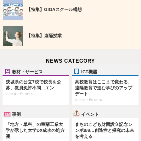
【特集】GIGAスクール構想
【特集】遠隔授業
NEWS CATEGORY
教材・サービス
ICT機器
茨城県の公立7校で校長を公
高校教育はここまで変わる、
募、教員免許不問…エン
遠隔教育で進む学びのアップ
デート
2026.8.7 Fri 19:15
2026.8.7 Fri 15:15
事例
イベント
「地方・単科」の室蘭工業大
まちのこども財団設立記念シ
学が示した大学DX成功の処方
ンポ9/6…創造性と探究の未来
箋
を考える