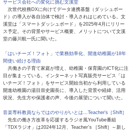
サービス会社への変化に挑む文溪堂
次世代校務DXに向けてデータ連携基盤（ダッシュボー
ド）の導入が各自治体で検討・導入されはじめている。文
溪堂は「スマートダッシュボード」を2025年4月にリリー
ス予定。その背景やサービス概要、メリットについて文溪
堂の藤川航一氏に聞いた。
「はいチーズ！フォト」で業務効率化、開進幼稚園が18年
間使い続ける理由
共働きの子育て家庭が増え、幼稚園・保育園のICT化に注
目が集まっている。インターネット写真販売サービス「は
いチーズ！フォト」をサービス開始当初から利用している
開進幼稚園の湯目崇史園長に、導入した背景や経緯、活用
状況、先生方や保護者の声、今後の展望について聞いた。
音楽専科教員ならではのやりがいとは…Teacher's［Shift］
先生の働き方改革を応援するラジオ風YouTube番組
「TDXラジオ」は2024年12月、Teacher’s ［Shift］～新し