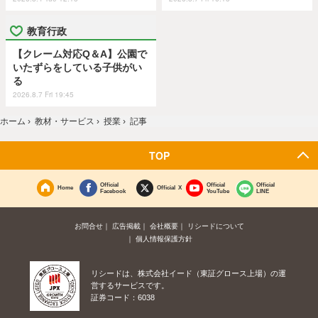
教育行政
【クレーム対応Q＆A】公園で
いたずらをしている子供がい
る
2026.8.7 Fri 19:45
ホーム
›
教材・サービス
›
授業
›
記事
TOP
Official
Official
Official
Home
Official X
Facebook
YouTube
LINE
お問合せ
広告掲載
会社概要
リシードについて
個人情報保護方針
リシードは、株式会社イード（東証グロース上場）の運
営するサービスです。
証券コード：6038