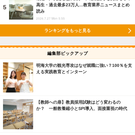
高生・過去最多23万人…教育業界ニュースまとめ
読み
2026.7.27 Mon 5:55
ランキングをもっと見る
編集部ピックアップ
明海大学の観光専攻はなぜ就職に強い？100％を支
える実践教育とインターン
【教師への扉】教員採用試験はどう変わるの
か？ 一般教養縮小とSPI導入、面接重視の時代