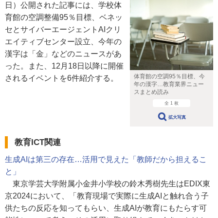
日）公開された記事には、学校体
育館の空調整備95％目標、ベネッ
セとサイバーエージェントAIクリ
エイティブセンター設立、今年の
漢字は「金」などのニュースがあ
った。また、12月18日以降に開催
体育館の空調95％目標、今
されるイベントを6件紹介する。
年の漢字…教育業界ニュー
スまとめ読み
全 1 枚
拡大写真
教育ICT関連
生成AIは第三の存在…活用で見えた「教師だから担えるこ
と」
東京学芸大学附属小金井小学校の鈴木秀樹先生はEDIX東
京2024において、「教育現場で実際に生成AIと触れ合う子
供たちの反応を知ってもらい、生成AIが教育にもたらす可