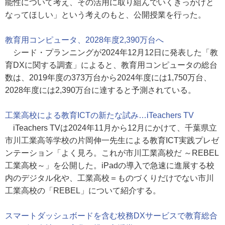
能性について考え、その活用に取り組んでいくきっかけと
なってほしい」という考えのもと、公開授業を行った。
教育用コンピュータ、2028年度2,390万台へ
シード・プランニングが2024年12月12日に発表した「教
育DXに関する調査」によると、教育用コンピュータの総台
数は、2019年度の373万台から2024年度には1,750万台、
2028年度には2,390万台に達すると予測されている。
工業高校による教育ICTの新たな試み…iTeachers TV
iTeachers TVは2024年11月から12月にかけて、千葉県立
市川工業高等学校の片岡伸一先生による教育ICT実践プレゼ
ンテーション「よく見ろ。これが市川工業高校だ ～REBEL
工業高校～」を公開した。iPadの導入で急速に進展する校
内のデジタル化や、工業高校＝ものづくりだけでない市川
工業高校の「REBEL」について紹介する。
スマートダッシュボードを含む校務DXサービスで教育総合