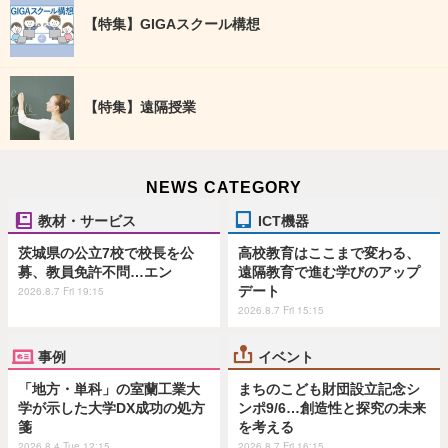
【特集】GIGAスクール構想
【特集】遠隔授業
NEWS CATEGORY
教材・サービス
ICT機器
茨城県の公立7校で校長を公
高校教育はここまで変わる、
募、教員免許不問…エン
遠隔教育で進む学びのアップ
デート
2026.8.7 Fri 19:15
2026.8.7 Fri 15:15
事例
イベント
「地方・単科」の室蘭工業大
まちのこども財団設立記念シ
学が示した大学DX成功の処方
ンポ9/6…創造性と探究の未来
箋
を考える
2026.8.4 Tue 12:15
2026.8.7 Fri 16:15