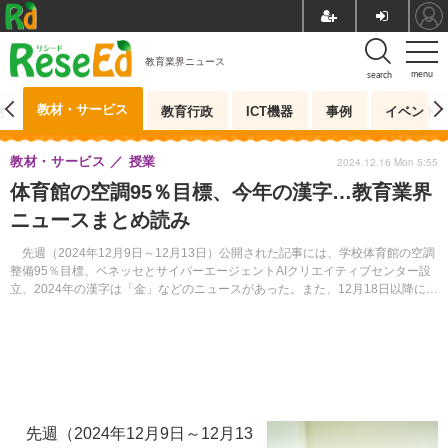
教育業界ニュース
menu
search
教材・サービス
測
教育行政
ICT機器
事例
イベント
教材・サービス
授業
2024.12.16 Mon 5:55
体育館の空調95％目標、今年の漢字…教育業界
ニュースまとめ読み
先週（2024年12月9日～12月13日）公開された記事には、学校体育館の空調
整備95％目標、ベネッセとサイバーエージェントAIクリエイティブセンター設
立、2024年の漢字は「金」などのニュースがあった。また、12月18日以降に開
催されるイベントを6件紹介する。
先週（2024年12月9日～12月13