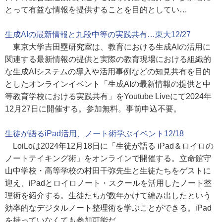
とって有益な情報を提供することを目的としてい…
生成AIの最新情報と九段中等の実践共有…東大12/27
東京大学吉田塁研究室は、教育における生成AIの活用に
関連する最新情報の提供と実際の教育現場における組織的
な生成AIシステムの導入や活用事例などの知見共有を目的
としたオンラインイベント「生成AIの最新情報の提供と中
等教育学校における実践共有」をYoutube Liveにて2024年
12月27日に開催する。参加無料。事前申込不要。
生徒が語るiPad活用、ノート術学ぶイベント12/18
LoiLoは2024年12月18日に「生徒が語る iPad＆ロイロの
ノートテイキング術」をオンラインで開催する。立命館守
山中学校・高等学校の村田千弥先生と生徒たちをゲストに
迎え、iPadとロイロノート・スクールを活用したノート整
理術を紹介する。生徒たちが数年かけて編み出したという
効率的なデジタルノート整理術を学ぶことができる。iPad
を持っていなくても参加可能だ。