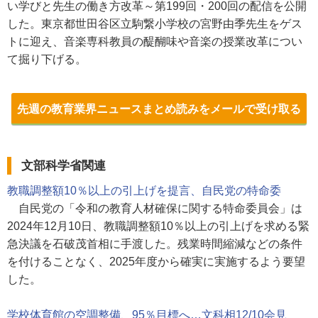
い学びと先生の働き方改革～第199回・200回の配信を公開
した。東京都世田谷区立駒繋小学校の宮野由季先生をゲス
トに迎え、音楽専科教員の醍醐味や音楽の授業改革につい
て掘り下げる。
先週の教育業界ニュースまとめ読みをメールで受け取る
文部科学省関連
教職調整額10％以上の引上げを提言、自民党の特命委
自民党の「令和の教育人材確保に関する特命委員会」は
2024年12月10日、教職調整額10％以上の引上げを求める緊
急決議を石破茂首相に手渡した。残業時間縮減などの条件
を付けることなく、2025年度から確実に実施するよう要望
した。
学校体育館の空調整備、95％目標へ…文科相12/10会見