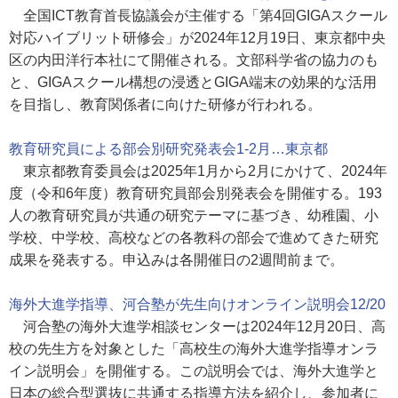
全国ICT教育首長協議会が主催する「第4回GIGAスクール
対応ハイブリット研修会」が2024年12月19日、東京都中央
区の内田洋行本社にて開催される。文部科学省の協力のも
と、GIGAスクール構想の浸透とGIGA端末の効果的な活用
を目指し、教育関係者に向けた研修が行われる。
教育研究員による部会別研究発表会1-2月…東京都
東京都教育委員会は2025年1月から2月にかけて、2024年
度（令和6年度）教育研究員部会別発表会を開催する。193
人の教育研究員が共通の研究テーマに基づき、幼稚園、小
学校、中学校、高校などの各教科の部会で進めてきた研究
成果を発表する。申込みは各開催日の2週間前まで。
海外大進学指導、河合塾が先生向けオンライン説明会12/20
河合塾の海外大進学相談センターは2024年12月20日、高
校の先生方を対象とした「高校生の海外大進学指導オンラ
イン説明会」を開催する。この説明会では、海外大進学と
日本の総合型選抜に共通する指導方法を紹介し、参加者に