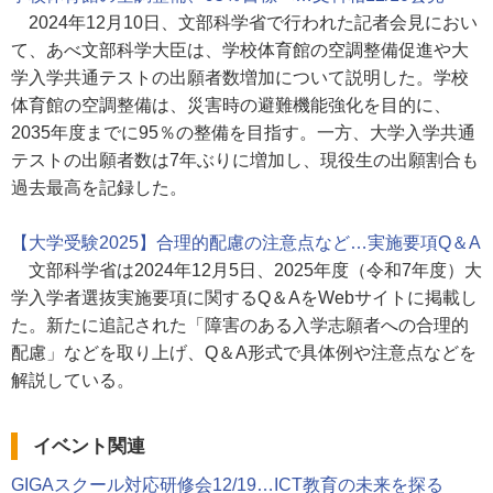
2024年12月10日、文部科学省で行われた記者会見におい
て、あべ文部科学大臣は、学校体育館の空調整備促進や大
学入学共通テストの出願者数増加について説明した。学校
体育館の空調整備は、災害時の避難機能強化を目的に、
2035年度までに95％の整備を目指す。一方、大学入学共通
テストの出願者数は7年ぶりに増加し、現役生の出願割合も
過去最高を記録した。
【大学受験2025】合理的配慮の注意点など…実施要項Q＆A
文部科学省は2024年12月5日、2025年度（令和7年度）大
学入学者選抜実施要項に関するQ＆AをWebサイトに掲載し
た。新たに追記された「障害のある入学志願者への合理的
配慮」などを取り上げ、Q＆A形式で具体例や注意点などを
解説している。
イベント関連
GIGAスクール対応研修会12/19…ICT教育の未来を探る