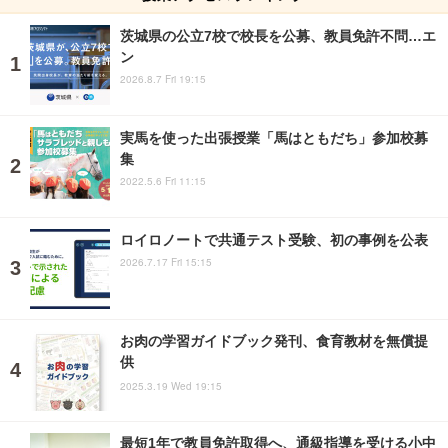
茨城県の公立7校で校長を公募、教員免許不問…エ
ン
2026.8.7 Fri 19:15
実馬を使った出張授業「馬はともだち」参加校募
集
2022.5.6 Fri 11:15
ロイロノートで共通テスト受験、初の事例を公表
2026.7.17 Fri 15:15
お肉の学習ガイドブック発刊、食育教材を無償提
供
2025.3.19 Wed 19:15
最短1年で教員免許取得へ、通級指導を受ける小中