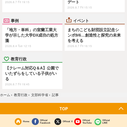
デート
2026.8.7 Fri 19:15
2026.8.7 Fri 15:15
事例
イベント
「地方・単科」の室蘭工業大
まちのこども財団設立記念シ
学が示した大学DX成功の処方
ンポ9/6…創造性と探究の未来
箋
を考える
2026.8.4 Tue 12:15
2026.8.7 Fri 16:15
教育行政
【クレーム対応Q＆A】公園で
いたずらをしている子供がい
る
2026.8.7 Fri 19:45
ホーム
›
教育行政
›
文部科学省
›
記事
TOP
Official
Official
Official
Home
Official X
Facebook
YouTube
LINE