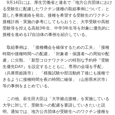
9月14日には、厚生労働省と連名で「地方公共団体におけ
る受験生に配慮したワクチン接種の取組事例について」と
題した事務連絡を発出。接種を希望する受験生のワクチン
接種計画・実施の参考にしてもらおうと、大学受験や高校
受験等を控える高校3年生、中学3年生等を対象に優先的に
接種を進める17自治体の事例を紹介している。
取組事例は、「接種機会を確保するための工夫」「接種
時期や接種時間への配慮」「対象者・保護者への周知や配
慮」に分類。「新型コロナワクチンの特別な予約枠『受験
生優先DAY』を設定するとともに、専用の会場を手配」
（兵庫県姫路市）、「模擬試験や部活動終了後にも接種で
きるように接種時間を夜の時間に確保」（山形県米沢市）
等の事例をまとめている。
この他、萩生田大臣は「大学拠点接種」を実施している
大学に対して、受験生への配慮を要請していきたいと説
明。通知では、地方公共団体が受験生へのワクチン接種を