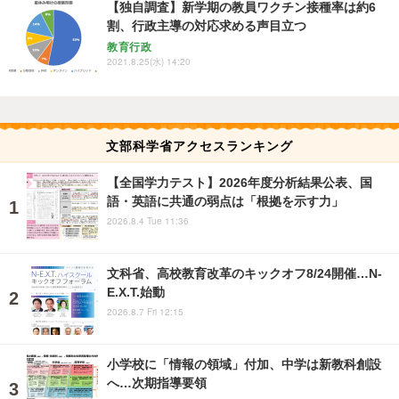
【独自調査】新学期の教員ワクチン接種率は約6
割、行政主導の対応求める声目立つ
教育行政
2021.8.25(水) 14:20
文部科学省アクセスランキング
【全国学力テスト】2026年度分析結果公表、国
語・英語に共通の弱点は「根拠を示す力」
2026.8.4 Tue 11:36
文科省、高校教育改革のキックオフ8/24開催…N-
E.X.T.始動
2026.8.7 Fri 12:15
小学校に「情報の領域」付加、中学は新教科創設
へ…次期指導要領