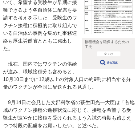
いて、希望する受験生が早期に接
種できるよう各自治体に配慮を要
請する考えを示した。受験生のワ
クチン接種に積極的に取り組んで
いる自治体の事例を集めた事務連
絡も厚生労働省とともに発出し
接種機会を確保するための
工夫
た。
全 3 枚
現在、国内ではワクチンの供給
拡大写真
が進み、職域接種分も含めると、
10月10日までに12歳以上の対象人口の約9割に相当する分
量のワクチンが全国に配送される見通し。
9月14日に会見した文部科学省の萩生田光一大臣は「各地
域のワクチン接種の進捗状況に応じて、接種を希望する受
験生が速やかに接種を受けられるよう入試の時期も踏まえ
つつ特段の配慮をお願いしたい」と述べた。