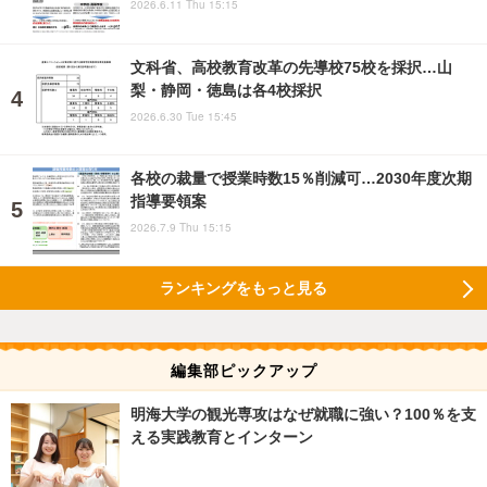
2026.6.11 Thu 15:15
文科省、高校教育改革の先導校75校を採択…山
梨・静岡・徳島は各4校採択
2026.6.30 Tue 15:45
各校の裁量で授業時数15％削減可…2030年度次期
指導要領案
2026.7.9 Thu 15:15
ランキングをもっと見る
編集部ピックアップ
明海大学の観光専攻はなぜ就職に強い？100％を支
える実践教育とインターン