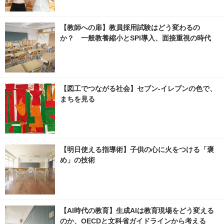
【教師への扉】教員採用試験はどう変わるの
か？ 一般教養縮小とSPI導入、面接重視の時代
【図工でつながる社会】セブン‐イレブンの色で、
まちを見る
【明日使える指導術】子供の心に火をつける「褒
め」の技術
【AI時代の教育】生成AIは教育現場をどう変える
のか、OECDと文科省ガイドラインから考える