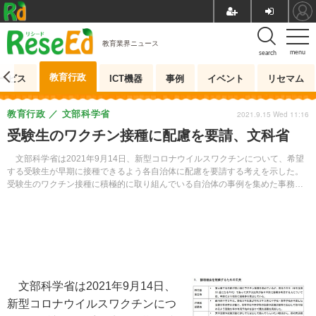
教育業界ニュース
menu
search
教育行政
ービス
ICT機器
事例
イベント
リセマム
教育行政
文部科学省
2021.9.15 Wed 11:16
受験生のワクチン接種に配慮を要請、文科省
文部科学省は2021年9月14日、新型コロナウイルスワクチンについて、希望
する受験生が早期に接種できるよう各自治体に配慮を要請する考えを示した。
受験生のワクチン接種に積極的に取り組んでいる自治体の事例を集めた事務連
絡も厚生労働省とともに発出した。
文部科学省は2021年9月14日、
新型コロナウイルスワクチンにつ