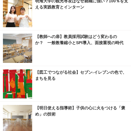
明海大学の観光専攻はなぜ就職に強い？100％を支
える実践教育とインターン
【教師への扉】教員採用試験はどう変わるの
か？ 一般教養縮小とSPI導入、面接重視の時代
【図工でつながる社会】セブン‐イレブンの色で、
まちを見る
【明日使える指導術】子供の心に火をつける「褒
め」の技術