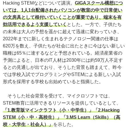
Hacking STEMなどについて講演。
GIGAスクール構想につ
いては、1人1台配備されたパソコンが教室の中で日常使い
の文房具として根付いていくことが重要であり、端末を有
効活用できるよう支援していく
とした。一方で、子供たち
の未来は大人の予想を遥かに超えて迅速に変わっていき、
2022年までに新しく生まれるテクノロジー関連の仕事は
620万を数え、子供たちが社会に出たときに今はない新しい
職種は65％に達するなどと予想されている。経済産業省の
予測によると、日本のIT人材は2030年には約59万人不足す
るとの見通しが出ており、そうした背景も踏まえて、昨今
では学校入試でプログラミングやSTEMによる新しい入試
形式を採用する学校も出始めていると指摘した。
そうした社会背景を受けて、マイクロソフトでは、
STEM教育に活用できるリソースを提供しているとして、
「1.教育版マインクラフト（小・中学生）」「2.Hacking
STEM（小・中・高校生）」「3.MS Learn（Skills）（高
校・大学生・社会人）」
を示した。