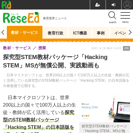
教育業界ニュース
menu
search
教材・サービス
測
教育行政
ICT機器
事例
イベント
教材・サービス
授業
2021.4.19 Mon 14:05
PR
探究型STEM教材パッケージ「Hacking
STEM」MSが無償公開、実践動画も
日本マイクロソフトは、世界200以上の国々で100万人以上の生徒・教師が広
く活用している探究型のSTEM教材パッケージ「Hacking STEM」の日本語版を
今春無償で公開する。
日本マイクロソフトは、世界
200以上の国々で100万人以上の生
徒・教師が広く活用している
探究
型のSTEM教材パッケージ
探究型STEM教材パッケージ
「Hacking STEM」の日本語版を
「Hacking STEM」MSが無