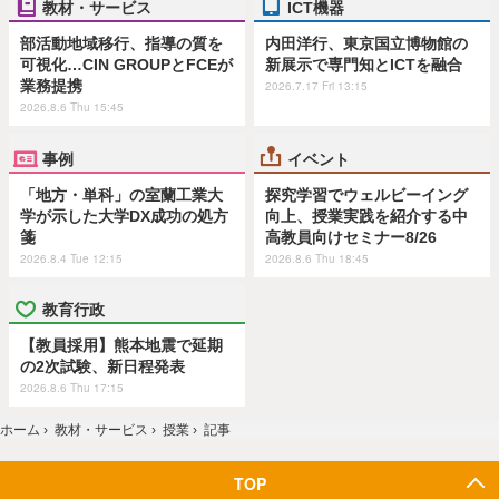
教材・サービス
ICT機器
部活動地域移行、指導の質を
内田洋行、東京国立博物館の
可視化…CIN GROUPとFCEが
新展示で専門知とICTを融合
業務提携
2026.7.17 Fri 13:15
2026.8.6 Thu 15:45
事例
イベント
「地方・単科」の室蘭工業大
探究学習でウェルビーイング
学が示した大学DX成功の処方
向上、授業実践を紹介する中
箋
高教員向けセミナー8/26
2026.8.4 Tue 12:15
2026.8.6 Thu 18:45
教育行政
【教員採用】熊本地震で延期
の2次試験、新日程発表
2026.8.6 Thu 17:15
ホーム
›
教材・サービス
›
授業
›
記事
TOP