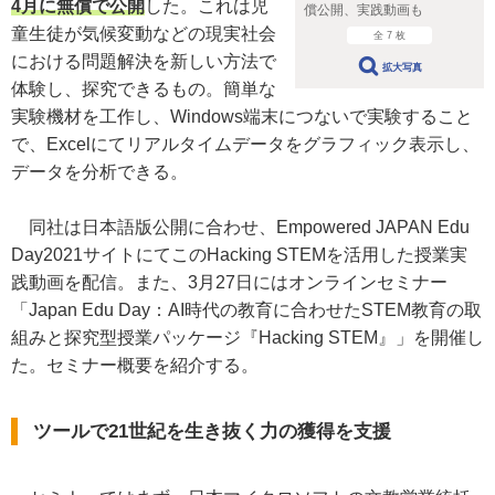
4月に無償で公開
した。これは児
償公開、実践動画も
童生徒が気候変動などの現実社会
全 7 枚
における問題解決を新しい方法で
拡大写真
体験し、探究できるもの。簡単な
実験機材を工作し、Windows端末につないで実験すること
で、Excelにてリアルタイムデータをグラフィック表示し、
データを分析できる。
同社は日本語版公開に合わせ、Empowered JAPAN Edu
Day2021サイトにてこのHacking STEMを活用した授業実
践動画を配信。また、3月27日にはオンラインセミナー
「Japan Edu Day：AI時代の教育に合わせたSTEM教育の取
組みと探究型授業パッケージ『Hacking STEM』」を開催し
た。セミナー概要を紹介する。
ツールで21世紀を生き抜く力の獲得を支援