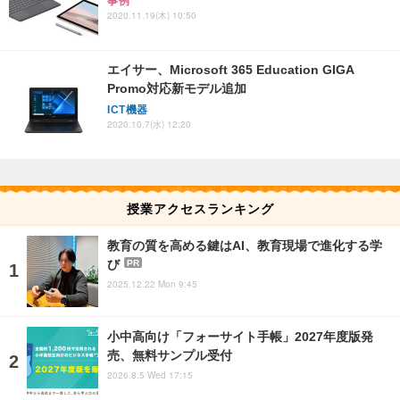
事例
2020.11.19(木) 10:50
エイサー、Microsoft 365 Education GIGA
Promo対応新モデル追加
ICT機器
2020.10.7(水) 12:20
授業アクセスランキング
教育の質を高める鍵はAI、教育現場で進化する学
び
PR
2025.12.22 Mon 9:45
小中高向け「フォーサイト手帳」2027年度版発
売、無料サンプル受付
2026.8.5 Wed 17:15