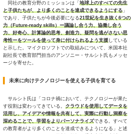
同社の教育分野のミッションは「
地球上のすべての先生
と子供たちが、より多くのことを達成できるようにする
」
であり、子供たちが今後必要になる
21世紀を生き抜く6つの
力（Future-ready skills）ー議論し合う力、協働し合う
力、好奇心、計算論的思考、創造力、疑問を逃がさない思
考性ーをツールを使って身に付けられるよう支援
している
と示した。マイクロソフトでの取組みについて、米国本社
副社長で教育部門担当のアンソニー・サルシト氏もメッセ
ージを寄せた。
未来に向けテクノロジーを使える子供を育てる
サルシト氏は「コロナ禍において、テクノロジーが果た
す役割は変わってきている。
クラウドを使用してデータを
活用し、アイデアや情報を共有して、実際に行動し洞察を
深めることで、学習をよりパーソナライズ
できる。すべて
の教育者がより多くのことを達成できるようになる」と述