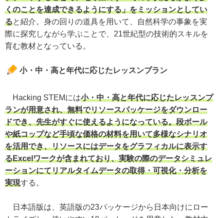
くのことを達成できるようにする」をミッションとしてい
る
と紹介。身の回りの道具を用いて、自然科学の事象を実
際に探究しながら学ぶことで、21世紀型の技術的スキルを
育む教材となっている。
小・中・高と年代に応じたレッスンプラン
Hacking STEMには
小・中・高と年代に応じたレッスンプ
ランが用意され、無料でリソースパッケージをダウンロー
ドでき、先生がすぐに使えるようになっている。段ボール
や紙コップなど手頃な価格の材料を用いて多様なシナリオ
を活用でき、リソースにはデータをグラフィカルに表示す
るExcelワークが含まれており、実験の際のデータシミュレ
ーションにてリアルタイムデータの取得・可視化・分析を
実現
する。
日本語版は、英語版の23パッケージから日本向けにロー