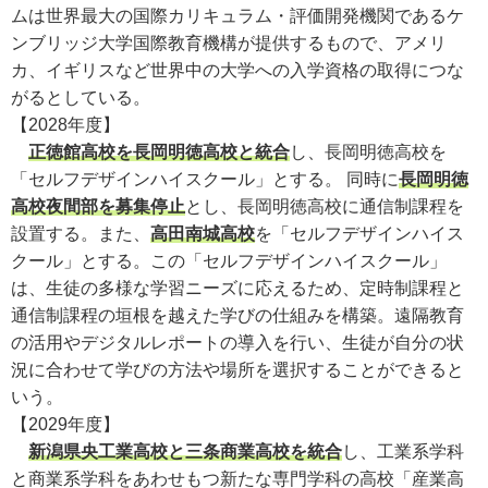
ムは世界最大の国際カリキュラム・評価開発機関であるケ
ンブリッジ大学国際教育機構が提供するもので、アメリ
カ、イギリスなど世界中の大学への入学資格の取得につな
がるとしている。
【2028年度】
正徳館高校を長岡明徳高校と統合
し、長岡明徳高校を
「セルフデザインハイスクール」とする。 同時に
長岡明徳
高校夜間部を募集停止
とし、長岡明徳高校に通信制課程を
設置する。また、
高田南城高校
を「セルフデザインハイス
クール」とする。この「セルフデザインハイスクール」
は、生徒の多様な学習ニーズに応えるため、定時制課程と
通信制課程の垣根を越えた学びの仕組みを構築。遠隔教育
の活用やデジタルレポートの導入を行い、生徒が自分の状
況に合わせて学びの方法や場所を選択することができると
いう。
【2029年度】
新潟県央工業高校と三条商業高校を統合
し、工業系学科
と商業系学科をあわせもつ新たな専門学科の高校「産業高