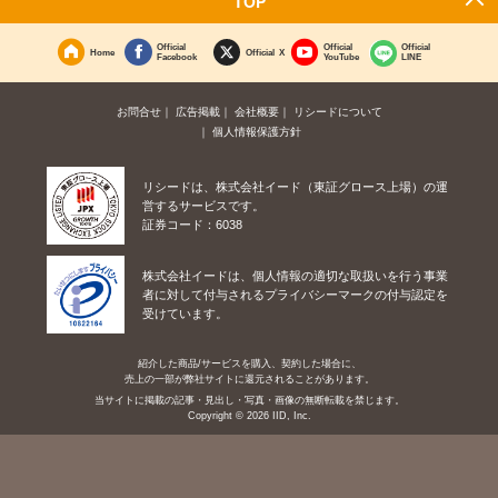
TOP
Official
Official
Official
Home
Official X
Facebook
YouTube
LINE
お問合せ
広告掲載
会社概要
リシードについて
個人情報保護方針
リシードは、株式会社イード（東証グロース上場）の運
営するサービスです。
証券コード：6038
株式会社イードは、個人情報の適切な取扱いを行う事業
者に対して付与されるプライバシーマークの付与認定を
受けています。
紹介した商品/サービスを購入、契約した場合に、
売上の一部が弊社サイトに還元されることがあります。
当サイトに掲載の記事・見出し・写真・画像の無断転載を禁じます。
Copyright © 2026 IID, Inc.