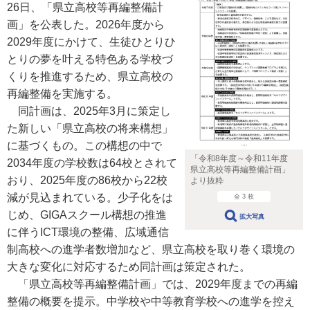
26日、「県立高校等再編整備計
画」を公表した。2026年度から
2029年度にかけて、生徒ひとりひ
とりの夢を叶える特色ある学校づ
くりを推進するため、県立高校の
再編整備を実施する。
同計画は、2025年3月に策定し
た新しい「県立高校の将来構想」
に基づくもの。この構想の中で
「令和8年度～令和11年度
2034年度の学校数は64校とされて
県立高校等再編整備計画」
おり、2025年度の86校から22校
より抜粋
減が見込まれている。少子化をは
全 3 枚
じめ、GIGAスクール構想の推進
拡大写真
に伴うICT環境の整備、広域通信
制高校への進学者数増加など、県立高校を取り巻く環境の
大きな変化に対応するため同計画は策定された。
「県立高校等再編整備計画」では、2029年度までの再編
整備の概要を提示。中学校や中等教育学校への進学を控え