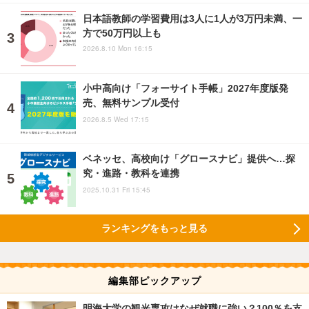
日本語教師の学習費用は3人に1人が3万円未満、一
方で50万円以上も
2026.8.10 Mon 16:15
小中高向け「フォーサイト手帳」2027年度版発
売、無料サンプル受付
2026.8.5 Wed 17:15
ベネッセ、高校向け「グロースナビ」提供へ…探
究・進路・教科を連携
2025.10.31 Fri 15:45
ランキングをもっと見る
編集部ピックアップ
明海大学の観光専攻はなぜ就職に強い？100％を支