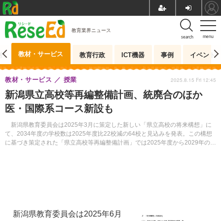
教育業界ニュース
menu
search
教材・サービス
測
教育行政
ICT機器
事例
イベント
教材・サービス
授業
2025.8.15 Fri 12:45
新潟県立高校等再編整備計画、統廃合のほか
医・国際系コース新設も
新潟県教育委員会は2025年3月に策定した新しい「県立高校の将来構想」に
て、2034年度の学校数は2025年度比22校減の64校と見込みを発表。この構想
に基づき策定された「県立高校等再編整備計画」では2025年度から2029年の4
年間で全日制の学校数は全日制で3校減、定時制で1校減の合わせて4校減とし
ている。
新潟県教育委員会は2025年6月