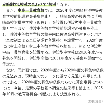
定時制で1校減の合わせて4校減
となる。
また、
中高一貫教育校
では、2026年度に柏崎翔洋中等教
育学校前期課程を募集停止とし、柏崎高校の校舎内に「柏
崎高校附属中学校（仮称）」を設置し併設型中高一貫教育
校とするほか、佐渡中等教育学校前期課程の募集を停止
し、佐渡中等教育学校の校舎内に佐渡高校両津キャンパス
（単位制による全日制課程普通科）を設置する。2028年度
には村上高校と村上中等教育学校を統合し、新たな併設型
中高一貫教育校を設置する。併設型中学校は2028年度から
募集を開始し、併設型高校は2031年度から募集を開始する
予定だ。
なお、同計画では、2026年度から2029年度の募集学級数
の見込みは、現時点でのデータに基づく見通しを示したも
のである。2026年度の募集学級数ならびに募集定員につい
ては、今後、最新の学校基本調査の結果等も踏まえ、2025
年10月の教育委員会の議決により決定される。
《鶴田雅美》