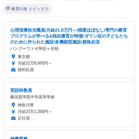
教育行政 トピックス
心理指導担当職員/月給21.8万円～/残業ほぼなし/専門の療育
プログラムが学べる&独自療育が特徴!ダウン症の子どもたち
のために作られた施設/多機能型施設/資格必須
バンブーワァオ阿佐ヶ谷校
東京都
月給21万8,600円～
契約社員
英語科教員
横須賀学院中学高等学校
神奈川県
月給23万1,200円～
正社員
秘書業務