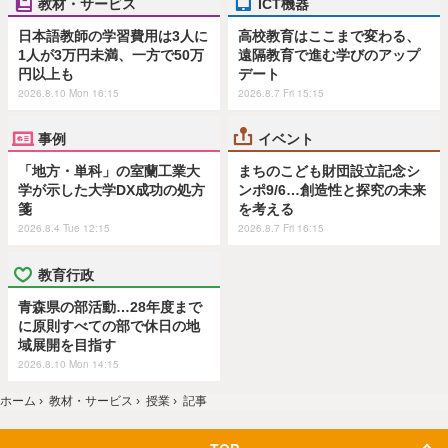
教材・サービス
ICT機器
日本語教師の学習費用は3人に
高校教育はここまで変わる、
1人が3万円未満、一方で50万
遠隔教育で進む学びのアップ
円以上も
デート
2026.8.10 Mon 16:15
2026.8.7 Fri 15:15
事例
イベント
「地方・単科」の室蘭工業大
まちのこども財団設立記念シ
学が示した大学DX成功の処方
ンポ9/6…創造性と探究の未来
箋
を考える
2026.8.4 Tue 12:15
2026.8.7 Fri 16:15
教育行政
青森県の部活動…28年度まで
に原則すべての部で休日の地
域展開を目指す
2026.8.10 Mon 14:15
ホーム
›
教材・サービス
›
授業
›
記事