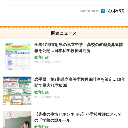
Sponsored by
関連ニュース
全国47都道府県の私立中学・高校の教職員募集情
報を公開…日本私学教育研究所
教育行政
2025.8.12(火) 17:15
岩手県、第3期県立高等学校再編計画を策定…10年
間で最大71学級減
教育行政
2025.8.13(水) 15:15
【先生の事情とホンネ ＃6】小学校教師にとって
の「学校の謎ルール」
教育行政