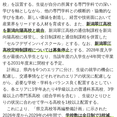
校」を設置する。生徒が自分の所属する専門学科での深い
学びを軸としながら、他の専門学科との横断的・協働的な
学びを進め、新しい価値を創造し、経営や技術面において
産業界をリードする人材を育成する。また、
新潟翠江高校
を新潟向陽高校と統合
。新潟翠江高校の通信制課程を新潟
向陽高校に移管し、全日制課程と通信制課程を併置した
「セルフデザインハイスクール」とする。なお、
新潟翠江
高校定時制課程については募集停止
とする。2028年度入学
生が最後の入学生となり、当該年度の入学生が4年間で卒業
する2031年度末に閉校する予定。
計画は、県内を6つのエリアに分け、生徒の就学の機会に
配慮し、交通事情などそれぞれのエリアの状況に配慮しな
がら、必要な学校・学科をバランス良く配置するとしてい
る。各エリアに1学年あたり4学級以上の普通科系高校、3学
級以上の専門系高校（総合学科を含む）、生徒ひとりひと
りの状況に合わせて学べる高校を1校以上配置する。
これにより、「県立高校等再編整備計画」に示された
2026年度から2029年の4年間で、
学校数は全日制で3校減、