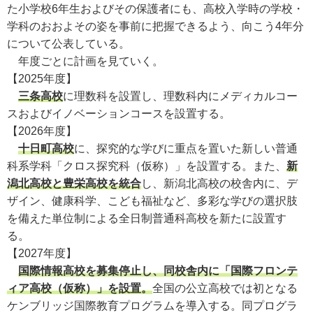
た小学校6年生およびその保護者にも、高校入学時の学校・
学科のおおよその姿を事前に把握できるよう、向こう4年分
について公表している。
年度ごとに計画を見ていく。
【2025年度】
三条高校
に理数科を設置し、理数科内にメディカルコー
スおよびイノベーションコースを設置する。
【2026年度】
十日町高校
に、探究的な学びに重点を置いた新しい普通
科系学科「クロス探究科（仮称）」を設置する。また、
新
潟北高校と豊栄高校を統合
し、新潟北高校の校舎内に、デ
ザイン、健康科学、こども福祉など、多彩な学びの選択肢
を備えた単位制による全日制普通科高校を新たに設置す
る。
【2027年度】
国際情報高校を募集停止し、同校舎内に「国際フロンテ
ィア高校（仮称）」を設置。
全国の公立高校では初となる
ケンブリッジ国際教育プログラムを導入する。同プログラ