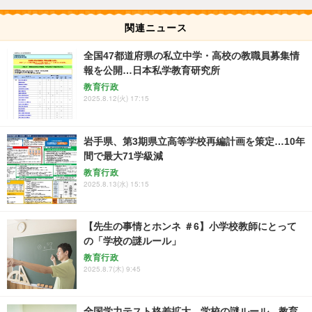
関連ニュース
全国47都道府県の私立中学・高校の教職員募集情
報を公開…日本私学教育研究所
教育行政
2025.8.12(火) 17:15
岩手県、第3期県立高等学校再編計画を策定…10年
間で最大71学級減
教育行政
2025.8.13(水) 15:15
【先生の事情とホンネ ＃6】小学校教師にとって
の「学校の謎ルール」
教育行政
2025.8.7(木) 9:45
全国学力テスト格差拡大、学校の謎ルール…教育