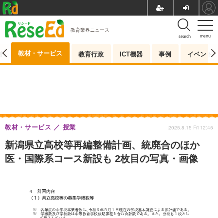
教育業界ニュース
menu
search
教材・サービス
測
教育行政
ICT機器
事例
イベント
教材・サービス
授業
2025.8.15 Fri 12:45
新潟県立高校等再編整備計画、統廃合のほか
医・国際系コース新設も 2枚目の写真・画像