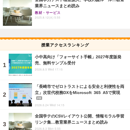
業界ニュースまとめ読み
教材・サービス
2025.8.12(火) 5:55
授業アクセスランキング
小中高向け「フォーサイト手帳」2027年度版発
売、無料サンプル受付
2026.8.5 Wed 17:15
「長崎市でゼロトラストによる安全と利便性を両
立」次世代校務DXをMicrosoft 365 A5で実現
PR
2026.6.24 Wed 14:15
全国学テのCSVレイアウト公開、情報モラル学習
リンク集…教育業界ニュースまとめ読み
2026.8.3 Mon 5:55