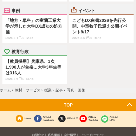
事例
イベント
「地方・単科」の室蘭工業大
こどもDX白書2026を先行公
学が示した大学DX成功の処方
開、中室牧子氏迎え公開イベ
箋
ント9/17
2026.8.4 Tue 12:15
2026.8.5 Wed 18:45
教育行政
【教員採用】兵庫県、1次
1,990人が合格…大学3年生等
は316人
2026.8.6 Thu 13:45
ホーム
›
教材・サービス
›
授業
›
記事
›
写真・画像
TOP
Official
Official
Official
Home
Official X
Facebook
YouTube
LINE
お問合せ
広告掲載
会社概要
リシードについて