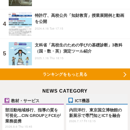
特許庁、高校公共「知財教育」授業展開例と動画
を公開
2024.4.16 Tue 17:15
文科省「高校生のための学びの基礎診断」3教科
（国・数・英）測定ツール紹介
2025.1.16 Thu 18:15
ランキングをもっと見る
NEWS CATEGORY
教材・サービス
ICT機器
部活動地域移行、指導の質を
内田洋行、東京国立博物館の
可視化…CIN GROUPとFCEが
新展示で専門知とICTを融合
業務提携
2026.7.17 Fri 13:15
2026.8.6 Thu 15:45