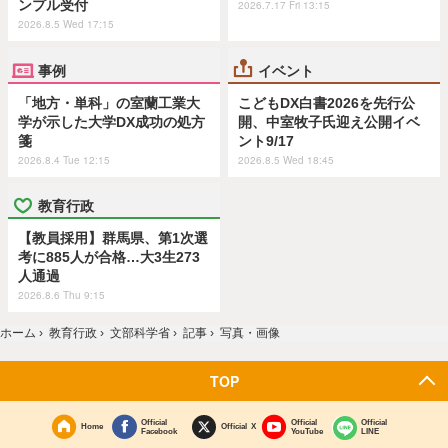
ンプル受付
2026.7.17 Fri 13:15
2026.8.5 Wed 17:15
事例
イベント
「地方・単科」の室蘭工業大
こどもDX白書2026を先行公
学が示した大学DX成功の処方
開、中室牧子氏迎え公開イベ
箋
ント9/17
2026.8.4 Tue 12:15
2026.8.5 Wed 18:45
教育行政
【教員採用】群馬県、第1次選
考に885人が合格…大3生273
人通過
2026.8.6 Thu 9:15
ホーム
›
教育行政
›
文部科学省
›
記事
›
写真・画像
TOP
Official
Official
Official
Home
Official X
Facebook
YouTube
LINE