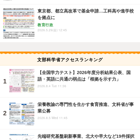
東京都、都立高改革で基金申請…工科高や進学校
を拠点に
教育行政
2026.5.29(金) 12:45
文部科学省アクセスランキング
【全国学力テスト】2026年度分析結果公表、国
語・英語に共通の弱点は「根拠を示す力」
2026.8.4 Tue 11:36
栄養教諭の専門性を生かす食育推進、文科省が事
業公募
2026.8.5 Wed 11:45
先端研究基盤刷新事業、北大や早大など19件採択