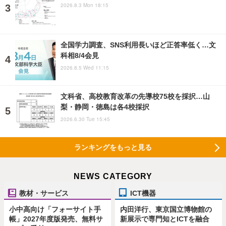
2026.8.3 Mon 18:15
全国学力調査、SNS利用長いほど正答率低く…文
科相8/4会見
2026.8.5 Wed 11:15
文科省、高校教育改革の先導校75校を採択…山
梨・静岡・徳島は各4校採択
2026.6.30 Tue 15:45
ランキングをもっと見る
NEWS CATEGORY
教材・サービス
ICT機器
小中高向け「フォーサイト手
内田洋行、東京国立博物館の
帳」2027年度版発売、無料サ
新展示で専門知とICTを融合