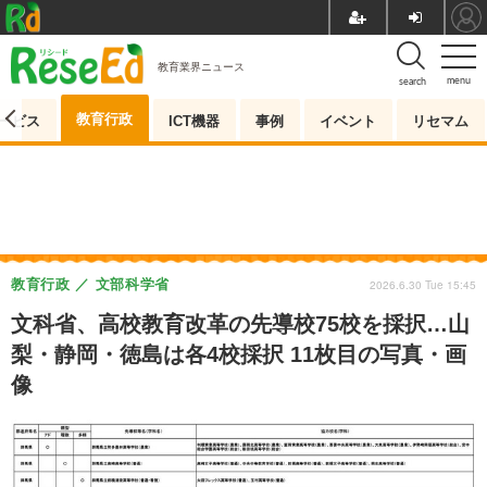
教育業界ニュース
menu
search
教育行政
ービス
ICT機器
事例
イベント
リセマム
教育行政
文部科学省
2026.6.30 Tue 15:45
文科省、高校教育改革の先導校75校を採択…山
梨・静岡・徳島は各4校採択 11枚目の写真・画
像