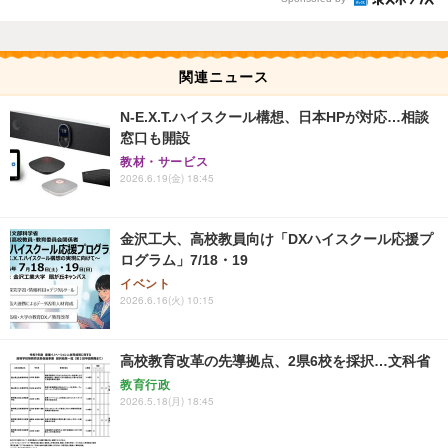
関連ニュース
N-E.X.T.ハイスクール構想、日本HPが対応…相談
窓口も開設
教材・サービス
2026.6.19(金) 18:45
金沢工大、高校教員向け「DXハイスクール応援プ
ログラム」7/18・19
イベント
2026.6.16(火) 10:15
高校教育改革の先導拠点、2県6校を採択…文科省
教育行政
2026.5.18(月) 18:45