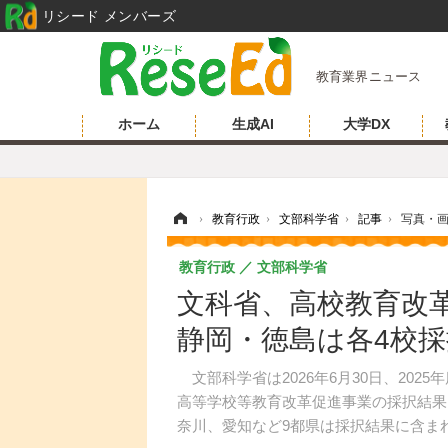
リシード メンバーズ
教育業界ニュース
ホーム
生成AI
大学DX
ホーム
›
教育行政
›
文部科学省
›
記事
›
写真・
教育行政
文部科学省
文科省、高校教育改革
静岡・徳島は各4校採
文部科学省は2026年6月30日、20
高等学校等教育改革促進事業の採択結果
奈川、愛知など9都県は採択結果に含ま