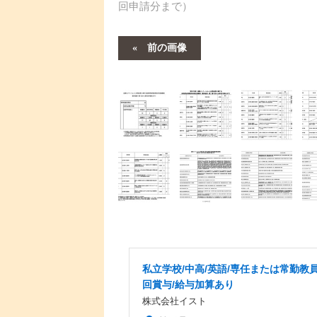
回申請分まで）
前の画像
私立学校/中高/英語/専任または常勤教員
回賞与/給与加算あり
株式会社イスト