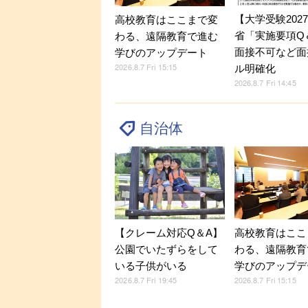
【大学受験202
高校教育はここまで変
省「実施要項Q＆
わる、遠隔教育で進む
面接不可など面
学びのアップデート
2026.8.7 Fri 15:15
ル明確化
2026.8.7 Fri 14:45
自治体
【クレーム対応Q＆A】
高校教育はここ
公園でいたずらをして
わる、遠隔教育
いる子供がいる
学びのアップデ
2026.8.7 Fri 19:45
2026.8.7 Fri 15:15