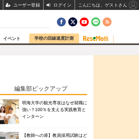
ユーザー登録
ログイン
こんにちは、ゲストさん
学校の回線速度計測
イベント
編集部ピックアップ
明海大学の観光専攻はなぜ就職に
強い？100％を支える実践教育と
インターン
【教師への扉】教員採用試験はど