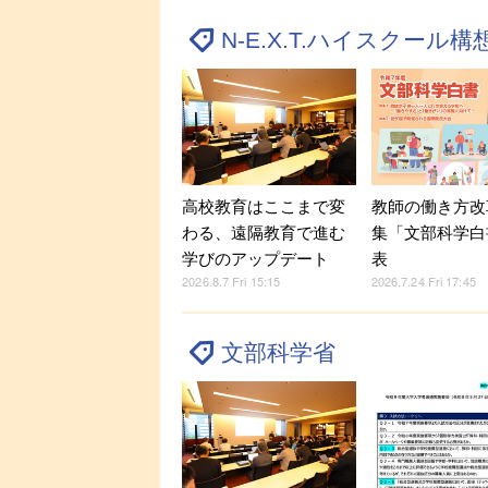
N-E.X.T.ハイスクール構
教師の働き方改
高校教育はここまで変
集「文部科学白
わる、遠隔教育で進む
表
学びのアップデート
2026.7.24 Fri 17:45
2026.8.7 Fri 15:15
文部科学省