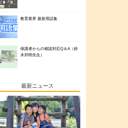
教育業界 最新用語集
保護者からの相談対応Q＆A（鈴
木邦明先生）
最新ニュース