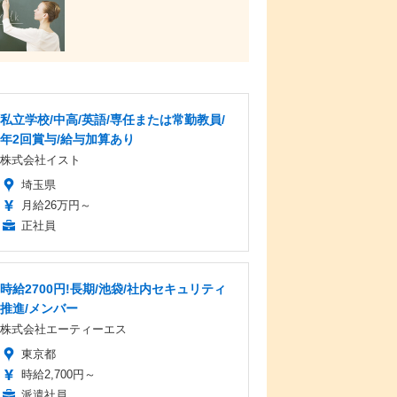
私立学校/中高/英語/専任または常勤教員/
年2回賞与/給与加算あり
株式会社イスト
埼玉県
月給26万円～
正社員
時給2700円!長期/池袋/社内セキュリティ
推進/メンバー
株式会社エーティーエス
東京都
時給2,700円～
派遣社員