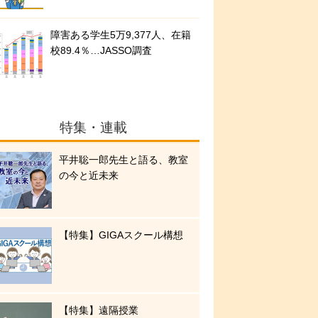
障害ある学生5万9,377人、在籍
校89.4％…JASSO調査
特集・連載
平井聡一郎先生と語る、教室
の今と近未来
【特集】GIGAスクール構想
【特集】遠隔授業