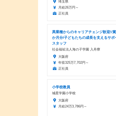
埼玉県
月給26万円～
正社員
異業種からのキャリアチェンジ歓迎!/賞与
か月分/子どもたちの成長を支えるサポ
スタッフ
社会福祉法人海の子学園 入舟寮
大阪府
年収325万7,702円～
正社員
小学校教員
城星学園小学校
大阪府
月給24万3,786円～