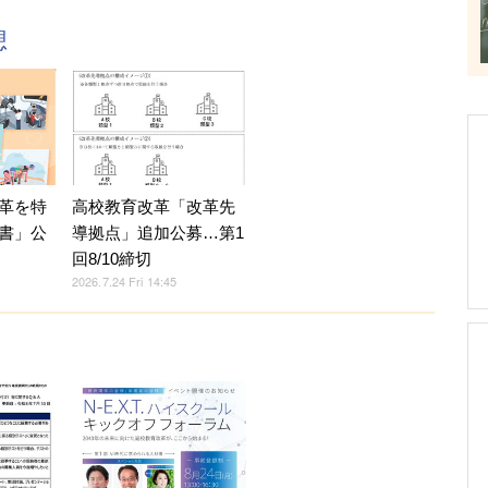
想
革を特
高校教育改革「改革先
書」公
導拠点」追加公募…第1
回8/10締切
2026.7.24 Fri 14:45