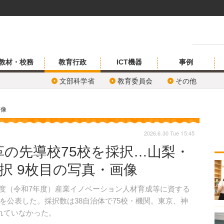
教材・校務
教育行政
ICT機器
事例
文部科学省
教育委員会
その他
画像
2026.6.30 Tue 15:45
の先導校75校を採択…山梨・
択 9枚目の写真・画像
25年度（令和7年度）産業イノベーション人材育成等に資する
を公表した。採択数は38自治体で75校・機関。東京、神
れていなかった。