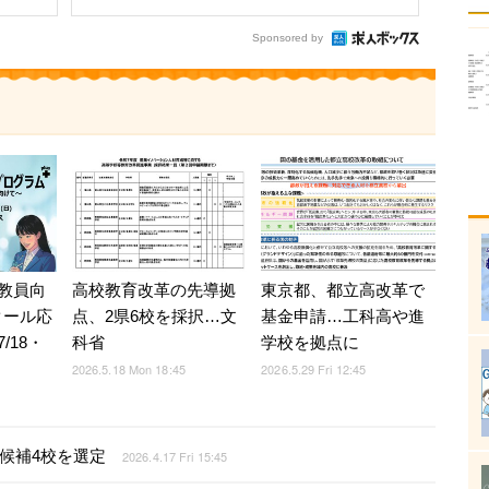
Sponsored by
教員向
高校教育改革の先導拠
東京都、都立高改革で
クール応
点、2県6校を採択…文
基金申請…工科高や進
/18・
科省
学校を拠点に
2026.5.18 Mon 18:45
2026.5.29 Fri 12:45
点候補4校を選定
2026.4.17 Fri 15:45