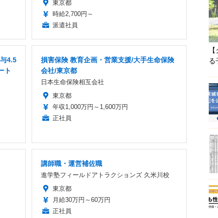
東京都
時給2,700円～
派遣社員
【
4.5
損害保険 教育企画・営業支援/大手生命保険
る
ート
会社/東京都
日本生命保険相互会社
東京都
年収1,000万円～1,600万円
正社員
講師職・運営補佐職
進学塾フィールドアトラクションズ 久米川校
東京都
月給30万円～60万円
正社員