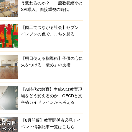
う変わるのか？ 一般教養縮小と
SPI導入、面接重視の時代
【図工でつながる社会】セブン‐
イレブンの色で、まちを見る
【明日使える指導術】子供の心に
火をつける「褒め」の技術
【AI時代の教育】生成AIは教育現
場をどう変えるのか、OECDと文
科省ガイドラインから考える
【8月開催】教育関係者必見！イ
ベント情報記事一覧はこちら