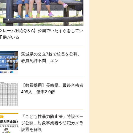
クレーム対応Q＆A】公園でいたずらをしてい
子供がいる
茨城県の公立7校で校長を公募、
教員免許不問…エン
【教員採用】長崎県、最終合格者
495人…倍率2.0倍
「こども性暴力防止法」特設ペー
ジ公開…対象事業者や防犯カメラ
設置を解説