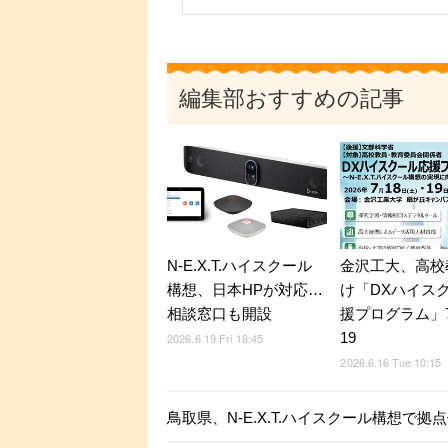
編集部おすすめの記事
N-E.X.T.ハイスクール
金沢工大、高校
構想、日本HPが対応…
け「DXハイス
相談窓口も開設
援プログラム」7
19
2026.6.19 Fri 18:45
2026.6.16 Tue 10:15
鳥取県、N-E.X.T.ハイスクール構想で拠