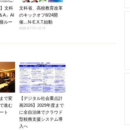
7】文科
文科省、高校教育改革
A」AI
のキックオフ8/24開
接ルー
催…N-E.X.T.始動
2026.8.7 Fri 12:15
【デジタル社会重点計
まで変
画2026】2029年度まで
で進む
に全自治体でクラウド
ート
型校務支援システム導
入へ