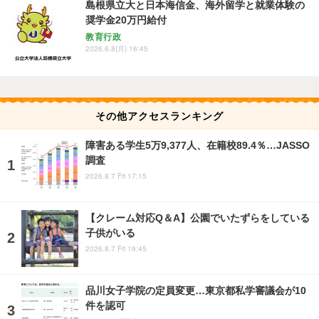
島根県立大と日本海信金、海外留学と就業体験の
奨学金20万円給付
教育行政
2026.6.8(月) 16:45
その他アクセスランキング
障害ある学生5万9,377人、在籍校89.4％…JASSO
調査
2026.8.7 Fri 17:15
【クレーム対応Q＆A】公園でいたずらをしている
子供がいる
2026.8.7 Fri 19:45
品川女子学院の定員変更…東京都私学審議会が10
件を認可