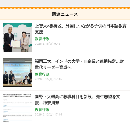
関連ニュース
上智大×板橋区、外国につながる子供の日本語教育
支援
教育行政
2026.6.16(火) 9:45
福岡工大、インドの大学・IT企業と連携協定…次
世代リーダー育成へ
教育行政
2026.6.15(月) 17:45
秦野・大磯高に教職科目を新設、先生志望を支
援…神奈川県
教育行政
2026.6.12(金) 17:45