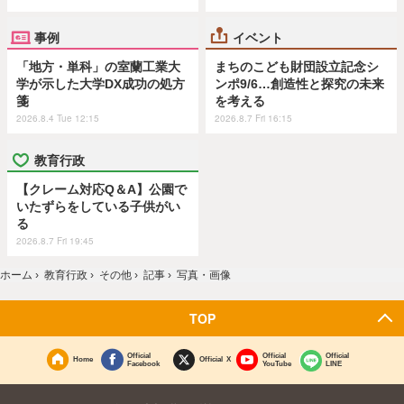
事例
イベント
「地方・単科」の室蘭工業大
まちのこども財団設立記念シ
学が示した大学DX成功の処方
ンポ9/6…創造性と探究の未来
箋
を考える
2026.8.4 Tue 12:15
2026.8.7 Fri 16:15
教育行政
【クレーム対応Q＆A】公園で
いたずらをしている子供がい
る
2026.8.7 Fri 19:45
ホーム
›
教育行政
›
その他
›
記事
›
写真・画像
TOP
Official
Official
Official
Home
Official X
Facebook
YouTube
LINE