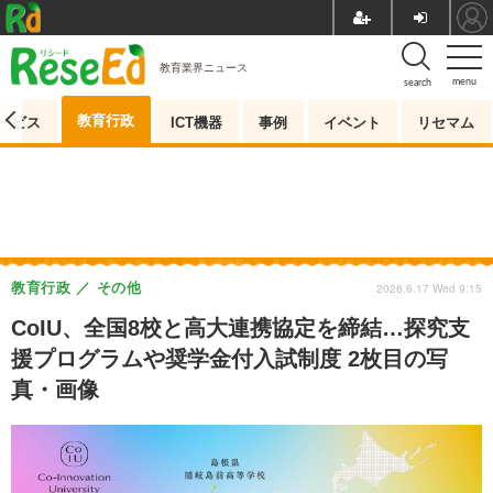
教育業界ニュース
menu
search
教育行政
ービス
ICT機器
事例
イベント
リセマム
教育行政
その他
2026.6.17 Wed 9:15
CoIU、全国8校と高大連携協定を締結…探究支
援プログラムや奨学金付入試制度 2枚目の写
真・画像