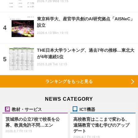
2026.7.29 Wed 10:15
東京科学大、産官学共創のAI研究拠点「AISNeC」
設立
2026.4.13 Mon 19:15
THE日本大学ランキング、過去7年の推移…東北大
が4年連続1位
2023.3.28 Tue 12:15
ランキングをもっと見る
NEWS CATEGORY
教材・サービス
ICT機器
茨城県の公立7校で校長を公
高校教育はここまで変わる、
募、教員免許不問…エン
遠隔教育で進む学びのアップ
デート
2026.8.7 Fri 19:15
2026.8.7 Fri 15:15