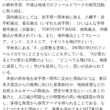
の教科学習、午後は地域でのフィールドワークや探究活動
に取り組む。
国内拠点としては、岩手県一関本校に加え、八幡平・岩
手町拠点、釜石拠点（いずれも岩手県）、けいはんな学研
都市拠点（京阪奈）、TOKYO NTT BASE、徳島拠点、沖縄
拠点が発表されている。また、海外拠点としてマレーシ
ア、インド、エストニア、イギリスを検討中という。
学校名にある「X」は変数を意味し、3年間の学びのフィ
ールドが1つにとどまらないことを示している。「Xが変わ
るとYが変わる関数のように、『どこへでも飛び出し、無限
に成長していく』学びを提供していく」思いが込められて
いる。
本校の所在地を岩手県一関市に定めた理由の1つは、東日
本大震災からの復興に向けた産業創出や、地熱発電などの
自然エネルギーへの取組み、歴史や食文化といった多くの
魅力と、人口減少問題などの喫緊性の高い地域課題が存在
し、多様な角度から探究テーマを得られることである。も
う1つの大きな理由として、連携を深めてきたNTT東日本