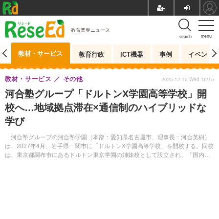
教育業界ニュース
menu
search
教材・サービス
測
教育行政
ICT機器
事例
イベント
教材・サービス
その他
2025.12.10 Wed 16:15
河合塾グループ「ドルトンX学園高等学校」開
校へ…地域拠点滞在×通信制のハイブリッドな
学び
河合塾グループの河合塾学園（本部：愛知県名古屋市、理事長：河合英樹）
は、2027年4月、岩手県一関市に「ドルトンX学園高等学校」を開校する。同校
は、東京都調布市にあるドルトン東京学園の姉妹校として設立され、「国内外
の地域拠点に滞在しての探究学習とオンライン…