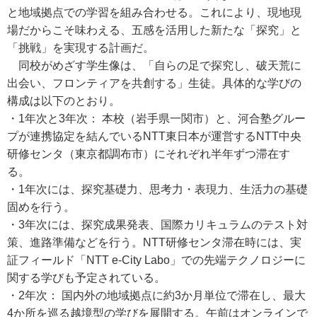
と地域拠点での学習を組み合わせる。これにより、現地現
場だからこそ味わえる、五感を活用した新たな「探究」と
「挑戦」を実現する計画だ。
同校がめざす学生像は、「自らの足で探究し、破天荒に
出会い、フロンティアを共創する」生徒。具体的な学びの
構成は以下のとおり。
・1年次と3年次： 本校（岩手県一関市）と、河合塾グルー
プが連携協定を結んでいるNTT東日本が運営するNTT中央
研修センタ（東京都調布市）にそれぞれ半年ずつ滞在す
る。
・1年次には、探究基礎力、思考力・表現力、生活力の基礎
固めを行う。
・3年次には、探究成果発表、国際カリキュラムのテスト対
策、進路準備などを行う。NTT研修センタ滞在時には、実
証フィールド「NTT e-City Labo」での先端テクノロジーに
関する学びも予定されている。
・2年次： 国内外の地域拠点に約3か月単位で滞在し、最大
4か所を巡る越境型の学びを展開する。午前はオンラインで