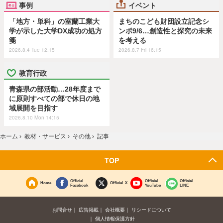
事例
イベント
「地方・単科」の室蘭工業大
まちのこども財団設立記念シ
学が示した大学DX成功の処方
ンポ9/6…創造性と探究の未来
箋
を考える
2026.8.4 Tue 12:15
2026.8.7 Fri 16:15
教育行政
青森県の部活動…28年度まで
に原則すべての部で休日の地
域展開を目指す
2026.8.10 Mon 14:15
ホーム
›
教材・サービス
›
その他
›
記事
TOP
Official
Official
Official
Home
Official X
Facebook
YouTube
LINE
お問合せ
広告掲載
会社概要
リシードについて
個人情報保護方針