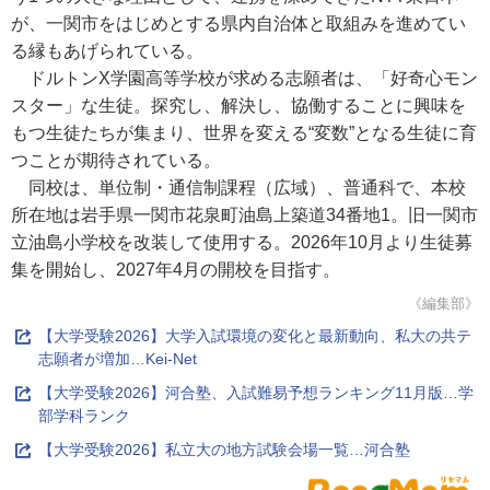
が、一関市をはじめとする県内自治体と取組みを進めてい
る縁もあげられている。
ドルトンX学園高等学校が求める志願者は、「好奇心モン
スター」な生徒。探究し、解決し、協働することに興味を
もつ生徒たちが集まり、世界を変える“変数”となる生徒に育
つことが期待されている。
同校は、単位制・通信制課程（広域）、普通科で、本校
所在地は岩手県一関市花泉町油島上築道34番地1。旧一関市
立油島小学校を改装して使用する。2026年10月より生徒募
集を開始し、2027年4月の開校を目指す。
《編集部》
【大学受験2026】大学入試環境の変化と最新動向、私大の共テ
志願者が増加…Kei-Net
【大学受験2026】河合塾、入試難易予想ランキング11月版…学
部学科ランク
【大学受験2026】私立大の地方試験会場一覧…河合塾