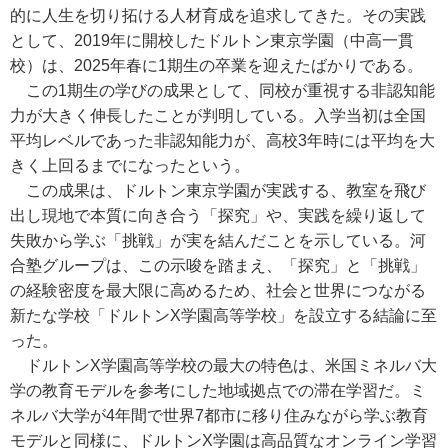
的に人生を切り拓ける人材育成を追求してきた。その実践
として、2019年に開校したドルトン東京学園（中高一貫
校）は、2025年春に1期生の卒業を迎えたばかりである。
この1期生の学びの成果として、同校が重視する非認知能
力が大きく伸長したことが判明している。入学当初は全国
平均レベルであった非認知能力が、高校3年時には平均を大
きく上回るまでになったという。
この成果は、ドルトン東京学園が実践する、教室を飛び
出し現地で本質に向き合う「探究」や、実践を繰り返して
失敗から学ぶ「挑戦」が実を結んだことを示している。河
合塾グループは、この示唆を踏まえ、「探究」と「挑戦」
の経験密度を最大限に高めるため、社会と世界につながる
新たな学校「ドルトンX学園高等学校」を設立する結論に至
った。
ドルトンX学園高等学校の最大の特色は、米国ミネルバ大
学の教育モデルを参考にした地域拠点での滞在学習だ。ミ
ネルバ大学が4年間で世界7都市に移り住みながら学ぶ教育
モデルと同様に、ドルトンX学園は高品質なオンライン学習