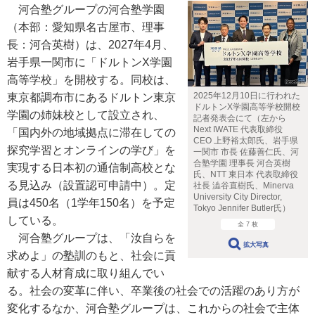
河合塾グループの河合塾学園
（本部：愛知県名古屋市、理事
長：河合英樹）は、2027年4月、
岩手県一関市に「ドルトンX学園
高等学校」を開校する。同校は、
2025年12月10日に行われた
東京都調布市にあるドルトン東京
ドルトンX学園高等学校開校
学園の姉妹校として設立され、
記者発表会にて（左から
Next IWATE 代表取締役
「国内外の地域拠点に滞在しての
CEO 上野裕太郎氏、岩手県
探究学習とオンラインの学び」を
一関市 市長 佐藤善仁氏、河
合塾学園 理事長 河合英樹
実現する日本初の通信制高校とな
氏、NTT 東日本 代表取締役
る見込み（設置認可申請中）。定
社長 澁谷直樹氏、Minerva
University City Director,
員は450名（1学年150名）を予定
Tokyo Jennifer Butler氏）
している。
全 7 枚
河合塾グループは、「汝自らを
拡大写真
求めよ」の塾訓のもと、社会に貢
献する人材育成に取り組んでい
る。社会の変革に伴い、卒業後の社会での活躍のあり方が
変化するなか、河合塾グループは、これからの社会で主体