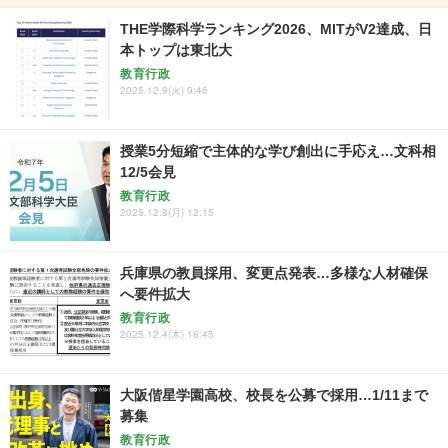
THE学際科学ランキング2026、MITがV2達成、日
本トップは東北大
教育行政
2025.12.9(火) 9:46
授業5分短縮で主体的な学び創出に手応え…文科相
12/5会見
教育行政
2025.12.8(月) 12:15
兵庫県の教員採用、変更点発表…多様な人材確保
へ要件拡大
教育行政
2025.12.4(木) 16:45
大阪偕星学園高校、校長を公募で採用…1/11まで
募集
教育行政