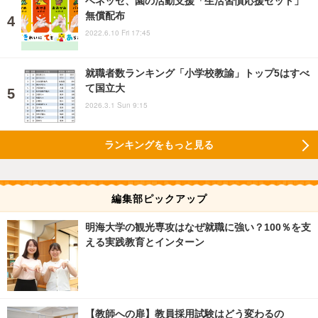
ベネッセ、園の活動支援「生活習慣応援セット」
無償配布
2022.6.10 Fri 17:45
就職者数ランキング「小学校教諭」トップ5はすべ
て国立大
2026.3.1 Sun 9:15
ランキングをもっと見る
編集部ピックアップ
明海大学の観光専攻はなぜ就職に強い？100％を支
える実践教育とインターン
【教師への扉】教員採用試験はどう変わるの