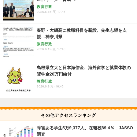
教育行政
2026.6.15(月) 17:45
秦野・大磯高に教職科目を新設、先生志望を支
援…神奈川県
教育行政
2026.6.12(金) 17:45
島根県立大と日本海信金、海外留学と就業体験の
奨学金20万円給付
教育行政
2026.6.8(月) 16:45
その他アクセスランキング
障害ある学生5万9,377人、在籍校89.4％…JASSO
調査