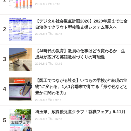
2026.8.7 Fri 17:15
【デジタル社会重点計画2026】2029年度までに全
自治体でクラウド型校務支援システム導入へ
2026.8.6 Thu 16:45
【AI時代の教育】教員の仕事はどう変わるか…生
成AIが広げる英語教材づくりの可能性
2026.8.6 Thu 13:15
【図工でつながる社会】いつもの学校が“表現の宝
物”に変わる、1人1台端末で育てる「形や色などと
豊かに関わる力」
2026.8.5 Wed 9:45
埼玉県、放課後児童クラブ「就職フェア」9-11月
2026.8.6 Thu 16:45