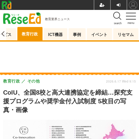
教育業界ニュース
menu
search
教育行政
ービス
ICT機器
事例
イベント
リセマム
教育行政
その他
2026.6.17 Wed 9:15
CoIU、全国8校と高大連携協定を締結…探究支
援プログラムや奨学金付入試制度 5枚目の写
真・画像