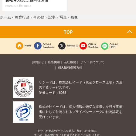
格者495人…倍率2.0倍
2026.8.7 Fri 18:45
ホーム
›
教育行政
›
その他
›
記事
›
写真・画像
TOP
Official
Official
Official
Home
Official X
Facebook
YouTube
LINE
お問合せ
広告掲載
会社概要
リシードについて
個人情報保護方針
リシードは、株式会社イード（東証グロース上場）の運
営するサービスです。
証券コード：6038
株式会社イードは、個人情報の適切な取扱いを行う事業
者に対して付与されるプライバシーマークの付与認定を
受けています。
紹介した商品/サービスを購入、契約した場合に、
売上の一部が弊社サイトに還元されることがあります。