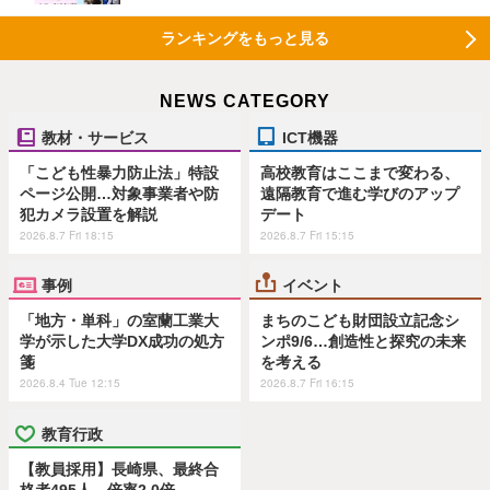
ランキングをもっと見る
NEWS CATEGORY
教材・サービス
ICT機器
「こども性暴力防止法」特設
高校教育はここまで変わる、
ページ公開…対象事業者や防
遠隔教育で進む学びのアップ
犯カメラ設置を解説
デート
2026.8.7 Fri 18:15
2026.8.7 Fri 15:15
事例
イベント
「地方・単科」の室蘭工業大
まちのこども財団設立記念シ
学が示した大学DX成功の処方
ンポ9/6…創造性と探究の未来
箋
を考える
2026.8.4 Tue 12:15
2026.8.7 Fri 16:15
教育行政
【教員採用】長崎県、最終合