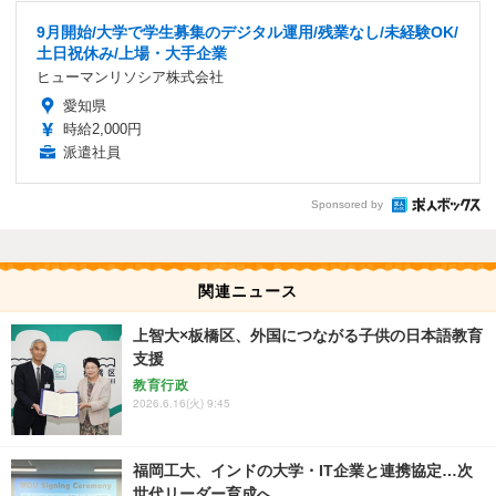
9月開始/大学で学生募集のデジタル運用/残業なし/未経験OK/
土日祝休み/上場・大手企業
ヒューマンリソシア株式会社
愛知県
時給2,000円
派遣社員
Sponsored by
関連ニュース
上智大×板橋区、外国につながる子供の日本語教育
支援
教育行政
2026.6.16(火) 9:45
福岡工大、インドの大学・IT企業と連携協定…次
世代リーダー育成へ