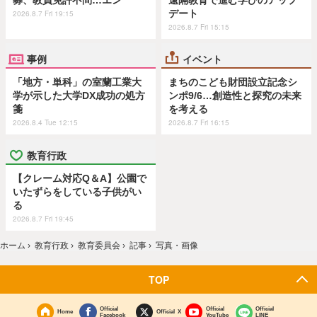
デート
2026.8.7 Fri 19:15
2026.8.7 Fri 15:15
事例
イベント
「地方・単科」の室蘭工業大
まちのこども財団設立記念シ
学が示した大学DX成功の処方
ンポ9/6…創造性と探究の未来
箋
を考える
2026.8.4 Tue 12:15
2026.8.7 Fri 16:15
教育行政
【クレーム対応Q＆A】公園で
いたずらをしている子供がい
る
2026.8.7 Fri 19:45
ホーム
›
教育行政
›
教育委員会
›
記事
›
写真・画像
TOP
Official
Official
Official
Home
Official X
Facebook
YouTube
LINE