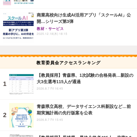
商業高校向け生成AI活用アプリ「スクールAI」公
開…シリーズ第3弾
教材・サービス
2025.12.18(木) 18:15
教育委員会アクセスランキング
【教員採用】青森県、1次試験の合格発表…新設の
大3生選考115人が通過
2026.8.7 Fri 16:45
青森県立高校、データサイエンス科新設など…前
期実施計画の先行版案を公表
2026.8.7 Fri 15:45