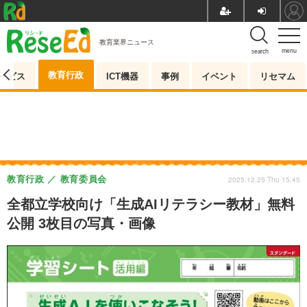
教育業界ニュース
menu
search
教育行政
ービス
ICT機器
事例
イベント
リセマム
教育行政
教育委員会
2025.12.25 Thu 15:45
全都立学校向け「生成AIリテラシー教材」無料
公開 3枚目の写真・画像