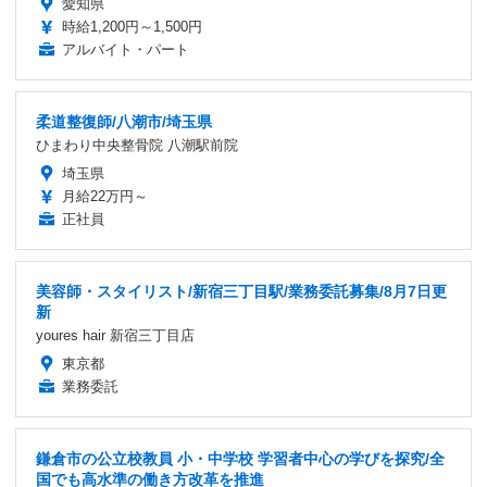
愛知県
時給1,200円～1,500円
アルバイト・パート
柔道整復師/八潮市/埼玉県
ひまわり中央整骨院 八潮駅前院
埼玉県
月給22万円～
正社員
美容師・スタイリスト/新宿三丁目駅/業務委託募集/8月7日更
新
youres hair 新宿三丁目店
東京都
業務委託
鎌倉市の公立校教員 小・中学校 学習者中心の学びを探究/全
国でも高水準の働き方改革を推進