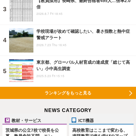
【教員採用】長崎県、最終合格者495人…倍率2.0
倍
2026.8.7 Fri 18:45
学校現場が改めて確認したい、暑さ指数と熱中症
警戒アラート
2026.7.23 Thu 16:45
東京都、グローバル人材育成の達成度「総じて高
い」小中高生調査
2025.5.23 Fri 15:15
ランキングをもっと見る
NEWS CATEGORY
教材・サービス
ICT機器
茨城県の公立7校で校長を公
高校教育はここまで変わる、
募、教員免許不問…エン
遠隔教育で進む学びのアップ