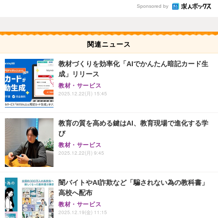
Sponsored by
関連ニュース
教材づくりを効率化「AIでかんたん暗記カード生
成」リリース
教材・サービス
2025.12.22(月) 15:45
教育の質を高める鍵はAI、教育現場で進化する学
び
教材・サービス
2025.12.22(月) 9:45
闇バイトやAI詐欺など「騙されない為の教科書」
高校へ配布
教材・サービス
2025.12.19(金) 11:15