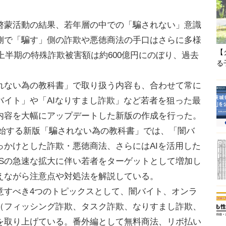
蒙活動の結果、若年層の中での「騙されない」意識
側で「騙す」側の詐欺や悪徳商法の手口はさらに多様
【
年上半期の特殊詐欺被害額は約600億円にのぼり、過去
る
ない為の教科書」で取り扱う内容も、合わせて常に
バイト」や「AIなりすまし詐欺」など若者を狙った最
内容を大幅にアップデートした新版の作成を行った。
を開始する新版「騙されない為の教科書」では、「闇バ
っかけとした詐欺・悪徳商法、さらにはAIを活用した
NSの急速な拡大に伴い若者をターゲットとして増加し
えながら注意点や対処法を解説している。
すべき4つのトピックスとして、闇バイト、オンラ
（フィッシング詐欺、タスク詐欺、なりすまし詐欺、
を取り上げている。番外編として無料商法、リボ払い