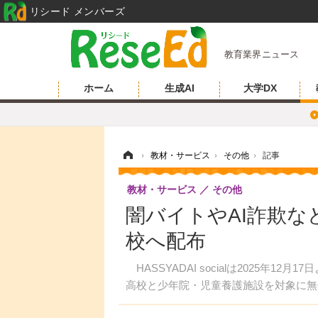
リシード メンバーズ
教育業界ニュース
ホーム
生成AI
大学DX
ホーム
›
教材・サービス
›
その他
›
記事
教材・サービス
その他
闇バイトやAI詐欺
校へ配布
HASSYADAI socialは2025年1
高校と少年院・児童養護施設を対象に無