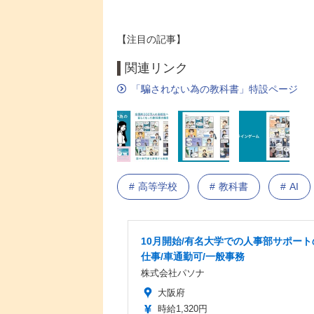
【注目の記事】
関連リンク
「騙されない為の教科書」特設ページ
高等学校
教科書
AI
10月開始/有名大学での人事部サポート
仕事/車通勤可/一般事務
株式会社パソナ
大阪府
時給1,320円