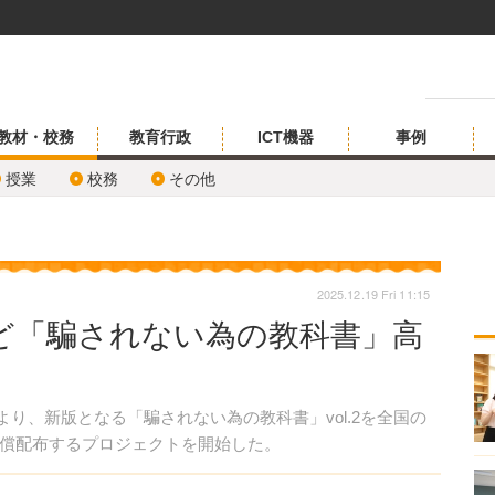
教材・校務
教育行政
ICT機器
事例
授業
校務
その他
2025.12.19 Fri 11:15
など「騙されない為の教科書」高
2月17日より、新版となる「騙されない為の教科書」vol.2を全国の
償配布するプロジェクトを開始した。