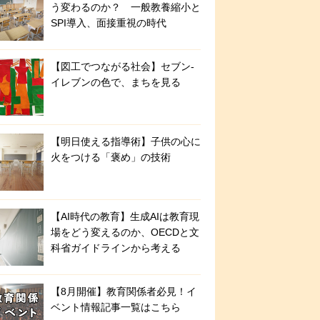
う変わるのか？ 一般教養縮小と
SPI導入、面接重視の時代
【図工でつながる社会】セブン‐
イレブンの色で、まちを見る
【明日使える指導術】子供の心に
火をつける「褒め」の技術
【AI時代の教育】生成AIは教育現
場をどう変えるのか、OECDと文
科省ガイドラインから考える
【8月開催】教育関係者必見！イ
ベント情報記事一覧はこちら