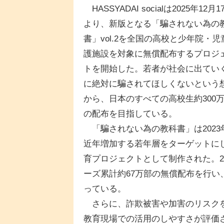
HASSYADAI socialは2025年12月1
より、新版となる「騙されない為の
書」vol.2を全国の高校と少年院・児
護施設を対象に無償配布するプロジ
トを開始した。若者が社会に出てい
に絶対に騙されてほしくないという
から、日本のすべての高校生約300
の配布を目指している。
「騙されない為の教科書」は2023
近年増加する若年層をターゲットに
育プロジェクトとして制作された。20
ーズ累計約67万部の無償配布を行
っている。
さらに、詐欺被害や加害のリスクを
教育現場での活用のしやすさが評価さ