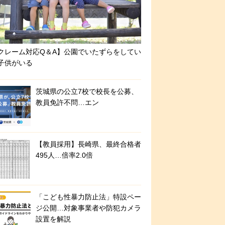
クレーム対応Q＆A】公園でいたずらをしてい
子供がいる
茨城県の公立7校で校長を公募、
教員免許不問…エン
【教員採用】長崎県、最終合格者
495人…倍率2.0倍
「こども性暴力防止法」特設ペー
ジ公開…対象事業者や防犯カメラ
設置を解説