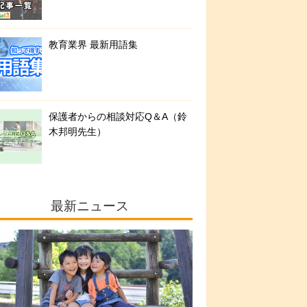
教育業界 最新用語集
保護者からの相談対応Q＆A（鈴
木邦明先生）
最新ニュース