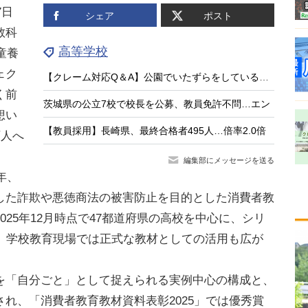
7日
シェア
ポスト
教科
高等学校
童養
ェク
【クレーム対応Q＆A】公園でいたずらをしている子供がいる
く前
茨城県の公立7校で校長を公募、教員免許不問…エン
想い
【教員採用】長崎県、最終合格者495人…倍率2.0倍
万人へ
編集部にメッセージを送る
年、
した詐欺や悪徳商法の被害防止を目的とした消費者教
25年12月時点で47都道府県の高校を中心に、シリ
い、学校教育現場では正式な教材としての活用も広が
「自分ごと」として捉えられる実例中心の構成と、
れ、「消費者教育教材資料表彰2025」では優秀賞