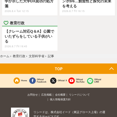
学が示した大学DX成功の処方
ンポ9/6…創造性と探究の未来
箋
を考える
2026.8.4 Tue 12:15
2026.8.7 Fri 16:15
教育行政
【クレーム対応Q＆A】公園で
いたずらをしている子供がい
る
2026.8.7 Fri 19:45
ホーム
›
教育行政
›
文部科学省
›
記事
TOP
Official
Official
Official
Home
Official X
Facebook
YouTube
LINE
お問合せ
広告掲載
会社概要
リシードについて
個人情報保護方針
リシードは、株式会社イード（東証グロース上場）の運
営するサービスです。