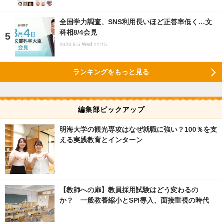
全国学力調査、SNS利用長いほど正答率低く…文
科相8/4会見
2026.8.5 Wed 11:15
ランキングをもっと見る
編集部ピックアップ
明海大学の観光専攻はなぜ就職に強い？100％を支
える実践教育とインターン
【教師への扉】教員採用試験はどう変わるの
か？ 一般教養縮小とSPI導入、面接重視の時代