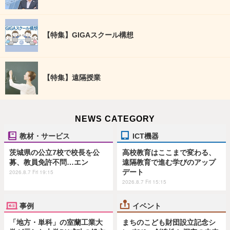
【特集】GIGAスクール構想
【特集】遠隔授業
NEWS CATEGORY
教材・サービス
ICT機器
茨城県の公立7校で校長を公
高校教育はここまで変わる、
募、教員免許不問…エン
遠隔教育で進む学びのアップ
デート
2026.8.7 Fri 19:15
2026.8.7 Fri 15:15
事例
イベント
「地方・単科」の室蘭工業大
まちのこども財団設立記念シ