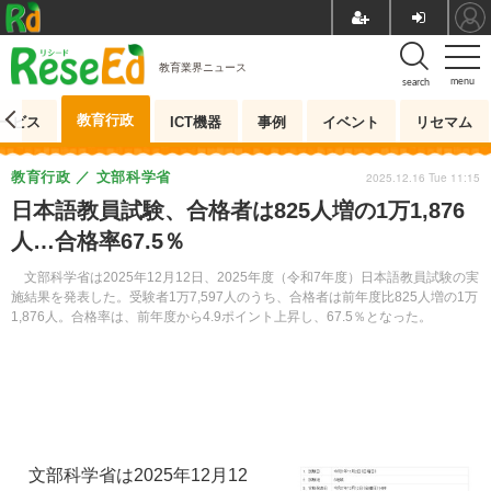
教育業界ニュース
menu
search
教育行政
ービス
ICT機器
事例
イベント
リセマム
教育行政
文部科学省
2025.12.16 Tue 11:15
日本語教員試験、合格者は825人増の1万1,876
人…合格率67.5％
文部科学省は2025年12月12日、2025年度（令和7年度）日本語教員試験の実
施結果を発表した。受験者1万7,597人のうち、合格者は前年度比825人増の1万
1,876人。合格率は、前年度から4.9ポイント上昇し、67.5％となった。
文部科学省は2025年12月12