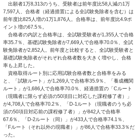
出願者1万8,313のうち、受験者は前年度比58人減の1万
7,597人、合格者（経過措置による全試験免除者を含む）は
前年度比825人増の1万1,876人。合格率は、前年度比4.9ポ
イント増の67.5％。
合格者の内訳と合格率は、全試験受験者が1,355人で合格
率35.7％、基礎試験免除者が7,669人で合格率70.0％、全試
験免除者が2,852人。前年度と比較すると、全試験受験者と
基礎試験免除者がそれぞれ合格者数を大きく増やし、合格
率も上昇した。
資格取得ルート別に応用試験合格者数と合格率をみる
と、「試験ルート」が1,269人で合格率35.9％、「養成機関
ルート」が1,686人で合格率70.0％、経過措置の「Cルート
（現職者に限らず必須の50項目に対応した課程修了者）」
が4,708人で合格率70.2％、「D-1ルート（現職者のうち必
須の50項目対応前の課程修了者）」が842人で合格率
67.6％、「D-2ルート（同）」が433人で合格率74.1％、
「Fルート（それ以外の現職者）」が86人で合格率33.3％だ
った。