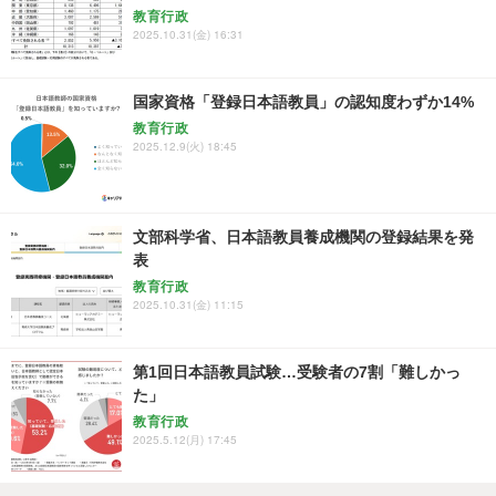
教育行政
2025.10.31(金) 16:31
国家資格「登録日本語教員」の認知度わずか14%
教育行政
2025.12.9(火) 18:45
文部科学省、日本語教員養成機関の登録結果を発
表
教育行政
2025.10.31(金) 11:15
第1回日本語教員試験…受験者の7割「難しかっ
た」
教育行政
2025.5.12(月) 17:45