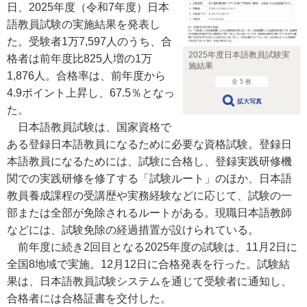
日、2025年度（令和7年度）日本
語教員試験の実施結果を発表し
た。受験者1万7,597人のうち、合
2025年度日本語教員試験実
格者は前年度比825人増の1万
施結果
1,876人。合格率は、前年度から
全 5 枚
4.9ポイント上昇し、67.5％となっ
拡大写真
た。
日本語教員試験は、国家資格で
ある登録日本語教員になるために必要な資格試験。登録日
本語教員になるためには、試験に合格し、登録実践研修機
関での実践研修を修了する「試験ルート」のほか、日本語
教員養成課程の受講歴や実務経験などに応じて、試験の一
部または全部が免除されるルートがある。現職日本語教師
などには、試験免除の経過措置が設けられている。
前年度に続き2回目となる2025年度の試験は、11月2日に
全国8地域で実施。12月12日に合格発表を行った。試験結
果は、日本語教員試験システムを通じて受験者に通知し、
合格者には合格証書を交付した。