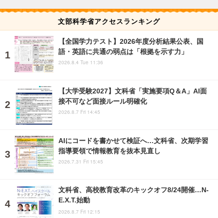
文部科学省アクセスランキング
【全国学力テスト】2026年度分析結果公表、国
語・英語に共通の弱点は「根拠を示す力」
2026.8.4 Tue 11:36
【大学受験2027】文科省「実施要項Q＆A」AI面
接不可など面接ルール明確化
2026.8.7 Fri 14:45
AIにコードを書かせて検証へ…文科省、次期学習
指導要領で情報教育を抜本見直し
2026.7.31 Fri 15:45
文科省、高校教育改革のキックオフ8/24開催…N-
E.X.T.始動
2026.8.7 Fri 12:15