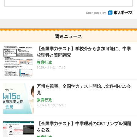
Sponsored by
関連ニュース
【全国学力テスト】学校外から参加可能に、中学
校理科と質問調査
教育行政
2025.4.11(金) 17:15
万博を視察、全国学力テスト開始…文科相4/15会
見
教育行政
2025.4.16(水) 15:45
【全国学力テスト】中学理科のCBTサンプル問題
を公表