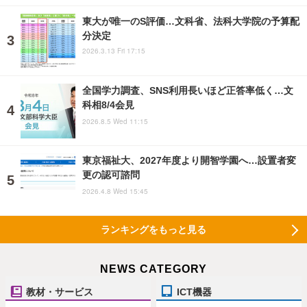
東大が唯一のS評価…文科省、法科大学院の予算配
分決定
2026.3.13 Fri 17:15
全国学力調査、SNS利用長いほど正答率低く…文
科相8/4会見
2026.8.5 Wed 11:15
東京福祉大、2027年度より開智学園へ…設置者変
更の認可諮問
2026.4.8 Wed 15:45
ランキングをもっと見る
NEWS CATEGORY
教材・サービス
ICT機器