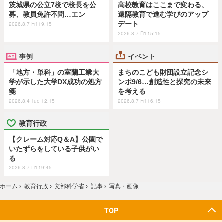
茨城県の公立7校で校長を公
高校教育はここまで変わる、
募、教員免許不問…エン
遠隔教育で進む学びのアップ
デート
2026.8.7 Fri 19:15
2026.8.7 Fri 15:15
事例
イベント
「地方・単科」の室蘭工業大
まちのこども財団設立記念シ
学が示した大学DX成功の処方
ンポ9/6…創造性と探究の未来
箋
を考える
2026.8.4 Tue 12:15
2026.8.7 Fri 16:15
教育行政
【クレーム対応Q＆A】公園で
いたずらをしている子供がい
る
2026.8.7 Fri 19:45
ホーム
›
教育行政
›
文部科学省
›
記事
›
写真・画像
TOP