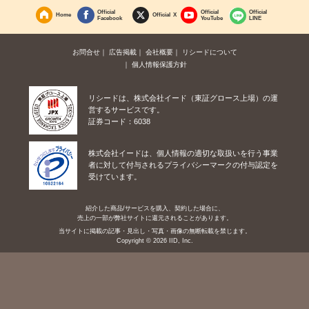
Official
Official
Official
Home
Official X
Facebook
YouTube
LINE
お問合せ
広告掲載
会社概要
リシードについて
個人情報保護方針
リシードは、株式会社イード（東証グロース上場）の運
営するサービスです。
証券コード：6038
株式会社イードは、個人情報の適切な取扱いを行う事業
者に対して付与されるプライバシーマークの付与認定を
受けています。
紹介した商品/サービスを購入、契約した場合に、
売上の一部が弊社サイトに還元されることがあります。
当サイトに掲載の記事・見出し・写真・画像の無断転載を禁じます。
Copyright © 2026 IID, Inc.