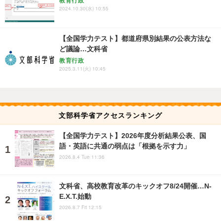
教育行政
2024.10.30(水) 10:55
【全国学力テスト】都道府県別結果の公表方法な
ど議論…文科省
教育行政
2025.3.11(火) 10:45
文部科学省アクセスランキング
【全国学力テスト】2026年度分析結果公表、国
語・英語に共通の弱点は「根拠を示す力」
2026.8.4 Tue 11:36
文科省、高校教育改革のキックオフ8/24開催…N-
E.X.T.始動
2026.8.7 Fri 12:15