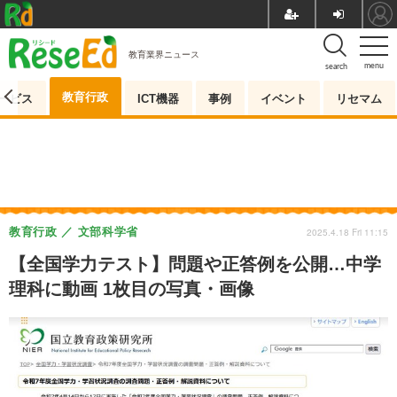
教育業界ニュース
menu
search
教育行政
ービス
ICT機器
事例
イベント
リセマム
教育行政
文部科学省
2025.4.18 Fri 11:15
【全国学力テスト】問題や正答例を公開…中学
理科に動画 1枚目の写真・画像