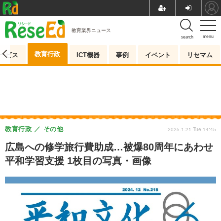
教育業界ニュース
menu
search
教育行政
ービス
ICT機器
事例
イベント
リセマム
教育行政
その他
2025.1.21 Tue 14:45
広島への修学旅行費助成…被爆80周年にあわせ
平和学習支援 1枚目の写真・画像