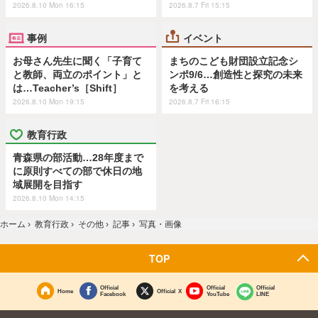
2026.8.10 Mon 16:15
2026.8.7 Fri 15:15
事例
イベント
お母さん先生に聞く「子育て
まちのこども財団設立記念シ
と教師、両立のポイント」と
ンポ9/6…創造性と探究の未来
は…Teacher’s［Shift］
を考える
2026.8.10 Mon 19:15
2026.8.7 Fri 16:15
教育行政
青森県の部活動…28年度まで
に原則すべての部で休日の地
域展開を目指す
2026.8.10 Mon 14:15
ホーム
›
教育行政
›
その他
›
記事
›
写真・画像
TOP
Official
Official
Official
Home
Official X
Facebook
YouTube
LINE