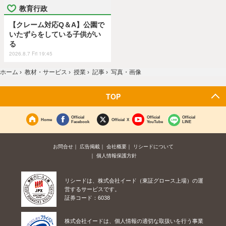
教育行政
【クレーム対応Q＆A】公園で
いたずらをしている子供がい
る
2026.8.7 Fri 19:45
ホーム
›
教材・サービス
›
授業
›
記事
›
写真・画像
TOP
Official
Official
Official
Home
Official X
Facebook
YouTube
LINE
お問合せ
広告掲載
会社概要
リシードについて
個人情報保護方針
リシードは、株式会社イード（東証グロース上場）の運
営するサービスです。
証券コード：6038
株式会社イードは、個人情報の適切な取扱いを行う事業