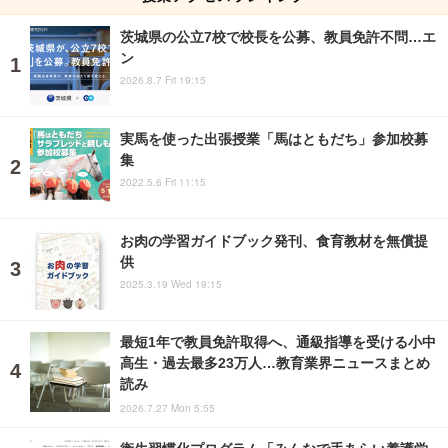
茨城県の公立7校で校長を公募、教員免許不問…エ
ン
2026.8.7 Fri 19:15
実馬を使った出張授業「馬はともだち」参加校募
集
2022.5.6 Fri 11:15
お肉の学習ガイドブック発刊、食育教材を無償提
供
2025.3.19 Wed 19:15
最短1年で教員免許取得へ、通級指導を受ける小中
高生・過去最多23万人…教育業界ニュースまとめ
読み
2026.7.27 Mon 5:55