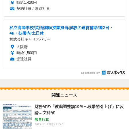
時給1,420円
契約社員 / 派遣社員
私立高等学校/英語講師/授業担当/試験の運営補助/週2日・
4h・扶養内/土日休
株式会社キャリアパワー
大阪府
時給1,500円
派遣社員
Sponsored by
関連ニュース
財務省の「教職調整額10％へ段階的引上げ」に反
論…文科省
教育行政
2024.11.13(水) 11:45