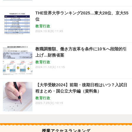
THE世界大学ランキング2025…東大28位、京大55
位
教育行政
2024.10.9(水) 11:45
教職調整額、働き方改革を条件に10％へ段階的引
上げ…財務省案
教育行政
2024.11.12(火) 11:15
【大学受験2024】前期・後期日程はいつ？入試日
程まとめ・国公立大学編（資料集）
教育行政
2023.7.25(火) 10:15
授業アクセスランキング