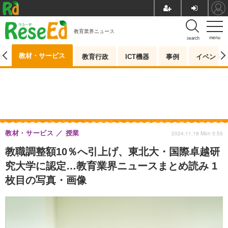
教育業界ニュース
menu
search
教材・サービス
測
教育行政
ICT機器
事例
イベント
教材・サービス
授業
2024.11.18 Mon 5:55
教職調整額10％へ引上げ、東北大・国際卓越研
究大学に認定…教育業界ニュースまとめ読み 1
枚目の写真・画像