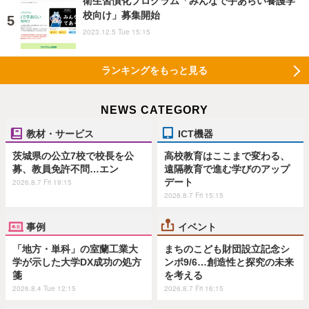
衛生習慣化プログラム「みんなで手あらい養護学
校向け」募集開始
2023.12.5 Tue 15:15
ランキングをもっと見る
NEWS CATEGORY
教材・サービス
ICT機器
茨城県の公立7校で校長を公
高校教育はここまで変わる、
募、教員免許不問…エン
遠隔教育で進む学びのアップ
デート
2026.8.7 Fri 19:15
2026.8.7 Fri 15:15
事例
イベント
「地方・単科」の室蘭工業大
まちのこども財団設立記念シ
学が示した大学DX成功の処方
ンポ9/6…創造性と探究の未来
箋
を考える
2026.8.4 Tue 12:15
2026.8.7 Fri 16:15