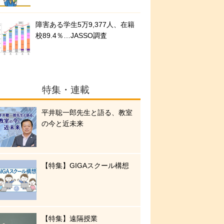
障害ある学生5万9,377人、在籍
校89.4％…JASSO調査
特集・連載
平井聡一郎先生と語る、教室
の今と近未来
【特集】GIGAスクール構想
【特集】遠隔授業