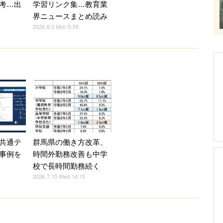
学習リンク集…教育業
考…出
界ニュースまとめ読み
2026.8.3 Mon 5:55
共通テ
群馬県の働き方改革、
事例を
時間外勤務改善も中学
校で長時間勤務続く
2026.7.15 Wed 14:15
）