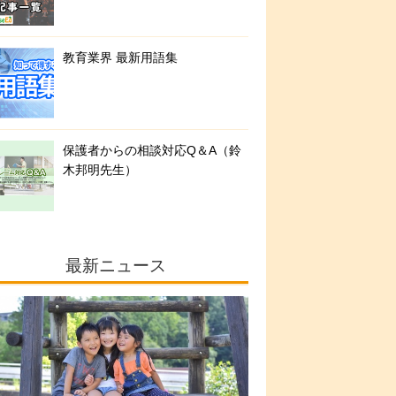
教育業界 最新用語集
保護者からの相談対応Q＆A（鈴
木邦明先生）
最新ニュース