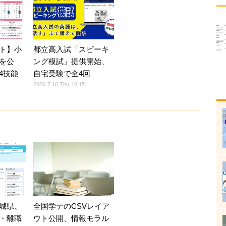
ト】小
都立高入試「スピーキ
を公
ング模試」提供開始、
4技能
自宅受験で全4回
2026.7.16 Thu 10:15
全国学テのCSVレイア
城県、
ウト公開、情報モラル
・離職