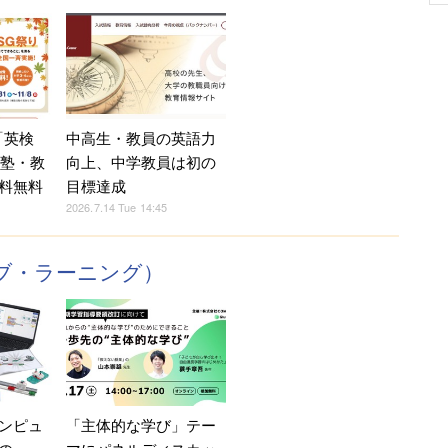
「英検
中高生・教員の英語力
加塾・教
向上、中学教員は初の
料無料
目標達成
2026.7.14 Tue 14:45
ブ・ラーニング）
「主体的な学び」テー
ンピュ