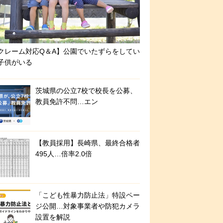
クレーム対応Q＆A】公園でいたずらをしてい
子供がいる
茨城県の公立7校で校長を公募、
教員免許不問…エン
【教員採用】長崎県、最終合格者
495人…倍率2.0倍
「こども性暴力防止法」特設ペー
ジ公開…対象事業者や防犯カメラ
設置を解説