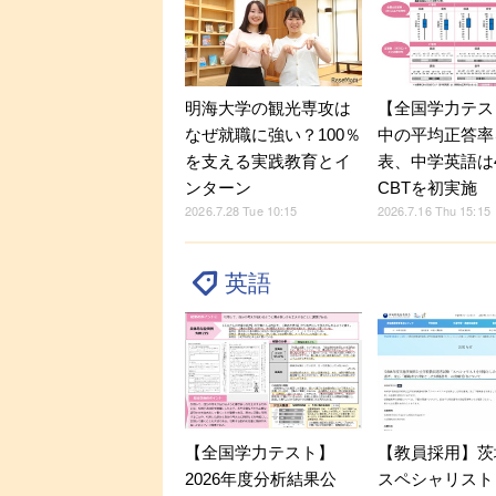
明海大学の観光専攻は
【全国学力テス
なぜ就職に強い？100％
中の平均正答率
を支える実践教育とイ
表、中学英語は
ンターン
CBTを初実施
2026.7.28 Tue 10:15
2026.7.16 Thu 15:15
英語
【全国学力テスト】
【教員採用】茨
2026年度分析結果公
スペシャリスト