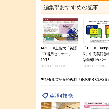
編集部おすすめの記事
「TOEIC Bridg
ARCLE×上智大「英語
R」中高英語教
ICT活用セミナー」
語彙9割カバー
10/15
2023.9.1 Fri 16:45
2023.9.14 Thu 14:15
デジタル英語多読教材「BOOKR CLA
英語4技能