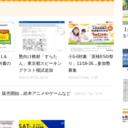
【
る
e L＆
塾向け教材「すらた
小5-6対象「英検ESG祭
科書の
ん」東京都スピーキン
り」11/18-26…参加塾
グテスト模試追加
募集
2023.8.29 Tue 16:15
2023.8.14 Mon 17:45
SS」販売開始…絵本アニメやゲームなど
2023.8.1 Tue 12:15