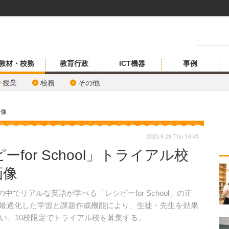
教材・校務
教育行政
ICT機器
事例
授業
校務
その他
画像
2023.9.28 Thu 16:45
for School」トライアル校
画像
中でリアルな英語が学べる「レシピーfor School」の正
別最適化した学習と課題作成機能により、生徒・先生を効果
い、10校限定でトライアル校を募集する。