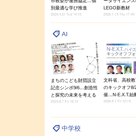
市教委が連携協定…個
ータサイエンス
別最適な学び推進
LEGO新教材
2026.4.21 Tue 14:15
2026.1.15 Thu 17:45
AI
文科省、高校教
まちのこども財団設立
のキックオフ8/
記念シンポ9/6…創造性
催…N-E.X.T.始
と探究の未来を考える
2026.8.7 Fri 12:15
2026.8.7 Fri 16:15
中学校