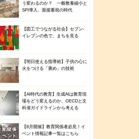
う変わるのか？ 一般教養縮小と
SPI導入、面接重視の時代
【図工でつながる社会】セブン‐
イレブンの色で、まちを見る
【明日使える指導術】子供の心に
火をつける「褒め」の技術
【AI時代の教育】生成AIは教育現
場をどう変えるのか、OECDと文
科省ガイドラインから考える
【8月開催】教育関係者必見！イ
ベント情報記事一覧はこちら