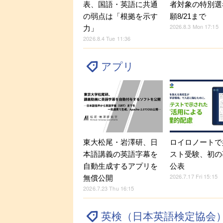
表、国語・英語に共通
者対象の特別選
の弱点は「根拠を示す
願8/21まで
2026.8.3 Mon 17:15
力」
2026.8.4 Tue 11:36
アプリ
東大松尾・岩澤研、日
ロイロノートで
本語講義の英語字幕を
スト受験、初の
自動生成するアプリを
公表
2026.7.17 Fri 15:15
無償公開
2026.7.23 Thu 16:15
英検（日本英語検定協会