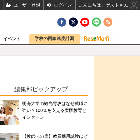
ユーザー登録
ログイン
こんにちは、ゲストさん
学校の回線速度計測
イベント
編集部ピックアップ
明海大学の観光専攻はなぜ就職に
強い？100％を支える実践教育と
インターン
【教師への扉】教員採用試験はど