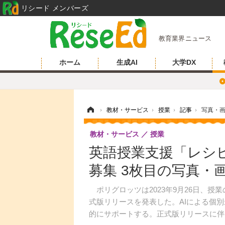
リシード メンバーズ
教育業界ニュース
ホーム
生成AI
大学DX
ホーム
›
教材・サービス
›
授業
›
記事
›
写真・
教材・サービス
授業
英語授業支援「レシピー
募集 3枚目の写真・
ポリグロッツは2023年9月26日、授業の
式版リリースを発表した。AIによる個
的にサポートする。正式版リリースに伴