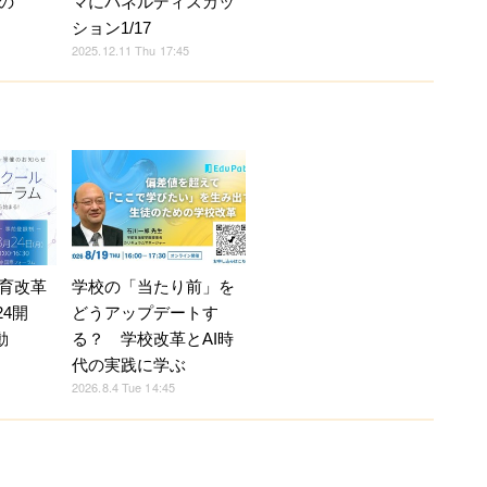
マにパネルディスカッ
の
ション1/17
2025.12.11 Thu 17:45
育改革
学校の「当たり前」を
24開
どうアップデートす
動
る？ 学校改革とAI時
代の実践に学ぶ
2026.8.4 Tue 14:45