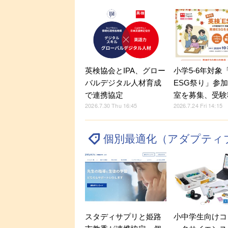
英検協会とIPA、グロー
小学5-6年対象
バルデジタル人材育成
ESG祭り」参
で連携協定
室を募集、受験
2026.7.30 Thu 16:45
2026.7.24 Fri 14:15
個別最適化（アダプティ
スタディサプリと姫路
小中学生向けコ